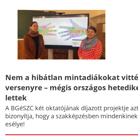
Nem a hibátlan mintadiákokat vitt
versenyre – mégis országos hetedik
lettek
A BGéSZC két oktatójának díjazott projektje az
bizonyítja, hogy a szakképzésben mindenkinek
esélye!