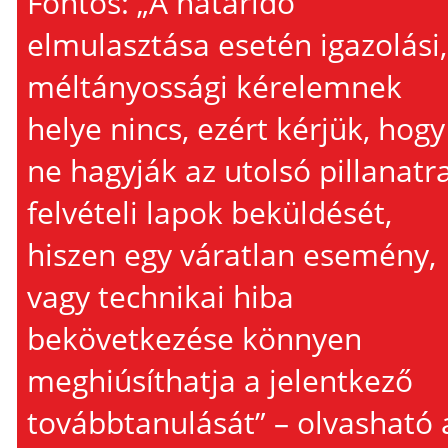
Fontos: „A határidő
elmulasztása esetén igazolási,
méltányossági kérelemnek
helye nincs, ezért kérjük, hogy
ne hagyják az utolsó pillanatr
felvételi lapok beküldését,
hiszen egy váratlan esemény,
vagy technikai hiba
bekövetkezése könnyen
meghiúsíthatja a jelentkező
továbbtanulását” – olvasható 