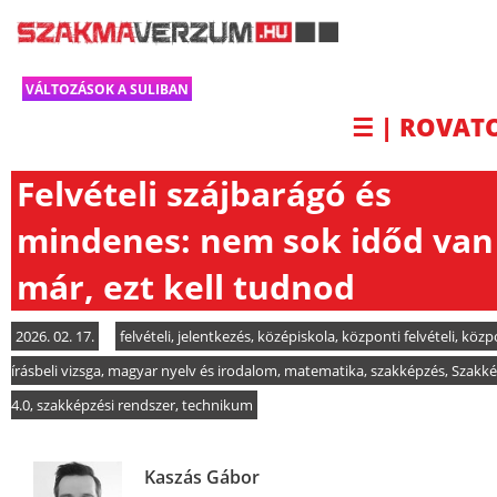
VÁLTOZÁSOK A SULIBAN
☰ | ROVAT
Felvételi szájbarágó és
mindenes: nem sok időd van
már, ezt kell tudnod
2026. 02. 17.
felvételi
,
jelentkezés
,
középiskola
,
központi felvételi
,
közp
írásbeli vizsga
,
magyar nyelv és irodalom
,
matematika
,
szakképzés
,
Szakké
4.0
,
szakképzési rendszer
,
technikum
Kaszás Gábor