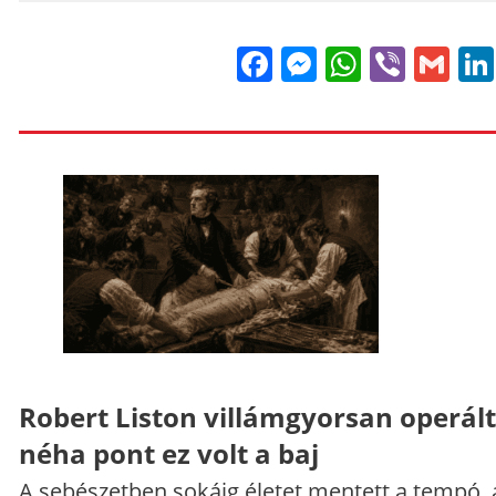
Facebook
Messenge
WhatsA
Viber
Gm
Robert Liston villámgyorsan operált
néha pont ez volt a baj
A sebészetben sokáig életet mentett a tempó,