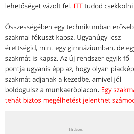
lehetőséget vázolt fel.
ITT
tudod csekkolni
Összességében egy technikumban erőse
szakmai fókuszt kapsz. Ugyanúgy lesz
érettségid, mint egy gimnáziumban, de eg
szakmát is kapsz. Az új rendszer egyik fő
pontja ugyanis épp az, hogy olyan piacké
szakmát adjanak a kezedbe, amivel jól
boldogulsz a munkaerőpiacon.
Egy szakm
tehát biztos megélhetést jelenthet számo
_
hirdetés