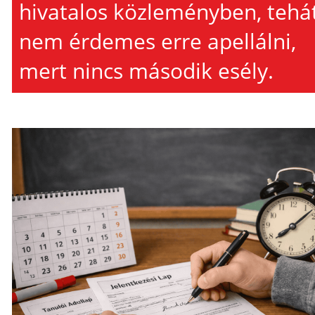
hivatalos közleményben, tehá
nem érdemes erre apellálni,
mert nincs második esély.