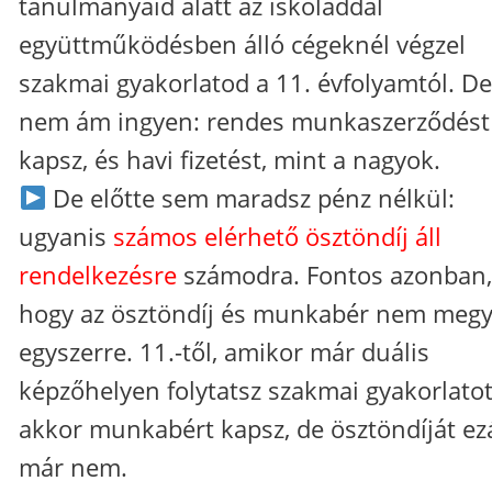
tanulmányaid alatt az iskoláddal
együttműködésben álló cégeknél végzel
szakmai gyakorlatod a 11. évfolyamtól. De
nem ám ingyen: rendes munkaszerződést
kapsz, és havi fizetést, mint a nagyok.
De előtte sem maradsz pénz nélkül:
ugyanis
számos elérhető ösztöndíj áll
rendelkezésre
számodra. Fontos azonban,
hogy az ösztöndíj és munkabér nem meg
egyszerre. 11.-től, amikor már duális
képzőhelyen folytatsz szakmai gyakorlatot
akkor munkabért kapsz, de ösztöndíját ezá
már nem.