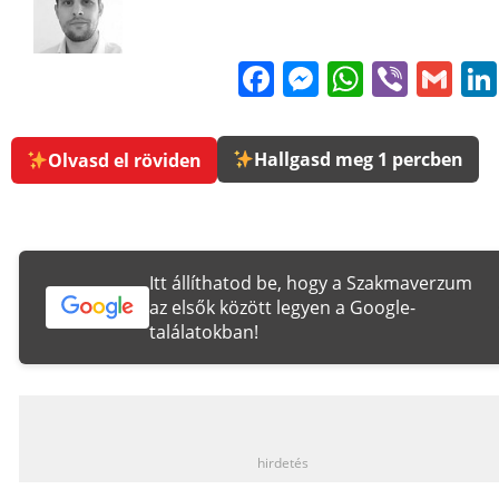
Facebook
Messenge
WhatsA
Viber
Gm
Hallgasd meg 1 percben
Olvasd el röviden
Itt állíthatod be, hogy a Szakmaverzum
az elsők között legyen a Google-
találatokban!
_
hirdetés