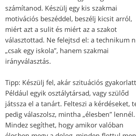
számítanod. Készülj egy kis szakmai
motivációs beszéddel, beszélj kicsit arról,
miért azt a sulit és miért az a szakot
választottad. Ne felejtsd el: a technikum
„csak egy iskola”, hanem szakmai
irányválasztás.
Tipp: Készülj fel, akár szituációs gyakorlatt
Például egyik osztálytársad, vagy szülőd
játssza el a tanárt. Felteszi a kérdéseket, t
pedig válaszolsz, mintha „élesben” lennél.
Mindez segíthet, hogy amikor valóban
élesben megy a dolog, minden flottul men