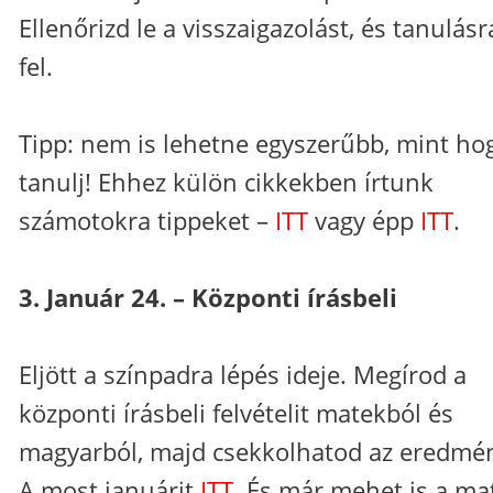
Ellenőrizd le a visszaigazolást, és tanulásr
fel.
Tipp: nem is lehetne egyszerűbb, mint ho
tanulj! Ehhez külön cikkekben írtunk
számotokra tippeket –​
ITT
vagy épp
ITT
.
3. Január 24. – Központi írásbeli
Eljött a színpadra lépés ideje. Megírod a
központi írásbeli felvételit matekból és
magyarból, majd csekkolhatod az eredmén
A most januárit
ITT
. És már mehet is a ma