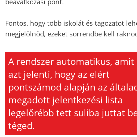
beavatkozási pont.
Fontos, hogy több iskolát és tagozatot leh
megjelölnöd, ezeket sorrendbe kell rakno
A rendszer automatikus, amit
azt jelenti, hogy az elért
pontszámod alapján az általa
megadott jelentkezési lista
legelőrébb tett suliba juttat b
téged.