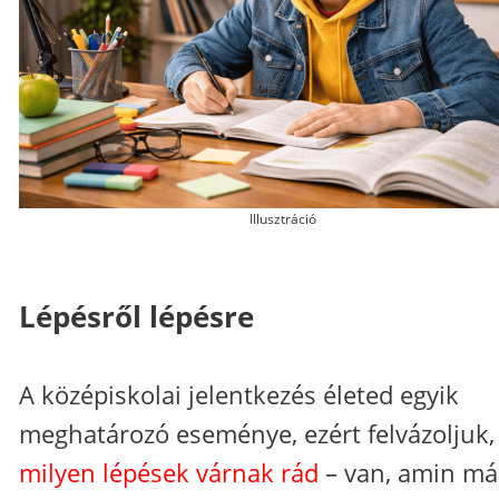
Illusztráció
Lépésről lépésre
A középiskolai jelentkezés életed egyik
meghatározó eseménye, ezért felvázoljuk,
milyen lépések várnak rád
–​ van, amin má