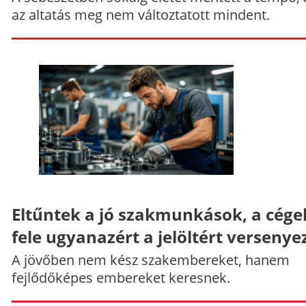
az altatás meg nem változtatott mindent.
Eltűntek a jó szakmunkások, a cége
fele ugyanazért a jelöltért versenye
A jövőben nem kész szakembereket, hanem
fejlődőképes embereket keresnek.