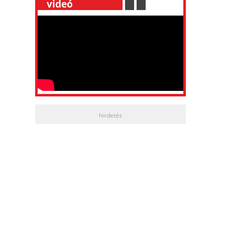
__
videó
___________
.
__
.
__
hirdetés