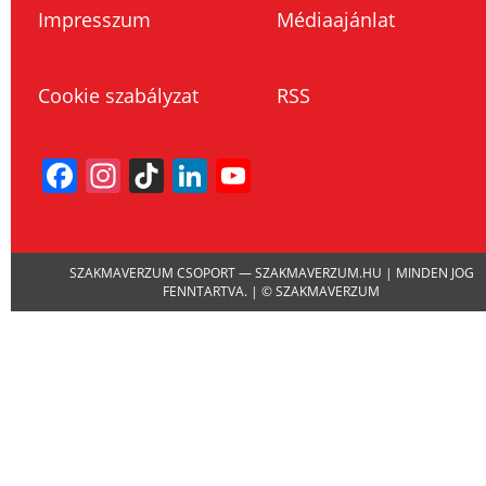
Impresszum
Médiaajánlat
Cookie szabályzat
RSS
Facebook
Instagram
TikTok
LinkedIn
YouTube
Channel
SZAKMAVERZUM CSOPORT — SZAKMAVERZUM.HU | MINDEN JOG
FENNTARTVA. | © SZAKMAVERZUM