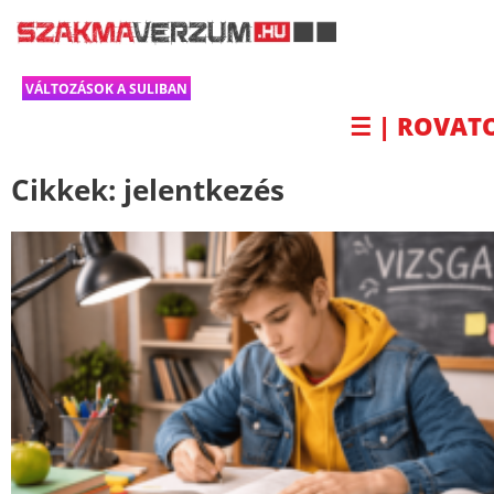
VÁLTOZÁSOK A SULIBAN
☰ | ROVAT
Cikkek:
jelentkezés