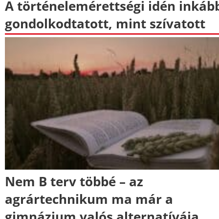
A történelemérettségi idén inkáb
gondolkodtatott, mint szívatott
Nem B terv többé – az
agrártechnikum ma már a
gimnázium valós alternatívája