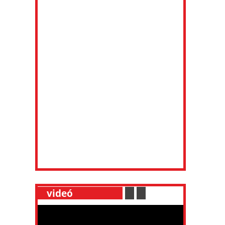
__
videó
___________
.
__
.
__