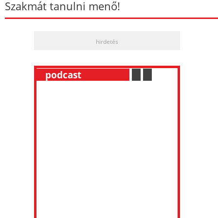
Szakmát tanulni menő!
hirdetés
__
podcast
___________
.
__
.
__