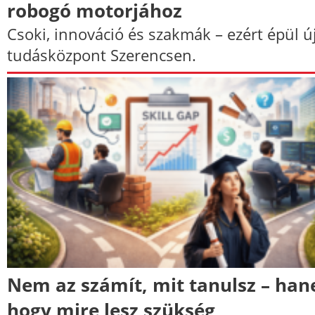
robogó motorjához
Csoki, innováció és szakmák – ezért épül ú
tudásközpont Szerencsen.
Nem az számít, mit tanulsz – ha
hogy mire lesz szükség