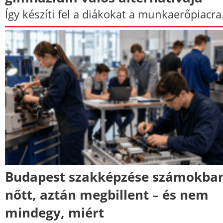
Így készíti fel a diákokat a munkaerőpiacra
Budapest szakképzése számokban
nőtt, aztán megbillent – és nem
mindegy, miért