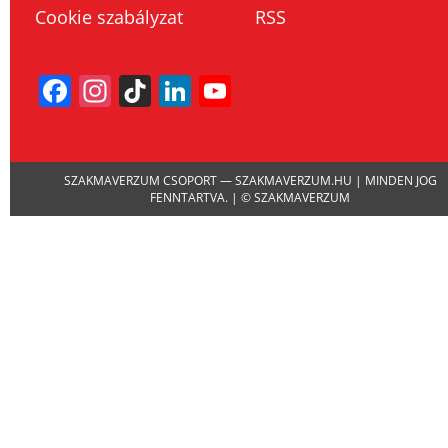
Cookie szabályzat
RSS
Facebook
Instagram
TikTok
LinkedIn
YouTube
Channel
SZAKMAVERZUM CSOPORT — SZAKMAVERZUM.HU | MINDEN JOG
FENNTARTVA. | © SZAKMAVERZUM