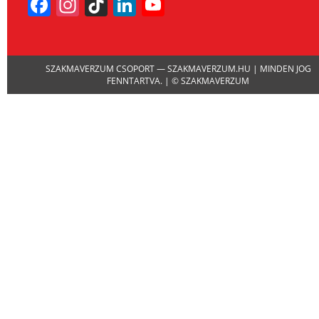
Facebook
Instagram
TikTok
LinkedIn
YouTube
Channel
SZAKMAVERZUM CSOPORT — SZAKMAVERZUM.HU | MINDEN JOG
FENNTARTVA. | © SZAKMAVERZUM