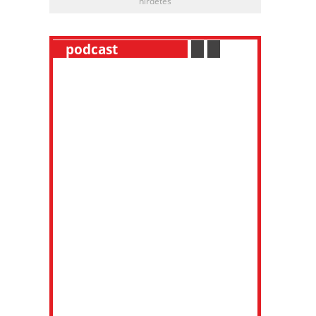
hirdetés
__
podcast
___________
.
__
.
__