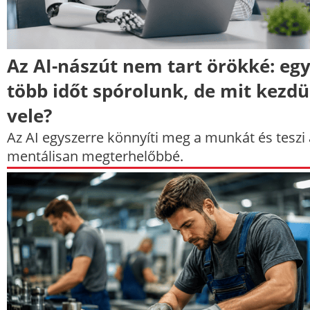
Az AI-nászút nem tart örökké: eg
több időt spórolunk, de mit kezd
vele?
Az AI egyszerre könnyíti meg a munkát és teszi 
mentálisan megterhelőbbé.