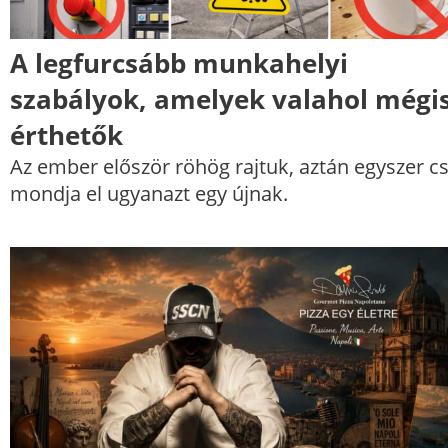
A legfurcsább munkahelyi
szabályok, amelyek valahol mégi
érthetők
Az ember először röhög rajtuk, aztán egyszer c
mondja el ugyanazt egy újnak.