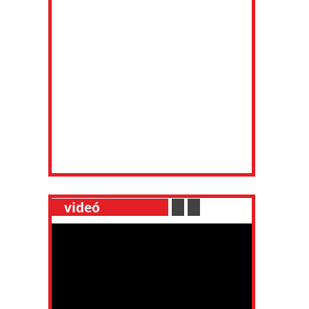
__
videó
___________
.
__
.
__