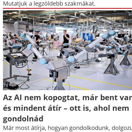
Mutatjuk a legzöldebb szakmákat.
Az AI nem kopogtat, már bent va
és mindent átír – ott is, ahol nem
gondolnád
Már most átírja, hogyan gondolkodunk, dolgoz