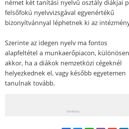
német két tanítási nyelvű osztály diákjai 
felsőfokú nyelvvizsgával egyenértékű
bizonyítvánnyal léphetnek ki az intézmény
Szerinte az idegen nyelv ma fontos
alapfeltétel a munkaerőpiacon, különöse
akkor, ha a diákok nemzetközi cégeknél
helyezkednek el, vagy később egyetemen
tanulnak tovább.
_
hirdetés