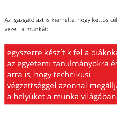
Az igazgató azt is kiemelte, hogy kettős cé
vezeti a munkát:
egyszerre készítik fel a diákok
az egyetemi tanulmányokra é
arra is, hogy technikusi
végzettséggel azonnal megállj
a helyüket a munka világában