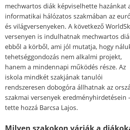
mechwartos diák képviselhette hazánkat 
informatikai hálózatos szakmában az eur
és világversenyeken. A következő WorldSki
versenyen is indulhatnak mechwartos di
ebből a körből, ami jól mutatja, hogy nálu
tehetséggondozás nem alkalmi projekt,
hanem a mindennapi működés része. Az
iskola mindkét szakjának tanulói
rendszeresen dobogóra állhatnak az orsz
szakmai versenyek eredményhirdetésein 
tette hozzá Barcsa Lajos.
Milyen szakokon várják a diákok