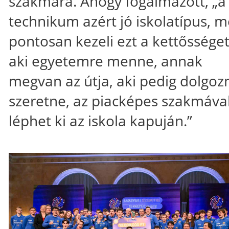
szakmára. Ahogy fogalmazott, „a
technikum azért jó iskolatípus, m
pontosan kezeli ezt a kettősséget
aki egyetemre menne, annak
megvan az útja, aki pedig dolgoz
szeretne, az piacképes szakmáva
léphet ki az iskola kapuján.”