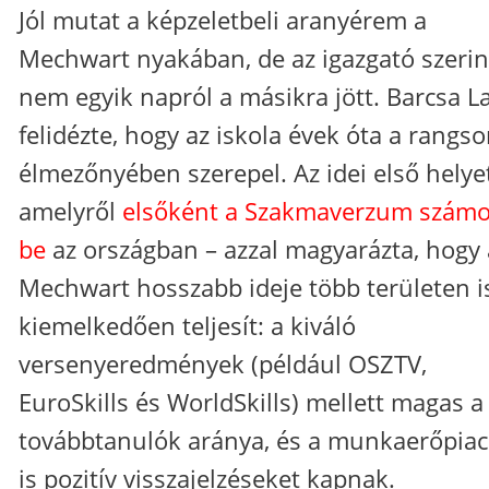
Jól mutat a képzeletbeli aranyérem a
Mechwart nyakában, de az igazgató szerin
nem egyik napról a másikra jött. Barcsa L
felidézte, hogy az iskola évek óta a rangso
élmezőnyében szerepel. Az idei első helye
amelyről
elsőként a Szakmaverzum számo
be
az országban – azzal magyarázta, hogy 
Mechwart hosszabb ideje több területen i
kiemelkedően teljesít: a kiváló
versenyeredmények (például OSZTV,
EuroSkills és WorldSkills) mellett magas a
továbbtanulók aránya, és a munkaerőpiac
is pozitív visszajelzéseket kapnak.