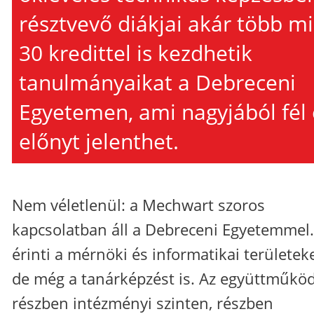
résztvevő diákjai akár több mi
30 kredittel is kezdhetik
tanulmányaikat a Debreceni
Egyetemen, ami nagyjából fél 
előnyt jelenthet.
Nem véletlenül: a Mechwart szoros
kapcsolatban áll a Debreceni Egyetemmel.
érinti a mérnöki és informatikai területeke
de még a tanárképzést is. Az együttműkö
részben intézményi szinten, részben