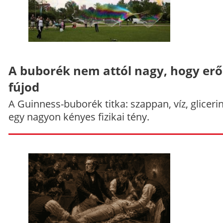
A buborék nem attól nagy, hogy er
fújod
A Guinness-buborék titka: szappan, víz, gliceri
egy nagyon kényes fizikai tény.