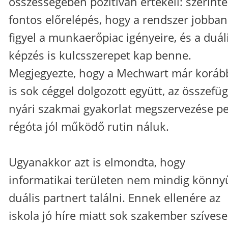
összességében pozitívan értékeli: szerinte
fontos előrelépés, hogy a rendszer jobban
figyel a munkaerőpiac igényeire, és a duál
képzés is kulcsszerepet kap benne.
Megjegyezte, hogy a Mechwart már koráb
is sok céggel dolgozott együtt, az összefü
nyári szakmai gyakorlat megszervezése p
régóta jól működő rutin náluk.
Ugyanakkor azt is elmondta, hogy
informatikai területen nem mindig könny
duális partnert találni. Ennek ellenére az
iskola jó híre miatt sok szakember szíves