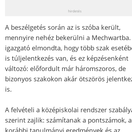
hirdetés
A beszélgetés során az is szóba került,
mennyire nehéz bekerülni a Mechwartba.
igazgató elmondta, hogy több szak eseté
is túljelentkezés van, és ez képzésenként
változó: előfordult már háromszoros, de
bizonyos szakokon akár ötszörös jelentke
is.
A felvételi a középiskolai rendszer szabály
szerint zajlik: számítanak a pontszámok, a
korábbi tanulmányi eredmények és az