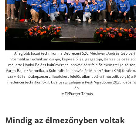
A legjobb hazai technikum, a Debreceni SZC Mechwart András Gépipari
Informatikai Technikum diákjai, képviselõi és igazgatója, Barcsa Lajos (elsõ so
mellette Hankó Balázs kultúráért és innovációért felelõs miniszter (elsõ sor, 
Varga-Bajusz Veronika, a Kulturális és Innovációs Minisztérium (KIM) felsõokt
szak- és felnõttképzésért, fiatalokért felelõs államtitkára (második sor, b) a 
medencei technikumok II. kiválósági gáláján a Pesti Vigadóban 2025. decem
én.
MTI/Purger Tamás
Mindig az élmezőnyben voltak