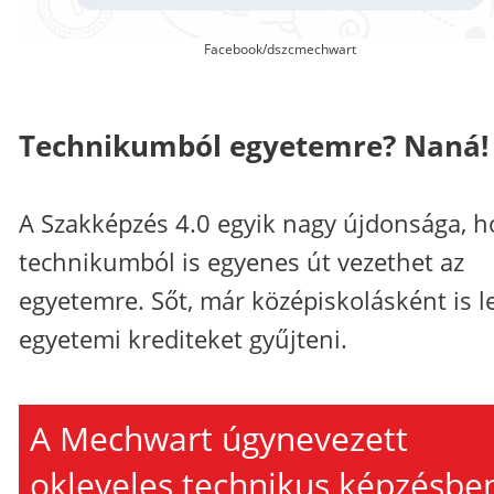
Facebook/dszcmechwart
Technikumból egyetemre? Naná!
A Szakképzés 4.0 egyik nagy újdonsága, h
technikumból is egyenes út vezethet az
egyetemre. Sőt, már középiskolásként is l
egyetemi krediteket gyűjteni.
A Mechwart úgynevezett
okleveles technikus képzésbe