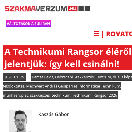
VÁLTOZÁSOK A SULIBAN
☰ | ROVAT
A Technikumi Rangsor éléről
jelentjük: így kell csinálni!
2026. 01. 29.
Barcsa Lajos
,
Debreceni Szakképzési Centrum
,
duális kép
felsőoktatás
,
Mechwart András Gépipari és Informatikai Technikum
,
munkaerőpiac
,
szakképzés
,
technikum
,
Technikumi Rangsor 2026
Kaszás Gábor