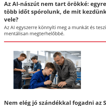
Az AI-nászút nem tart örökké: egyr
több időt spórolunk, de mit kezdün
vele?
Az AI egyszerre könnyíti meg a munkát és teszi
mentálisan megterhelőbbé.
Nem elég jó szándékkal fogadni az 