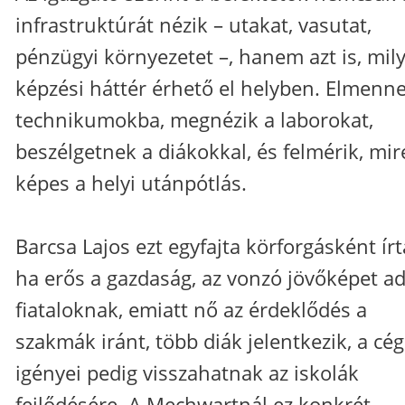
infrastruktúrát nézik – utakat, vasutat,
pénzügyi környezetet –, hanem azt is, mil
képzési háttér érhető el helyben. Elmenn
technikumokba, megnézik a laborokat,
beszélgetnek a diákokkal, és felmérik, mir
képes a helyi utánpótlás.
Barcsa Lajos ezt egyfajta körforgásként írta
ha erős a gazdaság, az vonzó jövőképet ad
fiataloknak, emiatt nő az érdeklődés a
szakmák iránt, több diák jelentkezik, a cé
igényei pedig visszahatnak az iskolák
fejlődésére. A Mechwartnál ez konkrét