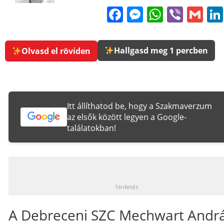
Facebook
Messenge
WhatsA
Viber
Gm
Hallgasd meg 1 percben
Olvasd el röviden
Itt állíthatod be, hogy a Szakmaverzum
az elsők között legyen a Google-
találatokban!
_
hirdetés
A Debreceni SZC Mechwart Andr