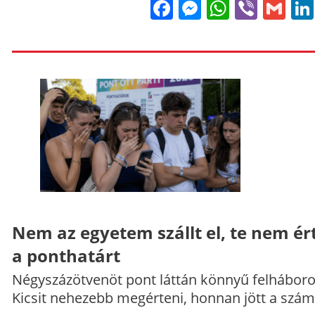
Facebook
Messenge
WhatsA
Viber
Gm
Nem az egyetem szállt el, te nem ér
a ponthatárt
Négyszázötvenöt pont láttán könnyű felháboro
Kicsit nehezebb megérteni, honnan jött a szám