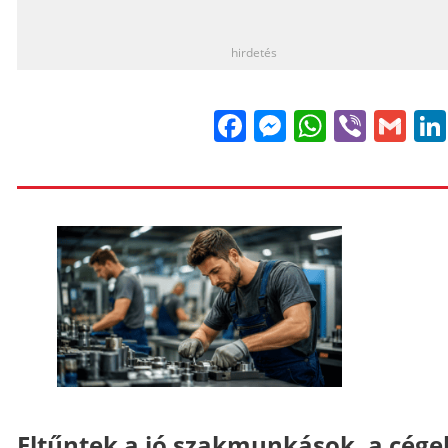
_
hirdetés
Facebook
Messenge
WhatsA
Viber
Gm
Eltűntek a jó szakmunkások, a cége