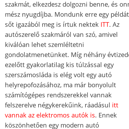
szakmát, elkezdesz dolgozni benne, és o
mész nyugdíjba. Mondunk erre egy példát
sőt igazából meg is írtuk nektek
ITT
. Az
autószerelő szakmáról van szó, amivel
kiválóan lehet szemléltetni
gondolatmenetünket. Míg néhány évtized
ezelőtt gyakorlatilag kis túlzással egy
szerszámosláda is elég volt egy autó
helyrepofozásához, ma már bonyolult
számítógépes rendszerekkel vannak
felszerelve négykerekűink, ráadásul
itt
vannak az elektromos autók is
. Ennek
köszönhetően egy modern autó