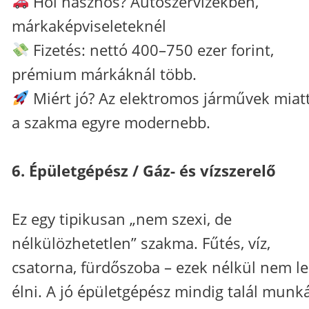
Hol hasznos? Autószervizekben,
márkaképviseleteknél
Fizetés: nettó 400–750 ezer forint,
prémium márkáknál több.
Miért jó? Az elektromos járművek miatt
a szakma egyre modernebb.
6. Épületgépész / Gáz- és vízszerelő
Ez egy tipikusan „nem szexi, de
nélkülözhetetlen” szakma. Fűtés, víz,
csatorna, fürdőszoba – ezek nélkül nem l
élni. A jó épületgépész mindig talál munká