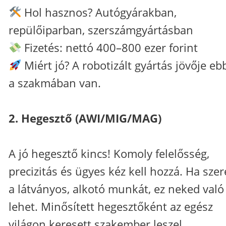
Hol hasznos? Autógyárakban,
repülőiparban, szerszámgyártásban
Fizetés: nettó 400–800 ezer forint
Miért jó? A robotizált gyártás jövője e
a szakmában van.
2. Hegesztő (AWI/MIG/MAG)
A jó hegesztő kincs! Komoly felelősség,
precizitás és ügyes kéz kell hozzá. Ha sze
a látványos, alkotó munkát, ez neked való
lehet. Minősített hegesztőként az egész
világon keresett szakember leszel.