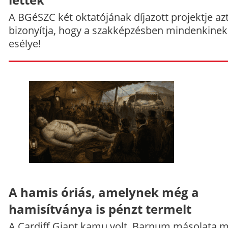
A BGéSZC két oktatójának díjazott projektje az
bizonyítja, hogy a szakképzésben mindenkinek
esélye!
A hamis óriás, amelynek még a
hamisítványa is pénzt termelt
A Cardiff Giant kamu volt, Barnum másolata 