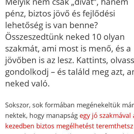
Melyik nem csak „divat”, hanem
pénz, biztos jövő és fejlődési
lehetőség is van benne?
Összeszedtünk neked 10 olyan
szakmát, ami most is menő, és a
jövőben is az lesz. Kattints, olvass
gondolkodj – és találd meg azt, a
neked való.
Sokszor, sok formában megénekeltük má
nektek, hogy manapság
egy jó szakmával 
kezedben biztos megélhetést teremthetsz