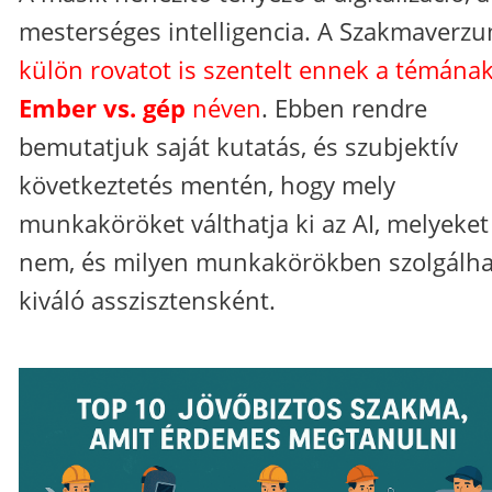
mesterséges intelligencia. A Szakmaverz
külön rovatot is szentelt ennek a témána
Ember vs. gép
néven
. Ebben rendre
bemutatjuk saját kutatás, és szubjektív
következtetés mentén, hogy mely
munkaköröket válthatja ki az AI, melyeket
nem, és milyen munkakörökben szolgálha
kiváló asszisztensként.