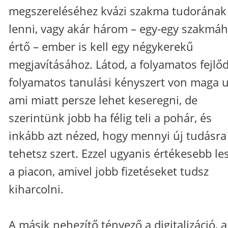
megszereléséhez kvázi szakma tudorának 
lenni, vagy akár három – egy-egy szakmá
értő – ember is kell egy négykerekű
megjavításához. Látod, a folyamatos fejlőd
folyamatos tanulási kényszert von maga u
ami miatt persze lehet keseregni, de
szerintünk jobb ha félig teli a pohár, és
inkább azt nézed, hogy mennyi új tudásra
tehetsz szert. Ezzel ugyanis értékesebb le
a piacon, amivel jobb fizetéseket tudsz
kiharcolni.
A másik nehezítő tényező a digitalizáció, a