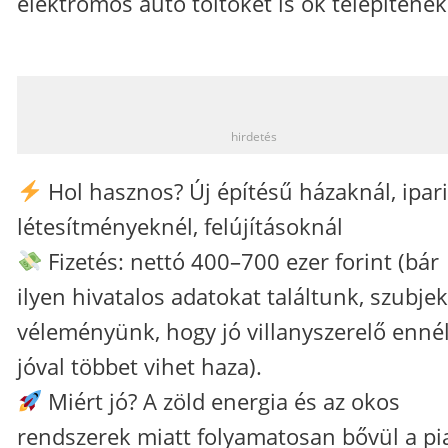
elektromos autó töltőket is ők telepítenek
_
hirdetés
Hol hasznos? Új építésű házaknál, ipar
létesítményeknél, felújításoknál
Fizetés: nettó 400–700 ezer forint (bár
ilyen hivatalos adatokat találtunk, szubjek
véleményünk, hogy jó villanyszerelő enné
jóval többet vihet haza).
Miért jó? A zöld energia és az okos
rendszerek miatt folyamatosan bővül a pi