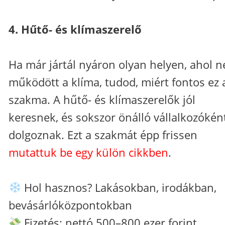
4. Hűtő- és klímaszerelő
Ha már jártál nyáron olyan helyen, ahol 
működött a klíma, tudod, miért fontos ez 
szakma. A hűtő- és klímaszerelők jól
keresnek, és sokszor önálló vállalkozókén
dolgoznak. Ezt a szakmát épp frissen
mutattuk be egy külön cikkben
.
Hol hasznos? Lakásokban, irodákban,
bevásárlóközpontokban
Fizetés: nettó 500–800 ezer forint.