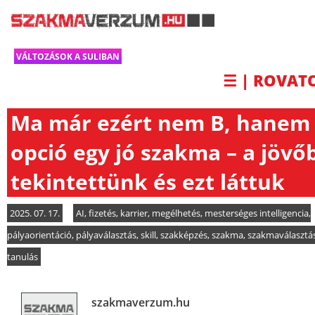
VÁLTOZÁSOK A SULIBAN
☰ | ROVAT
Ma már ezért nem B, hanem
opció egy jó szakma – a jövő
tekintettünk és ezt láttuk
2025. 07. 17.
AI
,
fizetés
,
karrier
,
megélhetés
,
mesterséges intelligencia
,
pályaorientáció
,
pályaválasztás
,
skill
,
szakképzés
,
szakma
,
szakmaválasztá
tanulás
szakmaverzum.hu