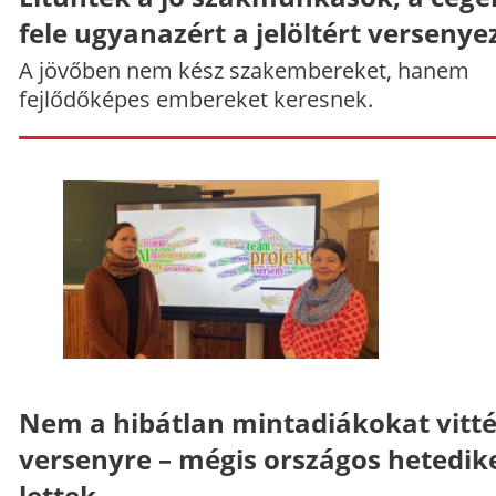
fele ugyanazért a jelöltért versenye
A jövőben nem kész szakembereket, hanem
fejlődőképes embereket keresnek.
Nem a hibátlan mintadiákokat vitt
versenyre – mégis országos hetedik
lettek