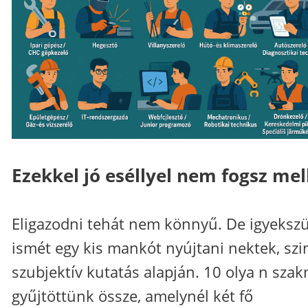
Ezekkel jó eséllyel nem fogsz mel
Eligazodni tehát nem könnyű. De igyeksz
ismét egy kis mankót nyújtani nektek, szi
szubjektív kutatás alapján. 10 olya n sza
gyűjtöttünk össze, amelynél két fő