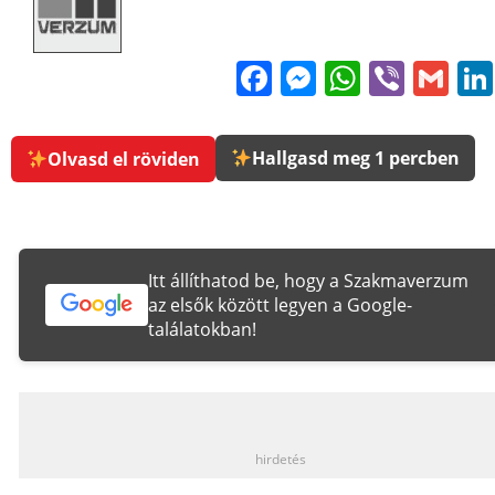
Facebook
Messenge
WhatsA
Viber
Gm
Hallgasd meg 1 percben
Olvasd el röviden
Itt állíthatod be, hogy a Szakmaverzum
az elsők között legyen a Google-
találatokban!
_
hirdetés