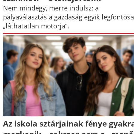
Nem mindegy, merre indulsz: a
pályaválasztás a gazdaság egyik legfontos
„láthatatlan motorja”.
Az iskola sztárjainak fénye gyakr