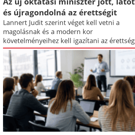
Az új oktatási miniszter jött, látot
és újragondolná az érettségit
Lannert Judit szerint véget kell vetni a
magolásnak és a modern kor
követelményeihez kell igazítani az érettségi