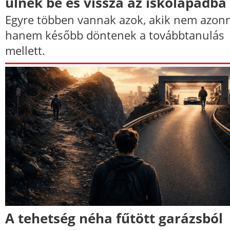
ülnek be és vissza az iskolapadba
Egyre többen vannak azok, akik nem azonn
hanem később döntenek a továbbtanulás
mellett.
A tehetség néha fűtött garázsból