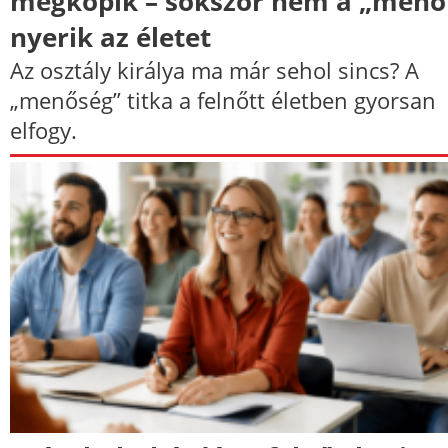
megkopik – sokszor nem a „menő
nyerik az életet
Az osztály királya ma már sehol sincs? A
„menőség” titka a felnőtt életben gyorsan
elfogy.