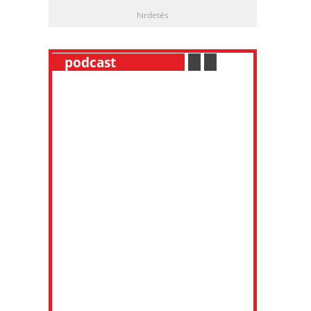
hirdetés
__
podcast
___________
.
__
.
__