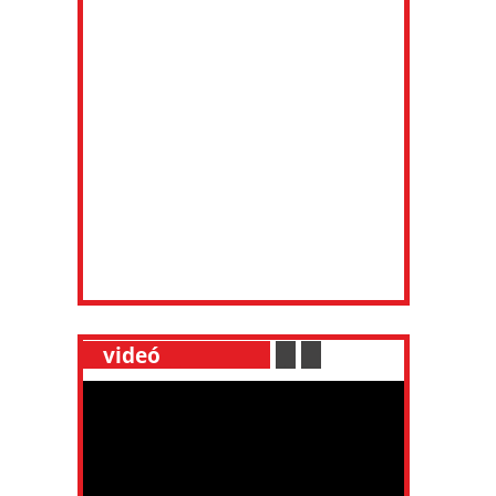
__
videó
___________
.
__
.
__