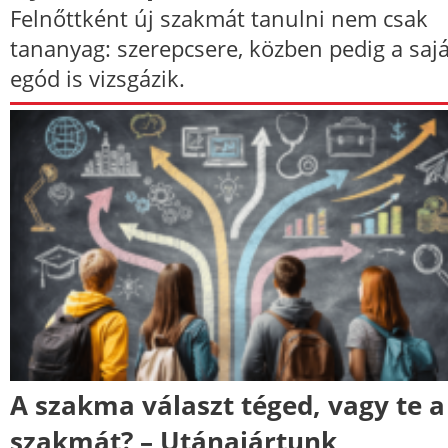
Felnőttként új szakmát tanulni nem csak
tananyag: szerepcsere, közben pedig a sajá
egód is vizsgázik.
A szakma választ téged, vagy te a
szakmát? – Utánajártunk