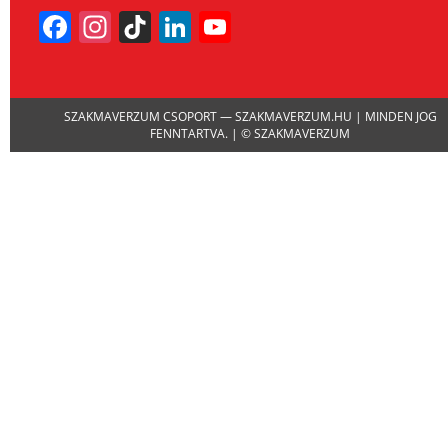
Facebook
Instagram
TikTok
LinkedIn
YouTube
Channel
SZAKMAVERZUM CSOPORT — SZAKMAVERZUM.HU | MINDEN JOG
FENNTARTVA. | © SZAKMAVERZUM