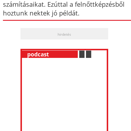
számításaikat. Ezúttal a felnőttképzésből
hoztunk nektek jó példát.
hirdetés
__
podcast
___________
.
__
.
__