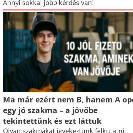
Annyi sokkal jobb kérdés van!
Ma már ezért nem B, hanem A op
egy jó szakma – a jövőbe
tekintettünk és ezt láttuk
Olyan szakmákat igyekeztünk felkutatni