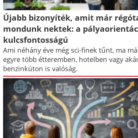
Újabb bizonyíték, amit már régót
mondunk nektek: a pályaorientác
kulcsfontosságú
Ami néhány éve még sci-finek tűnt, ma má
egyre több étteremben, hotelben vagy aká
benzinkúton is valóság.