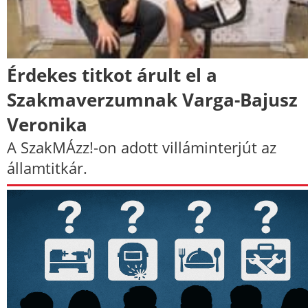
Érdekes titkot árult el a
Szakmaverzumnak Varga-Bajusz
Veronika
A SzakMÁzz!-on adott villáminterjút az
államtitkár.