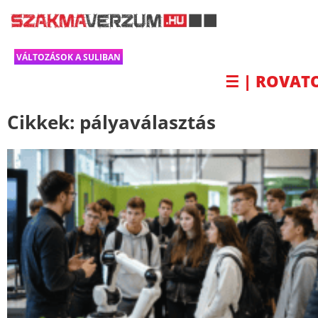
VÁLTOZÁSOK A SULIBAN
☰ | ROVAT
Cikkek:
pályaválasztás