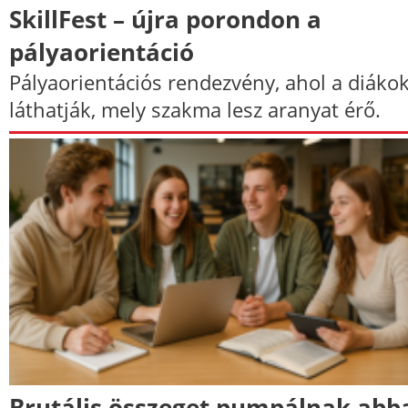
SkillFest – újra porondon a
pályaorientáció
Pályaorientációs rendezvény, ahol a diáko
láthatják, mely szakma lesz aranyat érő.
Brutális összeget pumpálnak abb