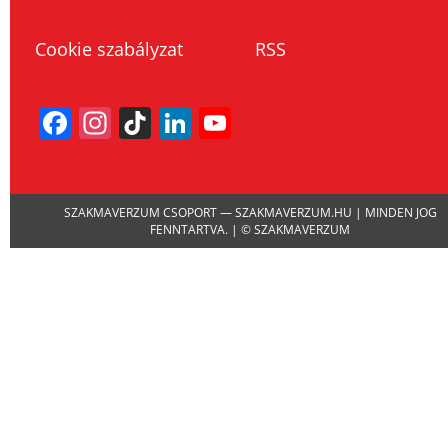
Cookie szabályzat
RSS
Facebook
Instagram
TikTok
LinkedIn
YouTube
Channel
SZAKMAVERZUM CSOPORT — SZAKMAVERZUM.HU | MINDEN JOG
FENNTARTVA. | © SZAKMAVERZUM