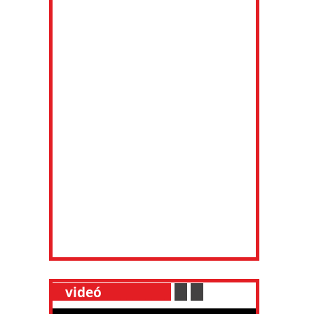
__
videó
___________
.
__
.
__