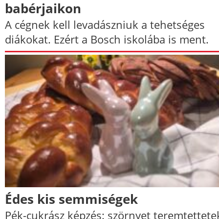
babérjaikon
A cégnek kell levadászniuk a tehetséges
diákokat. Ezért a Bosch iskolába is ment.
Édes kis semmiségek
Pék-cukrász képzés: szörnyet teremtettete