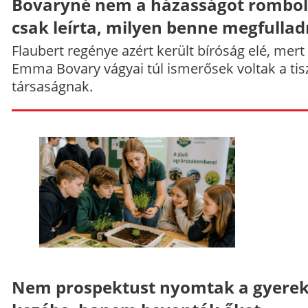
Bovaryné nem a házasságot rombol
csak leírta, milyen benne megfullad
Flaubert regénye azért került bíróság elé, mert
Emma Bovary vágyai túl ismerősek voltak a tis
társaságnak.
Nem prospektust nyomtak a gyere