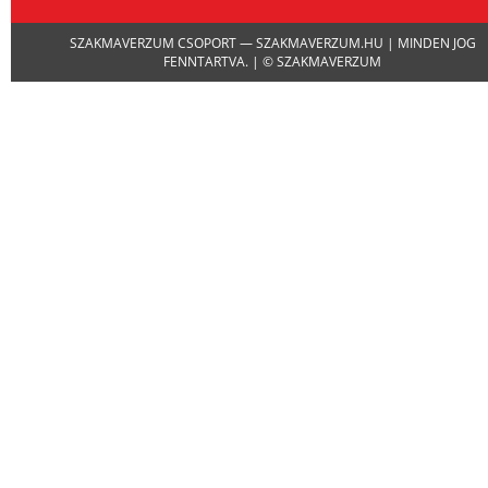
SZAKMAVERZUM CSOPORT — SZAKMAVERZUM.HU | MINDEN JOG
FENNTARTVA. | © SZAKMAVERZUM