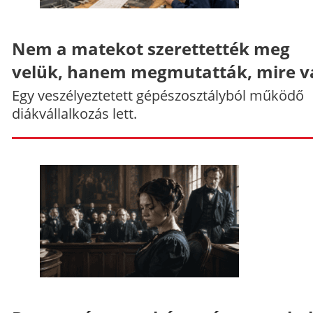
Nem a matekot szerettették meg
velük, hanem megmutatták, mire v
Egy veszélyeztetett gépészosztályból működő
diákvállalkozás lett.