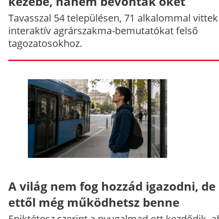
kezébe, hanem bevonták őket
Tavasszal 54 településen, 71 alkalommal vittek
interaktív agrárszakma-bemutatókat felső
tagozatosokhoz.
A világ nem fog hozzád igazodni, de
ettől még működhetsz benne
Epiktétosz szerint a nyugalmad ott kezdődik, a