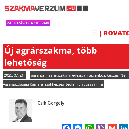
VÁLTOZÁSOK A SULIBAN
☰ | ROVAT
Új agrárszakma, több
lehetőség
2025. 07. 21.
agrárium
,
agrárszakma
,
édesipari technikus
,
képzés
,
Nemz
Agrárgazdasági Kamara
,
szakképzés
,
technikum
,
új szakma
Csík Gergely
Facebook
Messenge
WhatsA
Viber
Gm