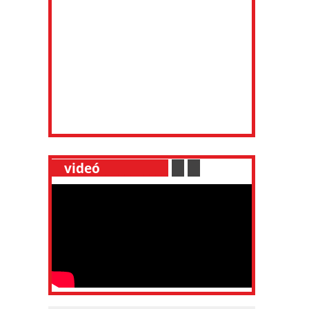
__
videó
___________
.
__
.
__