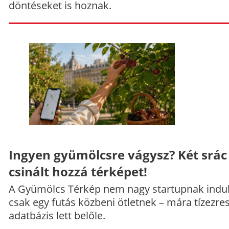
döntéseket is hoznak.
Ingyen gyümölcsre vágysz? Két srác
csinált hozzá térképet!
A Gyümölcs Térkép nem nagy startupnak indul
csak egy futás közbeni ötletnek – mára tízezre
adatbázis lett belőle.