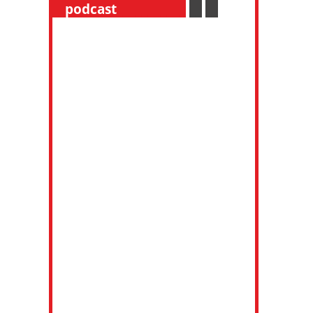
__
podcast
___________
.
__
.
__