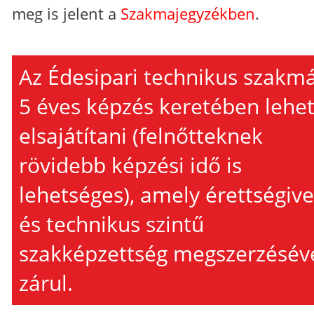
meg is jelent a
Szakmajegyzékben
.
Az Édesipari technikus szakm
5 éves képzés keretében lehe
elsajátítani (felnőtteknek
rövidebb képzési idő is
lehetséges), amely érettségive
és technikus szintű
szakképzettség megszerzésév
zárul.