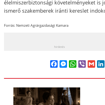
élelmiszerbiztonsági követelményeket is j
ismerő szakemberek iránti kereslet indoko
Forrás: Nemzeti Agrárgazdasági Kamara
_
hirdetés
Facebook
Messenge
WhatsA
Viber
Gm