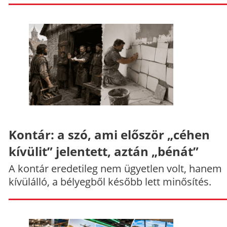
Kontár: a szó, ami először „céhen
kívülit” jelentett, aztán „bénát”
A kontár eredetileg nem ügyetlen volt, hanem
kívülálló, a bélyegből később lett minősítés.