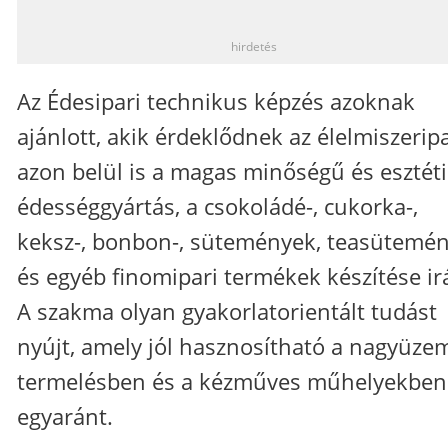
_
hirdetés
Az Édesipari technikus képzés azoknak
ajánlott, akik érdeklődnek az élelmiszeripa
azon belül is a magas minőségű és esztét
édességgyártás, a csokoládé-, cukorka-,
keksz-, bonbon-, sütemények, teasütemé
és egyéb finomipari termékek készítése ir
A szakma olyan gyakorlatorientált tudást
nyújt, amely jól hasznosítható a nagyüze
termelésben és a kézműves műhelyekben
egyaránt.