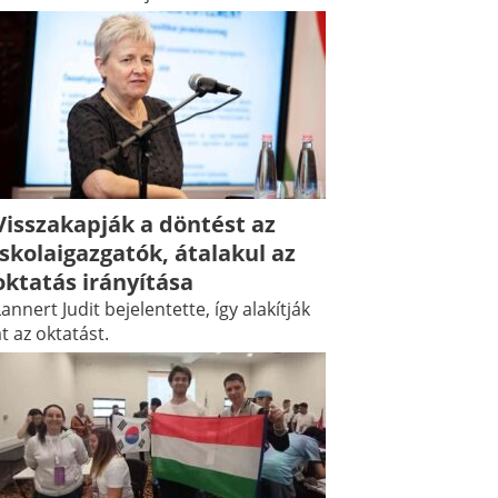
Visszakapják a döntést az
iskolaigazgatók, átalakul az
oktatás irányítása
annert Judit bejelentette, így alakítják
t az oktatást.