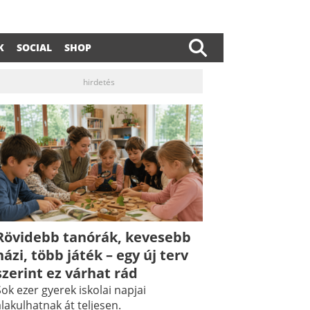
K
SOCIAL
SHOP
hirdetés
Rövidebb tanórák, kevesebb
házi, több játék – egy új terv
dIn
ail
szerint ez várhat rád
ok ezer gyerek iskolai napjai
lakulhatnak át teljesen.