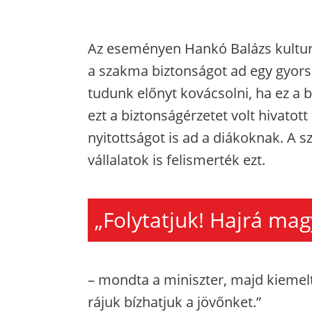
Az eseményen Hankó Balázs kulturá
a szakma biztonságot ad egy gyorsa
tudunk előnyt kovácsolni, ha ez a 
ezt a biztonságérzetet volt hivatott
nyitottságot is ad a diákoknak. A 
vállalatok is felismerték ezt.
„Folytatjuk! Hajrá mag
– mondta a miniszter, majd kiemelt
rájuk bízhatjuk a jövőnket.”