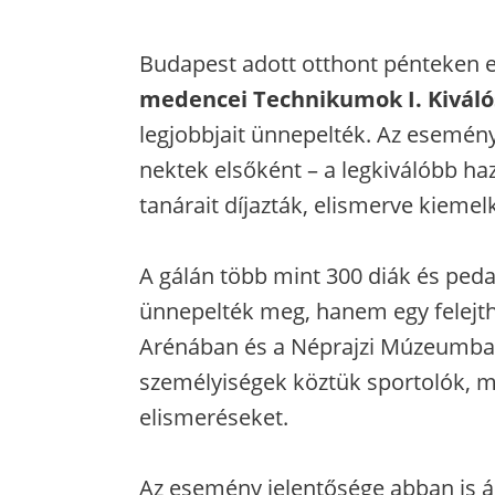
Budapest adott otthont pénteken 
medencei Technikumok I. Kiváló
legjobbjait ünnepelték. Az esemé
nektek elsőként – a legkiválóbb haz
tanárait díjazták, elismerve kiemel
A gálán több mint 300 diák és peda
ünnepelték meg, hanem egy felejthe
Arénában és a Néprajzi Múzeumban
személyiségek köztük sportolók, mű
elismeréseket.
Az esemény jelentősége abban is áll