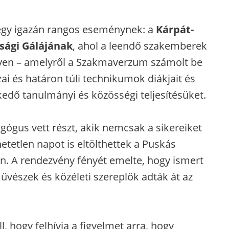
egy igazán rangos eseménynek: a
Kárpát-
sági Gálájának
, ahol a leendő szakemberek
nyen – amelyről a Szakmaverzum számolt be
ai és határon túli technikumok diákjait és
kedő tanulmányi és közösségi teljesítésüket.
gógus vett részt, akik nemcsak a sikereiket
tetlen napot is eltölthettek a Puskás
. A rendezvény fényét emelte, hogy ismert
vészek és közéleti szereplők adták át az
, hogy felhívja a figyelmet arra, hogy