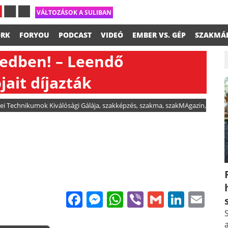
VÁLTOZÁSOK A SULIBAN
RK
FORYOU
PODCAST
VIDEÓ
EMBER VS. GÉP
SZAKMÁ
edben! – Leendő
ait díjazták
i Technikumok Kiválósági Gálája
,
szakképzés
,
szakma
,
szakMAgazin
,
Facebook
Messenger
WhatsApp
Viber
Gmail
Linke
Em
S
a