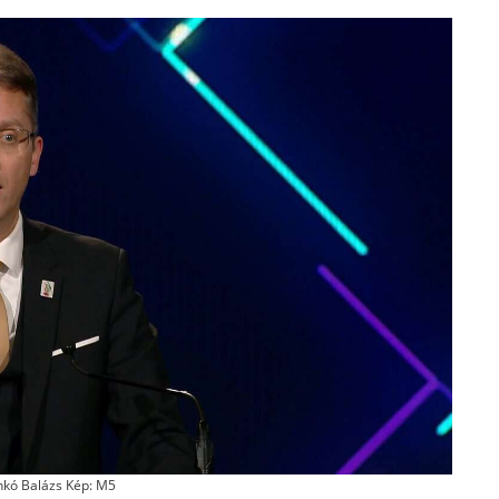
kó Balázs Kép: M5