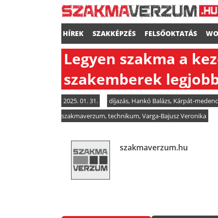
HÍREK
SZAKKÉPZÉS
FELSŐOKTATÁS
WO
Legyen szakma a kez
szakemberek legjobbj
2025. 01. 31.
díjazás
,
Hankó Balázs
,
Kárpát-medence
szakmaverzum
,
technikum
,
Varga-Bajusz Veronika
szakmaverzum.hu