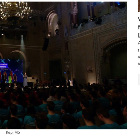
A
Kép: M5