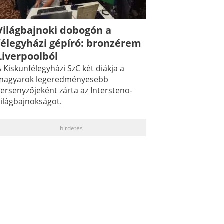
Világbajnoki dobogón a
félegyházi gépíró: bronzérem
Liverpoolból
 Kiskunfélegyházi SzC két diákja a
magyarok legeredményesebb
versenyzőjeként zárta az Intersteno-
világbajnokságot.
hirdetés