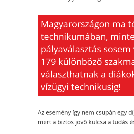
Magyarországon ma t
technikumában, minteg
pályaválasztás sosem v
179 különböző szakma
választhatnak a diáko
vízügyi technikusig!
Az esemény így nem csupán egy díj
mert a biztos jövő kulcsa a tudás és