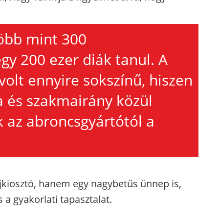
öbb mint 300
y 200 ezer diák tanul. A
olt ennyire sokszínű, hiszen
 és szakmairány közül
k az abroncsgyártótól a
kiosztó, hanem egy nagybetűs ünnep is,
 a gyakorlati tapasztalat.