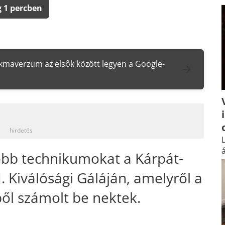
 1 percben
zakmaverzum az elsők között legyen a Google-
_
hirdetés
L
á
jobb technikumokat a Kárpát-
Kiválósági Gáláján, amelyről a
l számolt be nektek.