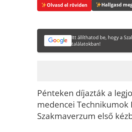
Hallgasd meg
Olvasd el röviden
Itt állíthatod be, hogy a S
találatokban!
Pénteken díjazták a leg
medencei Technikumok I. 
Szakmaverzum első kézbő