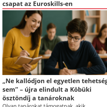
csapat az Euroskills-en
„Ne kallódjon el egyetlen tehetsé
sem” – újra elindult a Köbüki
ösztöndíj a tanároknak
Olyan tanárokat támogatnak, akik