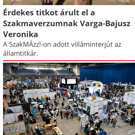
Érdekes titkot árult el a
Szakmaverzumnak Varga-Bajusz
Veronika
A SzakMÁzz!-on adott villáminterjút az
államtitkár.