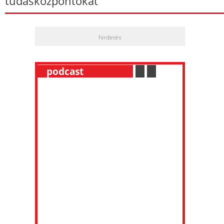
tudásközpontokat
hirdetés
__
podcast
___________
.
__
.
__