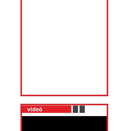
__
videó
___________
.
__
.
__