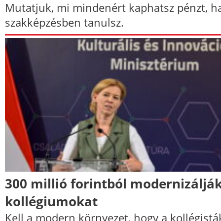
Mutatjuk, mi mindenért kaphatsz pénzt, h
szakképzésben tanulsz.
300 millió forintból modernizáljá
kollégiumokat
Kell a modern környezet, hogy a kollégistá