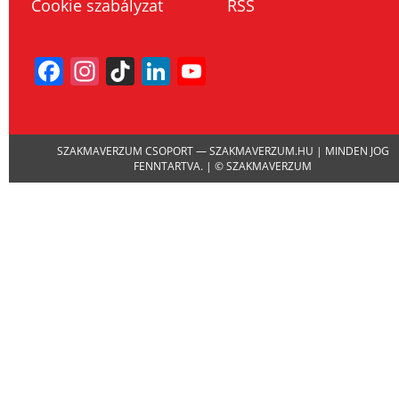
Cookie szabályzat
RSS
Facebook
Instagram
TikTok
LinkedIn
YouTube
Channel
SZAKMAVERZUM CSOPORT — SZAKMAVERZUM.HU | MINDEN JOG
FENNTARTVA. | © SZAKMAVERZUM