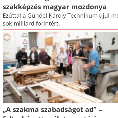
szakképzés magyar mozdonya
Ezúttal a Gundel Károly Technikum újul m
sok milliárd forintért.
„A szakma szabadságot ad” –