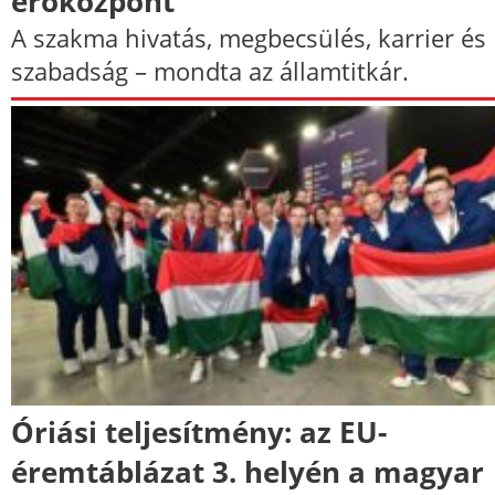
erőközpont
A szakma hivatás, megbecsülés, karrier és
szabadság – mondta az államtitkár.​
Óriási teljesítmény: az EU-
éremtáblázat 3. helyén a magyar