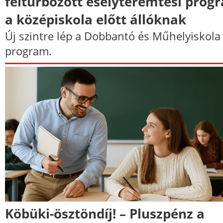
felturbózott esélyteremtési prog
a középiskola előtt állóknak
Új szintre lép a Dobbantó és Műhelyiskola
program.
Köbüki-ösztöndíj! – Pluszpénz a