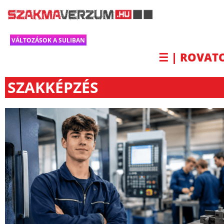
VÁLTOZÁSOK A SULIBAN
☰ | ROVAT
SZAKKÉPZÉS