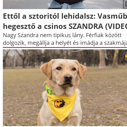
Ettől a sztoritól lehidalsz: Vasmű
hegesztő a csinos SZANDRA (VIDE
Nagy Szandra nem tipikus lány. Férfiak között
dolgozik, megállja a helyét és imádja a szakmájá