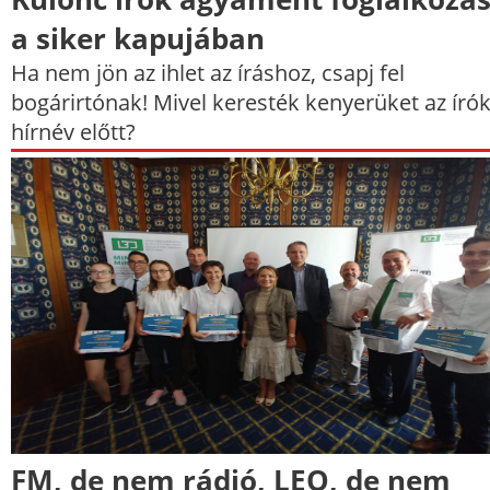
a siker kapujában
Ha nem jön az ihlet az íráshoz, csapj fel
bogárirtónak! Mivel keresték kenyerüket az írók
hírnév előtt?
FM, de nem rádió, LEO, de nem