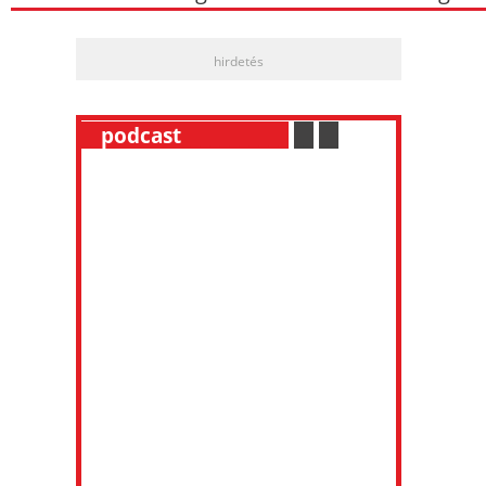
hirdetés
__
podcast
___________
.
__
.
__