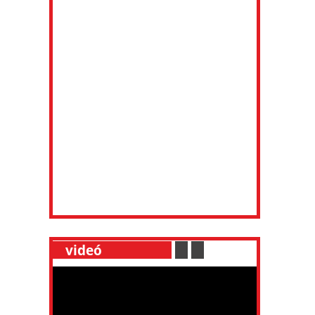
__
videó
___________
.
__
.
__