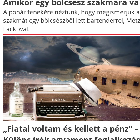
Amikor egy bölcsész szakmára vá
A pohár fenekére néztünk, hogy megismerjük a
szakmát egy bölcsészből lett bartenderrel, Met
Lackóval.
„Fiatal voltam és kellett a pénz” –
Különc írók agyament foglalkozás