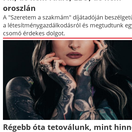
oroszlán
A "Szeretem a szakmám" díjátadóján beszélget
a létesítménygazdálkodásról és megtudtunk eg
csomó érdekes dolgot.
Régebb óta tetoválunk, mint hin