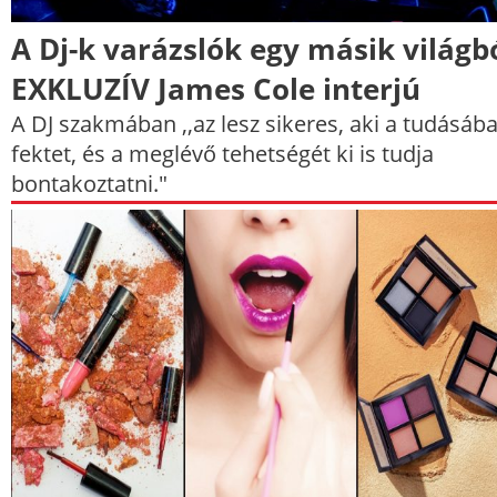
A Dj-k varázslók egy másik világbó
EXKLUZÍV James Cole interjú
A DJ szakmában ,,az lesz sikeres, aki a tudásáb
fektet, és a meglévő tehetségét ki is tudja
bontakoztatni."