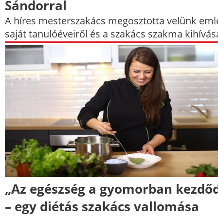
Sándorral
A híres mesterszakács megosztotta velünk eml
saját tanulóéveiről és a szakács szakma kihívása
„Az egészség a gyomorban kezdőd
– egy diétás szakács vallomása