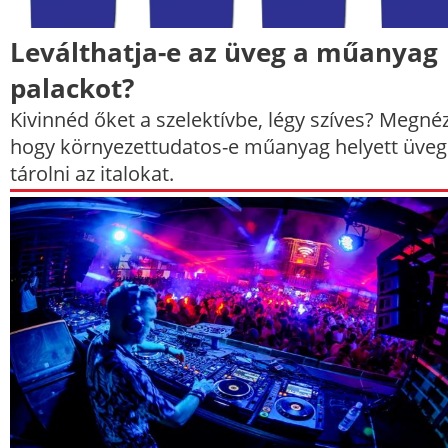
Leválthatja-e az üveg a műanyag
palackot?
Kivinnéd őket a szelektívbe, légy szíves? Megné
hogy környezettudatos-e műanyag helyett üve
tárolni az italokat.