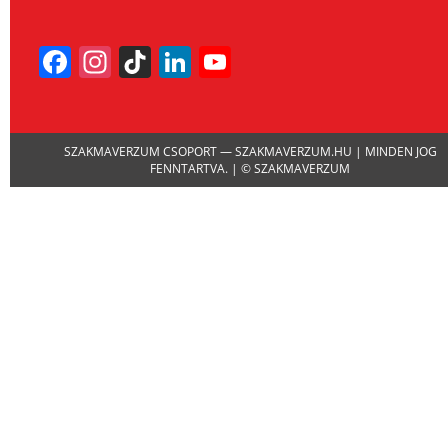
Facebook
Instagram
TikTok
LinkedIn
YouTube
Channel
SZAKMAVERZUM CSOPORT — SZAKMAVERZUM.HU | MINDEN JOG
FENNTARTVA. | © SZAKMAVERZUM