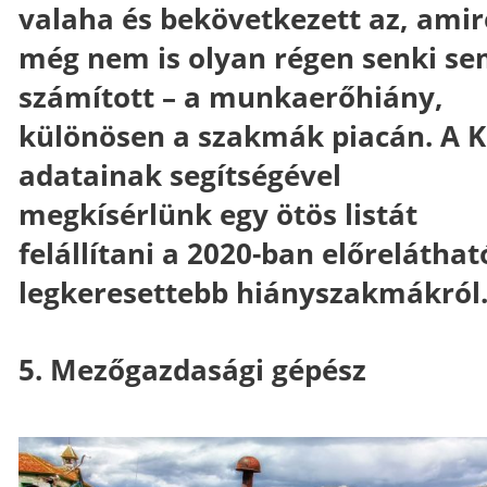
valaha és bekövetkezett az, amir
még nem is olyan régen senki s
számított – a munkaerőhiány,
különösen a szakmák piacán. A 
adatainak segítségével
megkísérlünk egy ötös listát
felállítani a 2020-ban előrelátha
legkeresettebb hiányszakmákról
5. Mezőgazdasági gépész