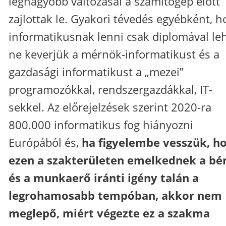
legnagyobb változásai a számítógép előtt
zajlottak le. Gyakori tévedés egyébként, h
informatikusnak lenni csak diplomával leh
ne keverjük a mérnök-informatikust és a
gazdasági informatikust a „mezei”
programozókkal, rendszergazdákkal, IT-
sekkel. Az előrejelzések szerint 2020-ra
800.000 informatikus fog hiányozni
Európából és,
ha figyelembe vesszük, h
ezen a szakterületen emelkednek a bé
és a munkaerő iránti igény talán a
legrohamosabb tempóban, akkor nem
meglepő, miért végezte ez a szakma