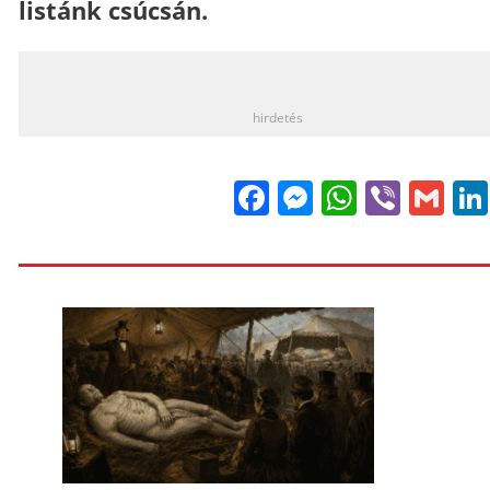
listánk csúcsán.
_
hirdetés
Facebook
Messenge
WhatsA
Viber
Gm