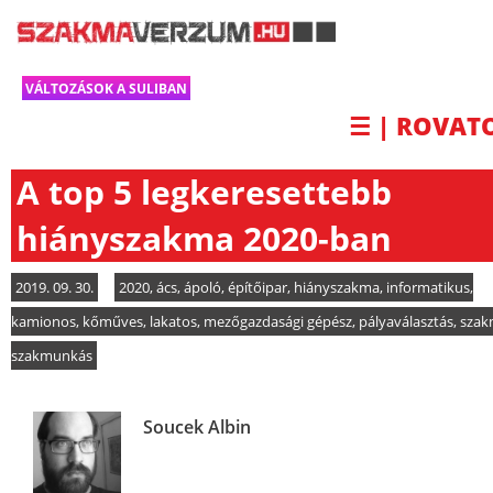
VÁLTOZÁSOK A SULIBAN
☰ | ROVAT
A top 5 legkeresettebb
hiányszakma 2020-ban
2019. 09. 30.
2020
,
ács
,
ápoló
,
építőipar
,
hiányszakma
,
informatikus
,
kamionos
,
kőműves
,
lakatos
,
mezőgazdasági gépész
,
pályaválasztás
,
szak
szakmunkás
Soucek Albin