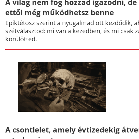
A világ nem fog hozzád igazodni, de
ettől még működhetsz benne
Epiktétosz szerint a nyugalmad ott kezdődik, a
szétválasztod: mi van a kezedben, és mi csak z
körülötted.
A csontlelet, amely évtizedekig átve