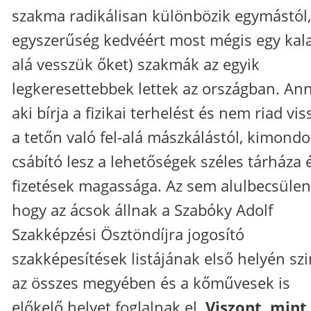
szakma radikálisan különbözik egymástól,
egyszerűség kedvéért most mégis egy kal
alá vesszük őket) szakmák az egyik
legkeresettebbek lettek az országban. An
aki bírja a fizikai terhelést és nem riad vis
a tetőn való fel-alá mászkálástól, kimondo
csábító lesz a lehetőségek széles tárháza 
fizetések magassága. Az sem alulbecsülen
hogy az ácsok állnak a Szabóky Adolf
Szakképzési Ösztöndíjra jogosító
szakképesítések listájának első helyén szi
az összes megyében és a kőművesek is
előkelő helyet foglalnak el.
Viszont, mint