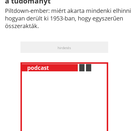
a tudományt
Piltdown-ember: miért akarta mindenki elhinni
hogyan derült ki 1953-ban, hogy egyszerűen
összerakták.
hirdetés
__
podcast
___________
.
__
.
__