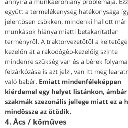
annyira a munkaerőhiány problémája. Ezz
együtt a termelékenység hatékonysága íg
jelentősen csökken, mindenki hallott már
munkások hiánya miatti betakarítatlan
terményről. A traktorvezetőtől a keltetőgé
kezelőn át a rakodógép-kezelőig szinte
mindenre szükség van és a bérek folyama
felzárkózása is azt jelzi, van itt még learat
való babér.
Emiatt mindenféleképpen
kiérdemel egy helyet listánkon, ámbár
szakmák szezonális jellege miatt ez a h
mindössze az ötödik.
4. Ács / kőműves