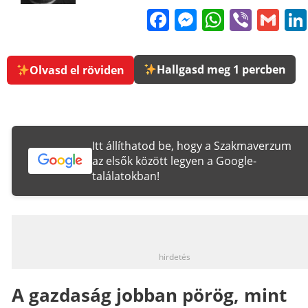
Facebook
Messenge
WhatsA
Viber
Gm
Hallgasd meg 1 percben
Olvasd el röviden
Itt állíthatod be, hogy a Szakmaverzum
az elsők között legyen a Google-
találatokban!
_
hirdetés
A gazdaság jobban pörög, mint