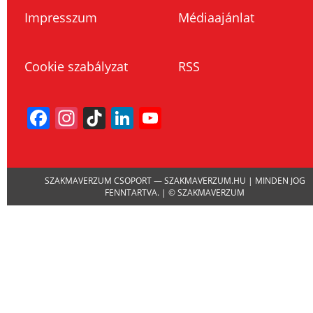
Impresszum
Médiaajánlat
Cookie szabályzat
RSS
Facebook
Instagram
TikTok
LinkedIn
YouTube
Channel
SZAKMAVERZUM CSOPORT — SZAKMAVERZUM.HU | MINDEN JOG
FENNTARTVA. | © SZAKMAVERZUM