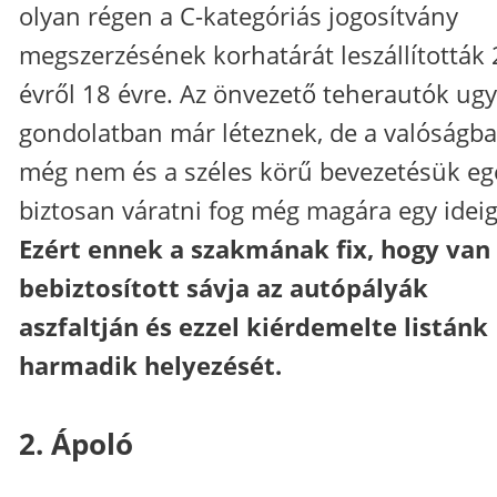
olyan régen a C-kategóriás jogosítvány
megszerzésének korhatárát leszállították 
évről 18 évre. Az önvezető teherautók ug
gondolatban már léteznek, de a valóságb
még nem és a széles körű bevezetésük eg
biztosan váratni fog még magára egy ideig
Ezért ennek a szakmának fix, hogy van
bebiztosított sávja az autópályák
aszfaltján és ezzel kiérdemelte listánk
harmadik helyezését.
2. Ápoló