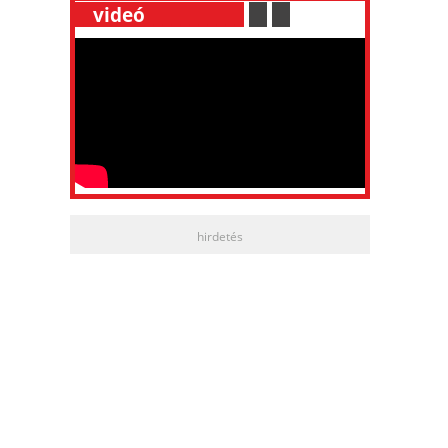
__
videó
___________
.
__
.
__
hirdetés