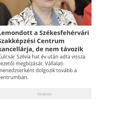
Lemondott a Székesfehérvári
Szakképzési Centrum
kancellárja, de nem távozik
ulcsár Szilvia hat év után adta vissza
ezetői megbízását. Vállalati
menedzserként dolgozik tovább a
centrumban.
hirdetés