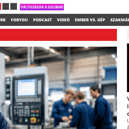
VÁLTOZÁSOK A SULIBAN
RK
FORYOU
PODCAST
VIDEÓ
EMBER VS. GÉP
SZAKMÁ
L
á