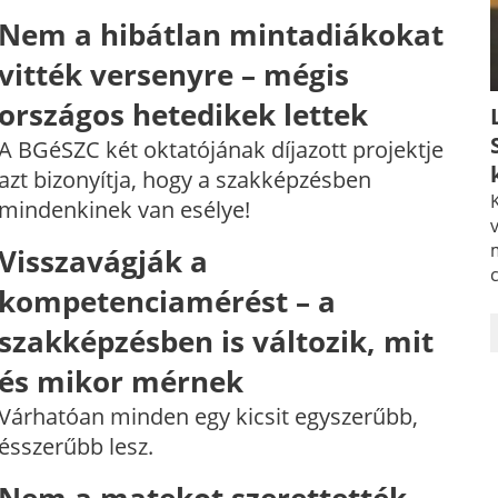
Nem a hibátlan mintadiákokat
vitték versenyre – mégis
országos hetedikek lettek
A BGéSZC két oktatójának díjazott projektje
azt bizonyítja, hogy a szakképzésben
K
mindenkinek van esélye!
v
Visszavágják a
kompetenciamérést – a
szakképzésben is változik, mit
és mikor mérnek
Várhatóan minden egy kicsit egyszerűbb,
ésszerűbb lesz.