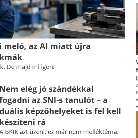
i meló, az AI miatt újra
zakmák
k. De majd mi igen!
A
Nem elég jó szándékkal
fogadni az SNI-s tanulót – a
duális képzőhelyeket is fel kell
készíteni rá
A BKIK azt üzeni: ez már nem melléktéma.