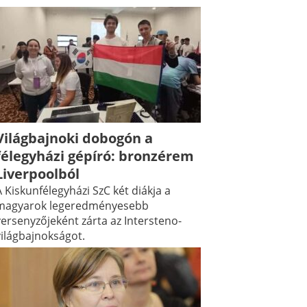
Világbajnoki dobogón a
félegyházi gépíró: bronzérem
Liverpoolból
 Kiskunfélegyházi SzC két diákja a
magyarok legeredményesebb
versenyzőjeként zárta az Intersteno-
világbajnokságot.