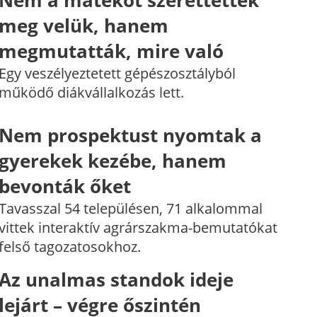
Nem a matekot szerettették
meg velük, hanem
megmutatták, mire való
Egy veszélyeztetett gépészosztályból
működő diákvállalkozás lett.
Nem prospektust nyomtak a
gyerekek kezébe, hanem
bevonták őket
Tavasszal 54 településen, 71 alkalommal
vittek interaktív agrárszakma-bemutatókat
felső tagozatosokhoz.
Az unalmas standok ideje
lejárt – végre őszintén