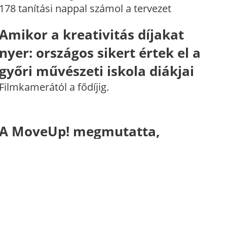
178 tanítási nappal számol a tervezet
Amikor a kreativitás díjakat
nyer: országos sikert értek el a
győri művészeti iskola diákjai
Filmkamerától a fődíjig.
A MoveUp! megmutatta,
hogyan kell közösséget csinálni
Mozgás, díjátadó, versenyek és iskolákon
átívelő együttműködés zárta a BKSZC több
hónapos kampányát.