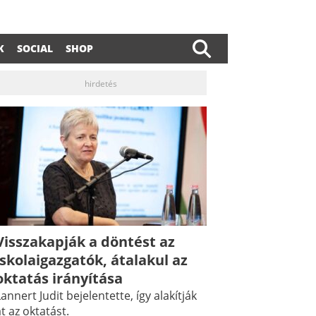
K
SOCIAL
SHOP
hirdetés
Visszakapják a döntést az
iskolaigazgatók, átalakul az
oktatás irányítása
annert Judit bejelentette, így alakítják
t az oktatást.