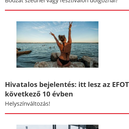
Bodzát szednél vagy fesztiválon dolgoznál?
Hivatalos bejelentés: itt lesz az EFO
következő 10 évben
Helyszínváltozás!