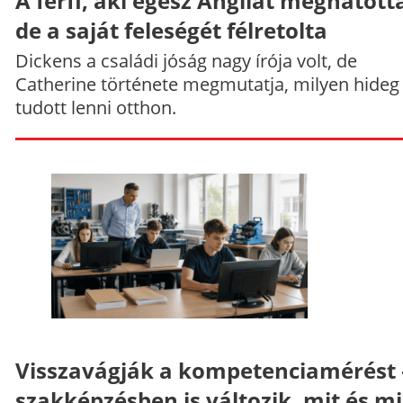
A férfi, aki egész Angliát meghatott
de a saját feleségét félretolta
Dickens a családi jóság nagy írója volt, de
Catherine története megmutatja, milyen hideg
tudott lenni otthon.
Visszavágják a kompetenciamérést 
szakképzésben is változik, mit és m