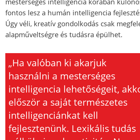
mesterséges intelligencia korában külön
fontos lesz a humán intelligencia fejleszté
Úgy véli, kreatív gondolkodás csak megfel
alapműveltségre és tudásra épülhet.
„Ha valóban ki akarjuk
használni a mesterséges
intelligencia lehetőségeit, akk
először a saját természetes
intelligenciánkat kell
fejlesztenünk. Lexikális tudás