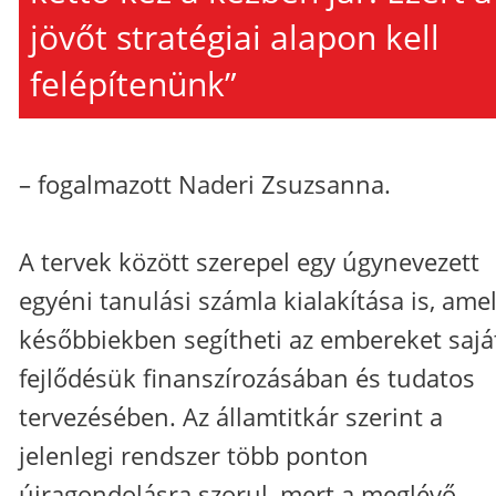
jövőt stratégiai alapon kell
felépítenünk”
– fogalmazott Naderi Zsuzsanna.
A tervek között szerepel egy úgynevezett
egyéni tanulási számla kialakítása is, amel
későbbiekben segítheti az embereket sajá
fejlődésük finanszírozásában és tudatos
tervezésében. Az államtitkár szerint a
jelenlegi rendszer több ponton
újragondolásra szorul, mert a meglévő