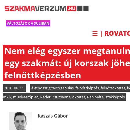
VÁLTOZÁSOK A SULIBAN
☰ | ROVAT
Nem elég egyszer megtanuln
egy szakmát: új korszak jöhe
felnőttképzésben
2026. 06. 11.
élethosszig tartó tanulás
,
felnőttképzés
,
felnőttoktatás
,
k
mkik
,
munkaerőpiac
,
Naderi Zsuzsanna
,
oktatás
,
Pap Máté
,
szakképzés
Kaszás Gábor