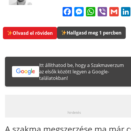
Facebook
Messenge
WhatsA
Viber
Gm
Hallgasd meg 1 percben
Olvasd el röviden
Itt állíthatod be, hogy a Szakmaverzum
az elsők között legyen a Google-
találatokban!
_
hirdetés
A szakma megszerzése ma már c