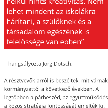
nélkül nincs kreativitás. Nem
lehet mindent az iskolákra
hárítani, a szülőknek és a
társadalom egészének is
felelőssége van ebben”
– hangsúlyozta Jörg Dötsch.
A résztvevők arról is beszéltek, mit várnak
kormányzattól a következő években. A
legtöbben a párbeszéd, az együttműködés
a közös stratégia fontosságát emelték ki.