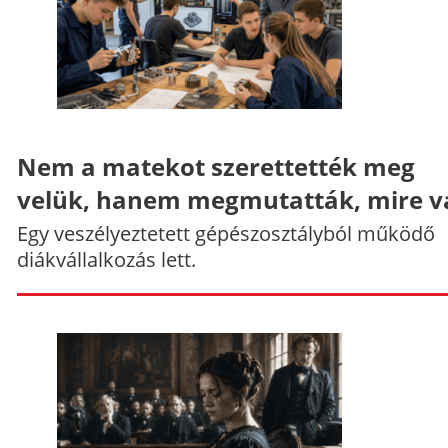
Nem a matekot szerettették meg
velük, hanem megmutatták, mire v
Egy veszélyeztetett gépészosztályból működő
diákvállalkozás lett.