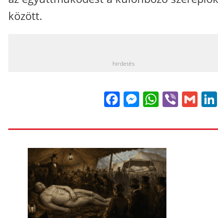
között.
_
hirdetés
Facebook
Messenge
WhatsA
Viber
Gm