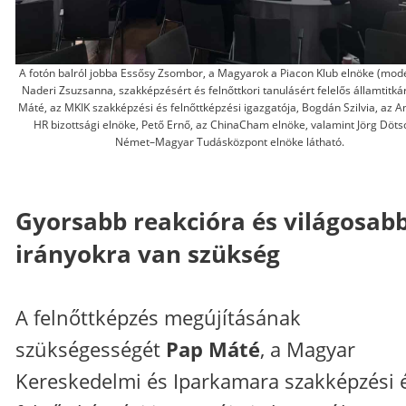
A fotón balról jobba Essősy Zsombor, a Magyarok a Piacon Klub elnöke (mode
Naderi Zsuzsanna, szakképzésért és felnőttkori tanulásért felelős államtitká
Máté, az MKIK szakképzési és felnőttképzési igazgatója, Bogdán Szilvia, az
HR bizottsági elnöke, Pető Ernő, az ChinaCham elnöke, valamint Jörg Dötsc
Német–Magyar Tudásközpont elnöke látható.
Gyorsabb reakcióra és világosab
irányokra van szükség
A felnőttképzés megújításának
szükségességét
Pap Máté
, a Magyar
Kereskedelmi és Iparkamara szakképzési 