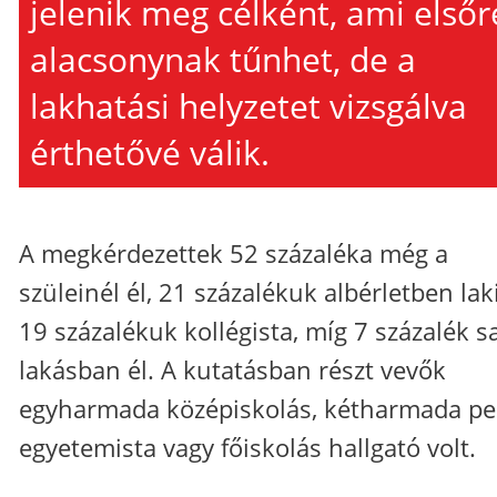
jelenik meg célként, ami elsőr
alacsonynak tűnhet, de a
lakhatási helyzetet vizsgálva
érthetővé válik.
A megkérdezettek 52 százaléka még a
szüleinél él, 21 százalékuk albérletben lak
19 százalékuk kollégista, míg 7 százalék sa
lakásban él. A kutatásban részt vevők
egyharmada középiskolás, kétharmada pe
egyetemista vagy főiskolás hallgató volt.