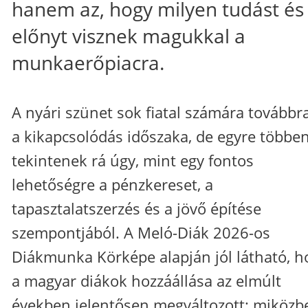
hanem az, hogy milyen tudást és
előnyt visznek magukkal a
munkaerőpiacra.
A nyári szünet sok fiatal számára továbbra
a kikapcsolódás időszaka, de egyre többe
tekintenek rá úgy, mint egy fontos
lehetőségre a pénzkereset, a
tapasztalatszerzés és a jövő építése
szempontjából. A Meló-Diák 2026-os
Diákmunka Körképe alapján jól látható, h
a magyar diákok hozzáállása az elmúlt
években jelentősen megváltozott: miközb