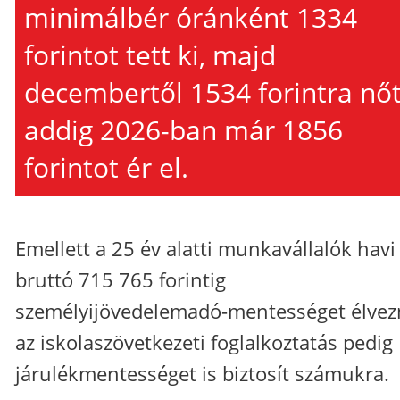
minimálbér óránként 1334
forintot tett ki, majd
decembertől 1534 forintra nőt
addig 2026-ban már 1856
forintot ér el.
Emellett a 25 év alatti munkavállalók havi
bruttó 715 765 forintig
személyijövedelemadó-mentességet élvez
az iskolaszövetkezeti foglalkoztatás pedig
járulékmentességet is biztosít számukra.