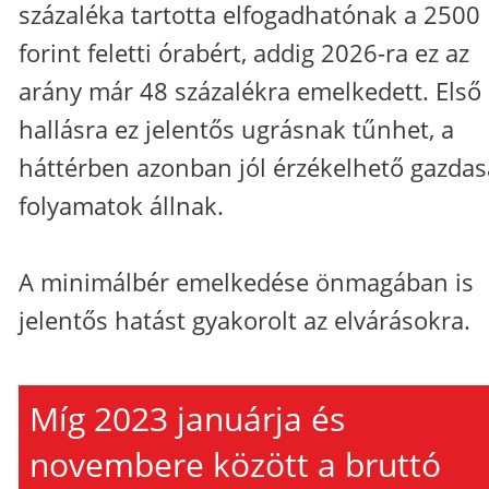
százaléka tartotta elfogadhatónak a 2500
forint feletti órabért, addig 2026-ra ez az
arány már 48 százalékra emelkedett. Első
hallásra ez jelentős ugrásnak tűnhet, a
háttérben azonban jól érzékelhető gazdas
folyamatok állnak.
A minimálbér emelkedése önmagában is
jelentős hatást gyakorolt az elvárásokra.
Míg 2023 januárja és
novembere között a bruttó