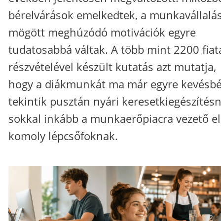
bérelvárások emelkedtek, a munkavállalá
mögött meghúzódó motivációk egyre
tudatosabbá váltak. A több mint 2200 fiat
részvételével készült kutatás azt mutatja,
hogy a diákmunkát ma már egyre kevésb
tekintik pusztán nyári keresetkiegészítésn
sokkal inkább a munkaerőpiacra vezető e
komoly lépcsőfoknak.