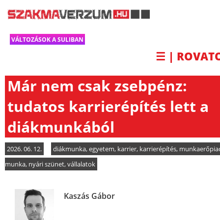
VÁLTOZÁSOK A SULIBAN
☰ | ROVAT
Már nem csak zsebpénz:
tudatos karrierépítés lett a
diákmunkából
2026. 06. 12.
diákmunka
,
egyetem
,
karrier
,
karrierépítés
,
munkaerőpia
munka
,
nyári szünet
,
vállalatok
Kaszás Gábor