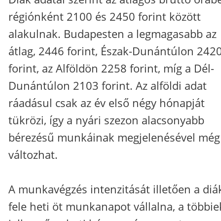
régiónként 2100 és 2450 forint között
alakulnak. Budapesten a legmagasabb az
átlag, 2446 forint, Észak-Dunántúlon 242
forint, az Alföldön 2258 forint, míg a Dél-
Dunántúlon 2103 forint. Az alföldi adat
ráadásul csak az év első négy hónapját
tükrözi, így a nyári szezon alacsonyabb
bérezésű munkáinak megjelenésével még
változhat.
A munkavégzés intenzitását illetően a diá
fele heti öt munkanapot vállalna, a többie