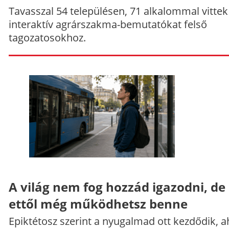
Tavasszal 54 településen, 71 alkalommal vittek
interaktív agrárszakma-bemutatókat felső
tagozatosokhoz.
A világ nem fog hozzád igazodni, de
ettől még működhetsz benne
Epiktétosz szerint a nyugalmad ott kezdődik, a