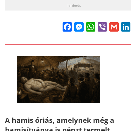
hirdetés
Facebook
Messenge
WhatsA
Viber
Gm
A hamis óriás, amelynek még a
hamisítványa is pénzt termelt