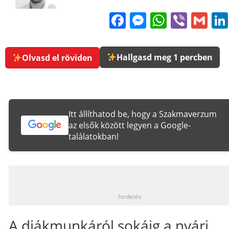
Facebook
Messenge
WhatsA
Viber
Gm
Hallgasd meg 1 percben
Olvasd el röviden
Itt állíthatod be, hogy a Szakmaverzum
az elsők között legyen a Google-
találatokban!
_
hirdetés
A diákmunkáról sokáig a nyári