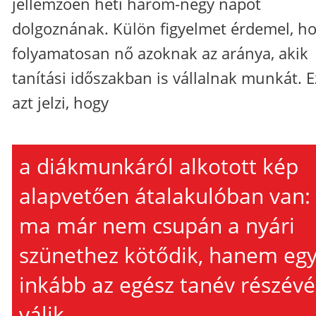
jellemzően heti három-négy napot
dolgoznának. Külön figyelmet érdemel, h
folyamatosan nő azoknak az aránya, akik
tanítási időszakban is vállalnak munkát. E
azt jelzi, hogy
a diákmunkáról alkotott kép
alapvetően átalakulóban van:
ma már nem csupán a nyári
szünethez kötődik, hanem eg
inkább az egész tanév részévé
válik.