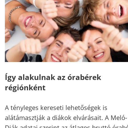
Így alakulnak az órabérek
régiónként
A tényleges kereseti lehetőségek is
alátámasztják a diákok elvárásait. A Meló-
Diák adatai szerint az átlagos bruttó órab