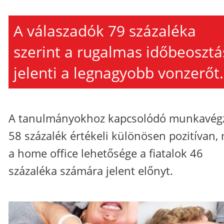
A válaszadók 79 százaléka
szerint a rugalmas időbeosztá
jelenti a legnagyobb vonzerőt.
A tanulmányokhoz kapcsolódó munkavég
58 százalék értékeli különösen pozitívan,
a home office lehetősége a fiatalok 46
százaléka számára jelent előnyt.