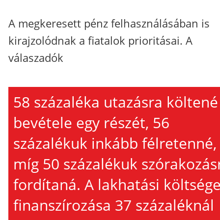
A megkeresett pénz felhasználásában is
kirajzolódnak a fiatalok prioritásai. A
válaszadók
58 százaléka utazásra költené
bevétele egy részét, 56
százalékuk inkább félretenné,
míg 50 százalékuk szórakozás
fordítaná. A lakhatási költség
finanszírozása 37 százaléknál