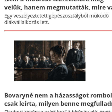
velük, hanem megmutatták, mire v
Egy veszélyeztetett gépészosztályból működő
diákvállalkozás lett.
Bovaryné nem a házasságot rombol
csak leírta, milyen benne megfullad
Flaubert regénye azért került bíróság elé, mert