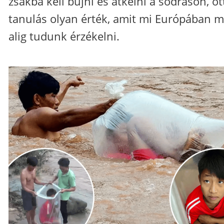
zsákba kell bújni és átkelni a sodráson, ot
tanulás olyan érték, amit mi Európában m
alig tudunk érzékelni.