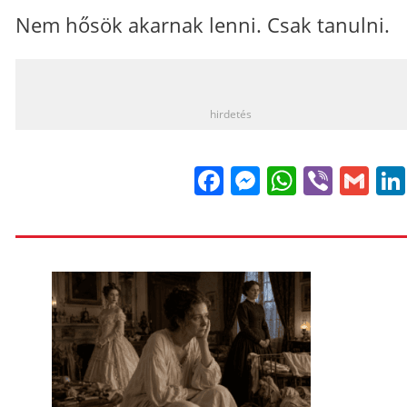
Nem hősök akarnak lenni. Csak tanulni.
_
hirdetés
Facebook
Messenge
WhatsA
Viber
Gm