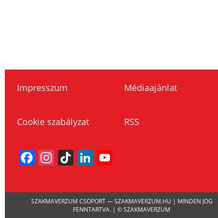
Impresszum
Médiaajánlat
Cookie szabályzat
RSS
Facebook
Instagram
TikTok
LinkedIn
YouTube
Channel
SZAKMAVERZUM CSOPORT — SZAKMAVERZUM.HU | MINDEN JOG
FENNTARTVA. | © SZAKMAVERZUM