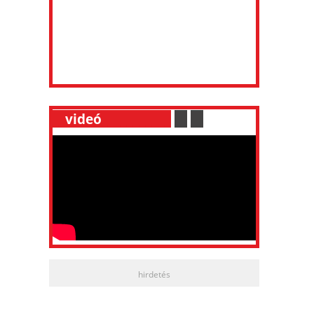
__
videó
___________
.
__
.
__
hirdetés