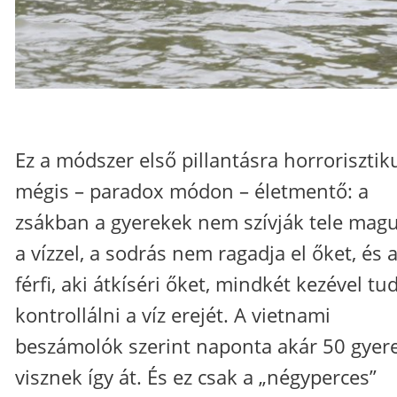
Ez a módszer első pillantásra horrorisztik
mégis – paradox módon – életmentő: a
zsákban a gyerekek nem szívják tele mag
a vízzel, a sodrás nem ragadja el őket, és 
férfi, aki átkíséri őket, mindkét kezével tu
kontrollálni a víz erejét. A vietnami
beszámolók szerint naponta akár 50 gyer
visznek így át. És ez csak a „négyperces”