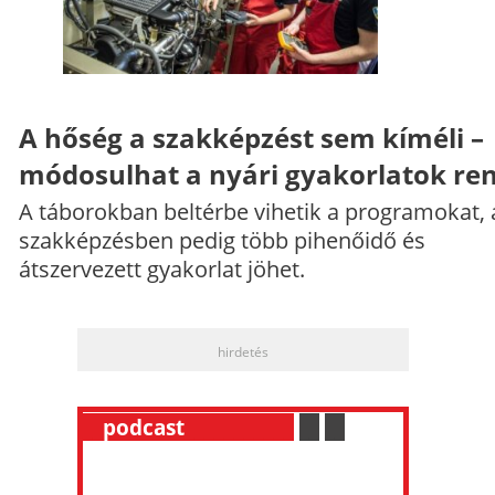
A hőség a szakképzést sem kíméli –
módosulhat a nyári gyakorlatok re
A táborokban beltérbe vihetik a programokat, 
szakképzésben pedig több pihenőidő és
átszervezett gyakorlat jöhet.
hirdetés
__
podcast
___________
.
__
.
__