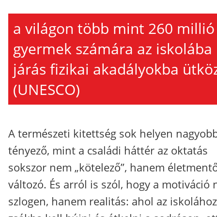
a világon több mint 260 millió
gyermek számára az iskolába
járás fizikai akadályokba ütkö
(UNESCO)
A természeti kitettség sok helyen nagyob
tényező, mint a családi háttér az oktatás
sokszor nem „kötelező”, hanem életment
változó. És arról is szól, hogy a motiváció
szlogen, hanem realitás: ahol az iskolához