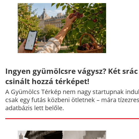
Ingyen gyümölcsre vágysz? Két srác
csinált hozzá térképet!
A Gyümölcs Térkép nem nagy startupnak indul
csak egy futás közbeni ötletnek – mára tízezre
adatbázis lett belőle.