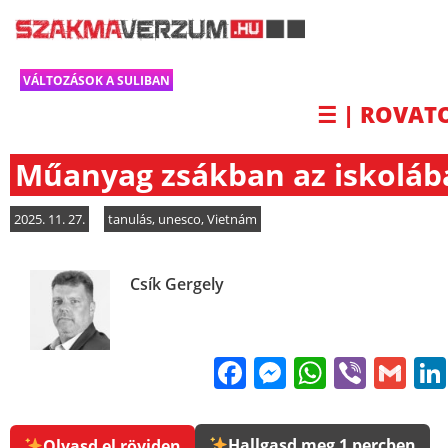
VÁLTOZÁSOK A SULIBAN
☰ | ROVAT
Műanyag zsákban az iskoláb
2025. 11. 27.
tanulás
,
unesco
,
Vietnám
Csík Gergely
Facebook
Messenge
WhatsA
Viber
Gm
Hallgasd meg 1 percben
Olvasd el röviden