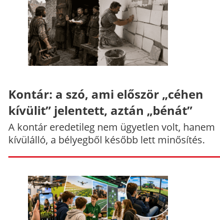
Kontár: a szó, ami először „céhen
kívülit” jelentett, aztán „bénát”
A kontár eredetileg nem ügyetlen volt, hanem
kívülálló, a bélyegből később lett minősítés.