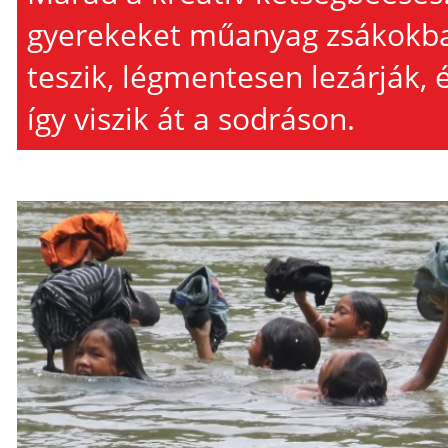
gyerekeket műanyag zsákokb
teszik, légmentesen lezárják, 
így viszik át a sodráson.