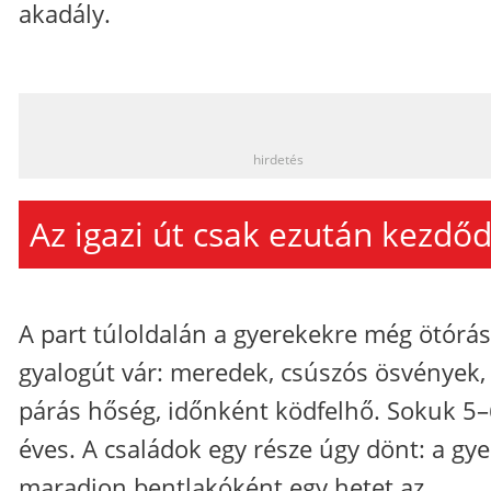
akadály.
_
hirdetés
Az igazi út csak ezután kezdőd
A part túloldalán a gyerekekre még ötórás
gyalogút vár: meredek, csúszós ösvények, 
párás hőség, időnként ködfelhő. Sokuk 5
éves. A családok egy része úgy dönt: a gy
maradjon bentlakóként egy hetet az