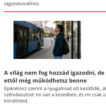
tagozatosokhoz.
A világ nem fog hozzád igazodni, de
ettől még működhetsz benne
Epiktétosz szerint a nyugalmad ott kezdődik, a
szétválasztod: mi van a kezedben, és mi csak z
körülötted.