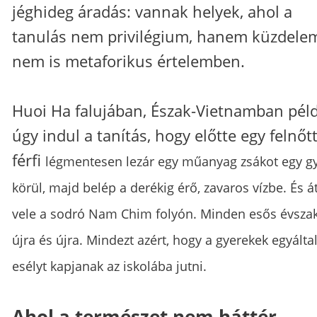
jéghideg áradás: vannak helyek, ahol a
tanulás nem privilégium, hanem küzdelem
nem is metaforikus értelemben.
Huoi Ha falujában, Észak-Vietnamban pél
úgy indul a tanítás, hogy előtte egy felnőt
férfi
légmentesen lezár egy műanyag zsákot egy g
körül, majd belép a derékig érő, zavaros vízbe.
És á
vele a sodró Nam Chim folyón. Minden esős évsza
újra és újra. Mindezt azért, hogy a gyerekek egyálta
esélyt kapjanak az iskolába jutni.
Ahol a természet nem háttér,