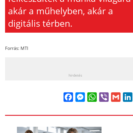
akár a műhelyben, akár a
digitális térben.
Forrás: MTI
_
hirdetés
Facebook
Messenge
WhatsA
Viber
Gm