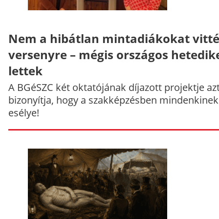
Nem a hibátlan mintadiákokat vitt
versenyre – mégis országos hetedik
lettek
A BGéSZC két oktatójának díjazott projektje az
bizonyítja, hogy a szakképzésben mindenkinek
esélye!