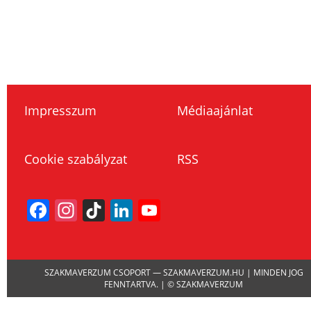
Impresszum
Médiaajánlat
Cookie szabályzat
RSS
Facebook
Instagram
TikTok
LinkedIn
YouTube
Channel
SZAKMAVERZUM CSOPORT — SZAKMAVERZUM.HU | MINDEN JOG
FENNTARTVA. | © SZAKMAVERZUM