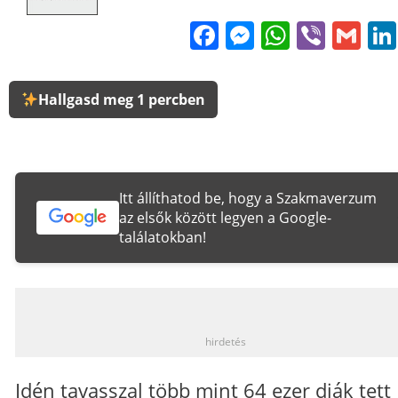
Facebook
Messenge
WhatsA
Viber
Gm
Hallgasd meg 1 percben
Itt állíthatod be, hogy a Szakmaverzum
az elsők között legyen a Google-
találatokban!
_
hirdetés
Idén tavasszal több mint 64 ezer diák tett