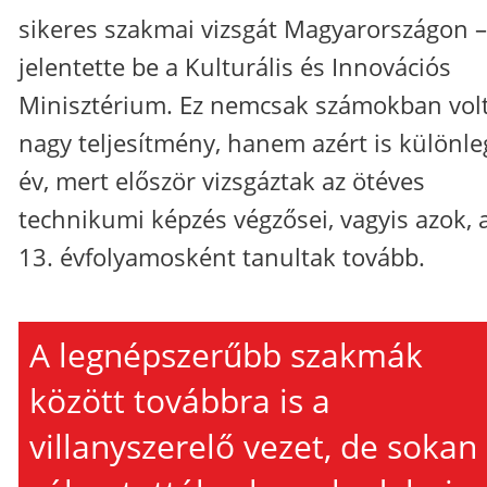
sikeres szakmai vizsgát Magyarországon –
jelentette be a Kulturális és Innovációs
Minisztérium. Ez nemcsak számokban vol
nagy teljesítmény, hanem azért is különle
év, mert először vizsgáztak az ötéves
technikumi képzés végzősei, vagyis azok, 
13. évfolyamosként tanultak tovább.
A legnépszerűbb szakmák
között továbbra is a
villanyszerelő vezet, de sokan