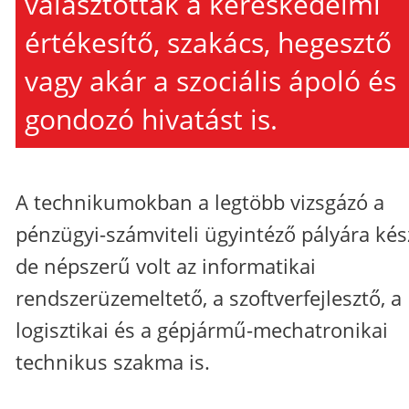
választották a kereskedelmi
értékesítő, szakács, hegesztő
vagy akár a szociális ápoló és
gondozó hivatást is.
A technikumokban a legtöbb vizsgázó a
pénzügyi-számviteli ügyintéző pályára kész
de népszerű volt az informatikai
rendszerüzemeltető, a szoftverfejlesztő, a
logisztikai és a gépjármű-mechatronikai
technikus szakma is.