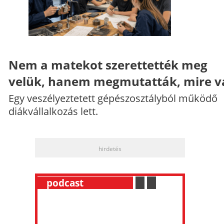
Nem a matekot szerettették meg
velük, hanem megmutatták, mire v
Egy veszélyeztetett gépészosztályból működő
diákvállalkozás lett.
hirdetés
__
podcast
___________
.
__
.
__