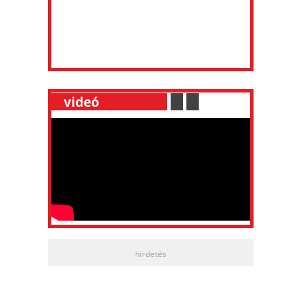
__
videó
___________
.
__
.
__
hirdetés