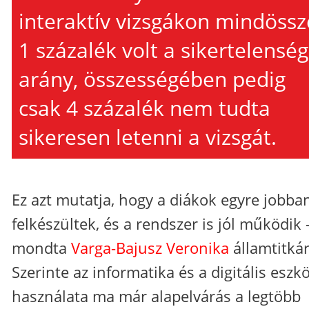
interaktív vizsgákon mindössz
1 százalék volt a sikertelenség
arány, összességében pedig
csak 4 százalék nem tudta
sikeresen letenni a vizsgát.
Ez azt mutatja, hogy a diákok egyre jobba
felkészültek, és a rendszer is jól működik 
mondta
Varga-Bajusz Veronika
államtitkár
Szerinte az informatika és a digitális eszk
használata ma már alapelvárás a legtöbb