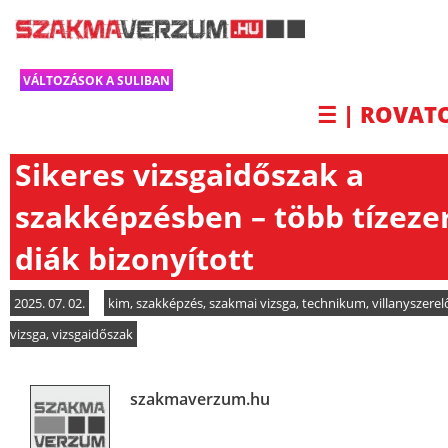
VÁLTOZÁSOK A SULIBAN
☰ | ROVAT
Sikeres vizsgaidőszak a
szakképzésben – több tízeze
diák bizonyított
2025. 07. 02.
kim
,
szakképzés
,
szakmai vizsga
,
technikum
,
villanyszerel
vizsga
,
vizsgaidőszak
szakmaverzum.hu