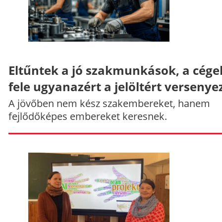
Eltűntek a jó szakmunkások, a cége
fele ugyanazért a jelöltért versenye
A jövőben nem kész szakembereket, hanem
fejlődőképes embereket keresnek.