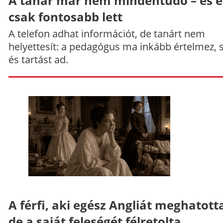
A tanár már nem mindentudó – és e
csak fontosabb lett
A telefon adhat információt, de tanárt nem
helyettesít: a pedagógus ma inkább értelmez, 
és tartást ad.
A férfi, aki egész Angliát meghatott
de a saját feleségét félretolta