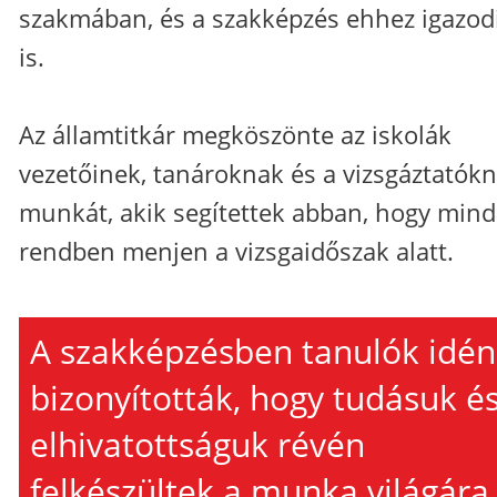
szakmában, és a szakképzés ehhez igazod
is.
Az államtitkár megköszönte az iskolák
vezetőinek, tanároknak és a vizsgáztatókn
munkát, akik segítettek abban, hogy min
rendben menjen a vizsgaidőszak alatt.
A szakképzésben tanulók idén 
bizonyították, hogy tudásuk é
elhivatottságuk révén
felkészültek a munka világára