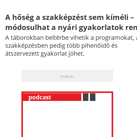
A hőség a szakképzést sem kíméli –
módosulhat a nyári gyakorlatok re
A táborokban beltérbe vihetik a programokat, 
szakképzésben pedig több pihenőidő és
átszervezett gyakorlat jöhet.
hirdetés
__
podcast
___________
.
__
.
__