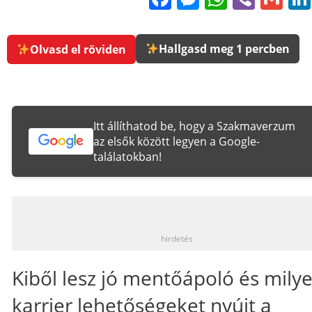
Hallgasd meg 1 percben
Olvasd el röviden
Itt állíthatod be, hogy a Szakmaverzum
az elsők között legyen a Google-
találatokban!
_
hirdetés
Kiből lesz jó mentőápoló és mily
karrier lehetőségeket nyújt a