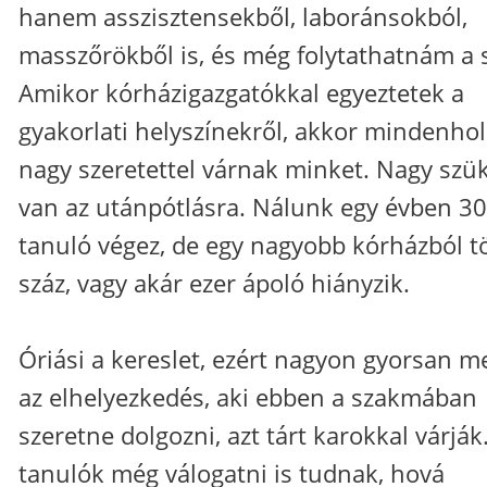
hanem asszisztensekből, laboránsokból,
masszőrökből is, és még folytathatnám a s
Amikor kórházigazgatókkal egyeztetek a
gyakorlati helyszínekről, akkor mindenhol
nagy szeretettel várnak minket. Nagy szü
van az utánpótlásra. Nálunk egy évben 3
tanuló végez, de egy nagyobb kórházból t
száz, vagy akár ezer ápoló hiányzik.
Óriási a kereslet, ezért nagyon gyorsan m
az elhelyezkedés, aki ebben a szakmában
szeretne dolgozni, azt tárt karokkal várják
tanulók még válogatni is tudnak, hová