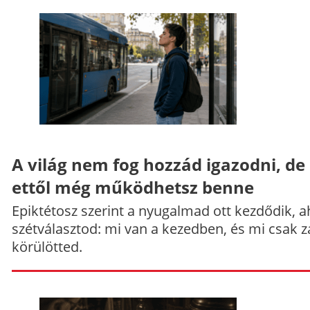
A világ nem fog hozzád igazodni, de
ettől még működhetsz benne
Epiktétosz szerint a nyugalmad ott kezdődik, a
szétválasztod: mi van a kezedben, és mi csak z
körülötted.