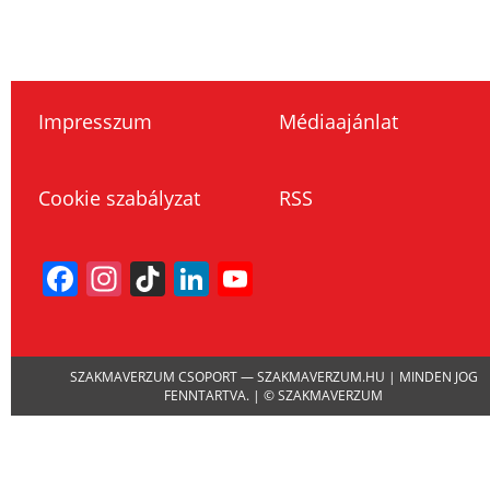
Impresszum
Médiaajánlat
Cookie szabályzat
RSS
Facebook
Instagram
TikTok
LinkedIn
YouTube
Channel
SZAKMAVERZUM CSOPORT — SZAKMAVERZUM.HU | MINDEN JOG
FENNTARTVA. | © SZAKMAVERZUM