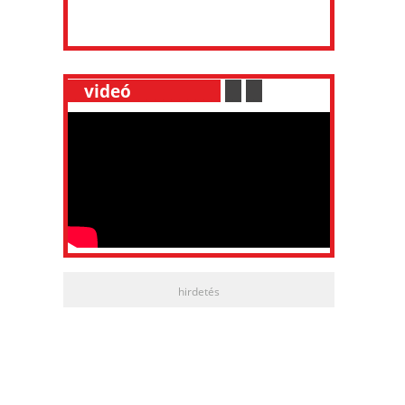
__
videó
___________
.
__
.
__
hirdetés