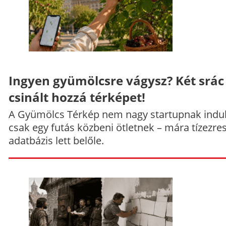
Ingyen gyümölcsre vágysz? Két srác
csinált hozzá térképet!
A Gyümölcs Térkép nem nagy startupnak indul
csak egy futás közbeni ötletnek – mára tízezre
adatbázis lett belőle.