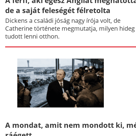
A férfi, aki egész Angliát meghatott
de a saját feleségét félretolta
Dickens a családi jóság nagy írója volt, de
Catherine története megmutatja, milyen hideg
tudott lenni otthon.
A mondat, amit nem mondott ki, mé
ráégett