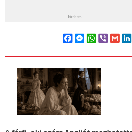
_
hirdetés
Facebook
Messenge
WhatsA
Viber
Gm