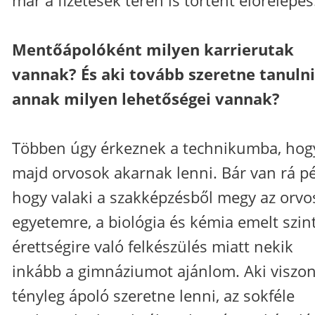
már a fizetések terén is történt előrelépés
Mentőápolóként milyen karrierutak
vannak? És aki tovább szeretne tanulni
annak milyen lehetőségei vannak?
Többen úgy érkeznek a technikumba, hog
majd orvosok akarnak lenni. Bár van rá pé
hogy valaki a szakképzésből megy az orvo
egyetemre, a biológia és kémia emelt szin
érettségire való felkészülés miatt nekik
inkább a gimnáziumot ajánlom. Aki viszon
tényleg ápoló szeretne lenni, az sokféle