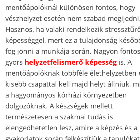
mentőápolóknál különösen fontos, hogy
vészhelyzet esetén nem szabad megijedni
Hasznos, ha valaki rendelkezik stressztűr
képességgel, mert ez a tulajdonság később
fog jönni a munkája során. Nagyon fontos
gyors
helyzetfelismerő képesség
is. A
mentőápolóknak többféle élethelyzetben 
kisebb csapattal kell majd helyt állniuk, m
a hagyományos kórházi környezetben
dolgozóknak. A készségek mellett
természetesen a szakmai tudás is
elengedhetetlen lesz, amire a képzés és a
gyakorlatok során felkészítjük a tanulókat