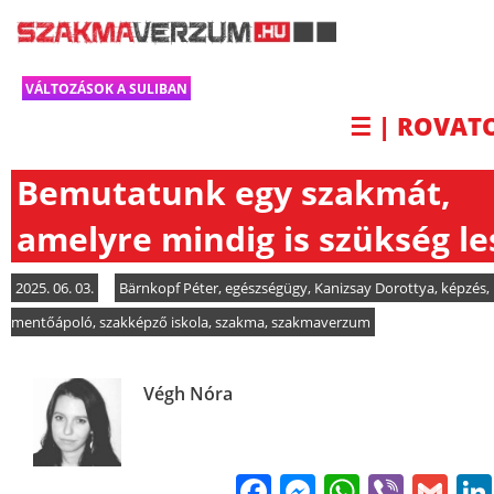
VÁLTOZÁSOK A SULIBAN
☰ | ROVAT
Bemutatunk egy szakmát,
amelyre mindig is szükség le
2025. 06. 03.
Bärnkopf Péter
,
egészségügy
,
Kanizsay Dorottya
,
képzés
,
mentőápoló
,
szakképző iskola
,
szakma
,
szakmaverzum
Végh Nóra
Facebook
Messenge
WhatsA
Viber
Gm