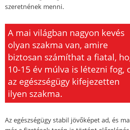
szeretnének menni.
A mai világban nagyon kevés
olyan szakma van, amire
biztosan számíthat a fiatal, h
10-15 év múlva is létezni fog, 
az egészségügy kifejezetten
ilyen szakma.
Az egészségügy stabil jövőképet ad, és ma