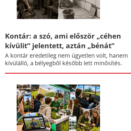
Kontár: a szó, ami először „céhen
kívülit” jelentett, aztán „bénát”
A kontár eredetileg nem ügyetlen volt, hanem
kívülálló, a bélyegből később lett minősítés.