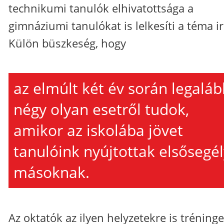
technikumi tanulók elhivatottsága a
gimnáziumi tanulókat is lelkesíti a téma ir
Külön büszkeség, hogy
az elmúlt két év során legaláb
négy olyan esetről tudok,
amikor az iskolába jövet
tanulóink nyújtottak elsősegél
másoknak.
Az oktatók az ilyen helyzetekre is tréninge