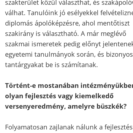
szakterület közül választhat, és szakápoló
válhat. Tanulóink jó esélyekkel felvételizn
diplomás ápolóképzésre, ahol mentőtiszt
szakirány is választható. A már meglévő
szakmai ismeretek pedig előnyt jelentene
egyetemi tanulmányok során, és bizonyos
tantárgyakat be is számítanak.
Történt-e mostanában intézményükbe
olyan fejlesztés vagy kiemelkedő
versenyeredmény, amelyre büszkék?
Folyamatosan zajlanak nálunk a fejlesztés