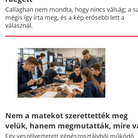
Callaghan nem mondta, hogy nincs válság; a sa
mégis így írta meg, és a kép erősebb lett a
válasznál.
Nem a matekot szerettették meg
velük, hanem megmutatták, mire v
Egy veszélyeztetett gépészosztályból működő