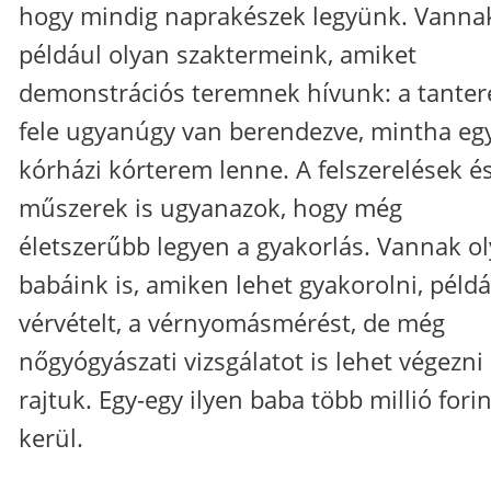
hogy mindig naprakészek legyünk. Vanna
például olyan szaktermeink, amiket
demonstrációs teremnek hívunk: a tante
fele ugyanúgy van berendezve, mintha eg
kórházi kórterem lenne. A felszerelések é
műszerek is ugyanazok, hogy még
életszerűbb legyen a gyakorlás. Vannak o
babáink is, amiken lehet gyakorolni, példá
vérvételt, a vérnyomásmérést, de még
nőgyógyászati vizsgálatot is lehet végezni
rajtuk. Egy-egy ilyen baba több millió fori
kerül.