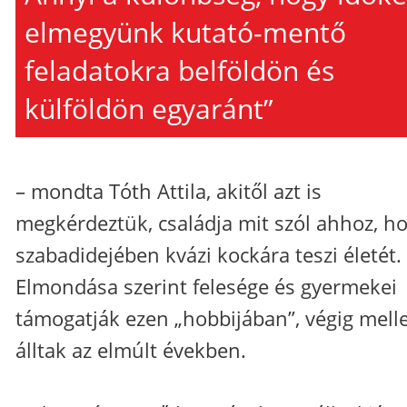
elmegyünk kutató-mentő
feladatokra belföldön és
külföldön egyaránt”
– mondta Tóth Attila, akitől azt is
megkérdeztük, családja mit szól ahhoz, h
szabadidejében kvázi kockára teszi életét.
Elmondása szerint felesége és gyermekei
támogatják ezen „hobbijában”, végig melle
álltak az elmúlt években.