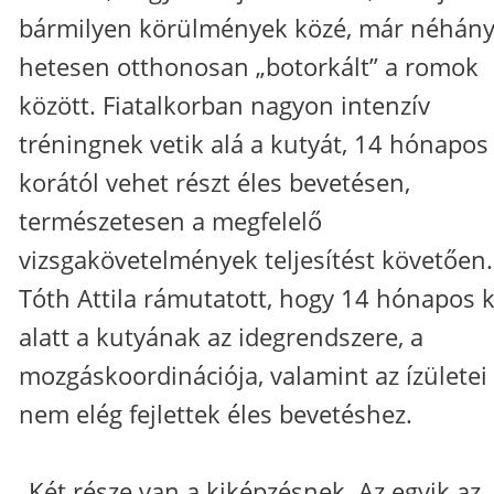
bármilyen körülmények közé, már néhán
hetesen otthonosan „botorkált” a romok
között. Fiatalkorban nagyon intenzív
tréningnek vetik alá a kutyát, 14 hónapos
korától vehet részt éles bevetésen,
természetesen a megfelelő
vizsgakövetelmények teljesítést követően.
Tóth Attila rámutatott, hogy 14 hónapos 
alatt a kutyának az idegrendszere, a
mozgáskoordinációja, valamint az ízületei
nem elég fejlettek éles bevetéshez.
„Két része van a kiképzésnek. Az egyik az