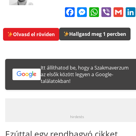
Facebook
Messenge
WhatsA
Viber
Gm
Hallgasd meg 1 percben
Olvasd el röviden
Itt állíthatod be, hogy a Szakmaverzum
az elsők között legyen a Google-
találatokban!
_
hirdetés
Ezúttal egy rendhagyó cikket