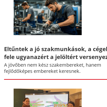
Eltűntek a jó szakmunkások, a cége
fele ugyanazért a jelöltért versenye
A jövőben nem kész szakembereket, hanem
fejlődőképes embereket keresnek.