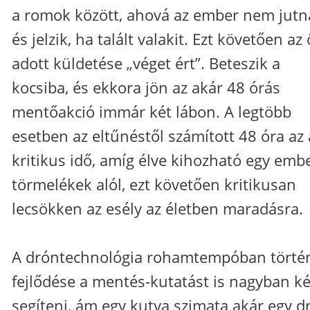
a romok között, ahová az ember nem jutna
és jelzik, ha talált valakit. Ezt követően az 
adott küldetése „véget ért”. Beteszik a
kocsiba, és ekkora jön az akár 48 órás
mentőakció immár két lábon. A legtöbb
esetben az eltűnéstől számított 48 óra az 
kritikus idő, amíg élve kihozható egy emb
törmelékek alól, ezt követően kritikusan
lecsökken az esély az életben maradásra.
A dróntechnológia rohamtempóban törté
fejlődése a mentés-kutatást is nagyban k
segíteni, ám egy kutya szimata akár egy d