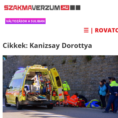
VÁLTOZÁSOK A SULIBAN
☰ | ROVAT
Cikkek:
Kanizsay Dorottya