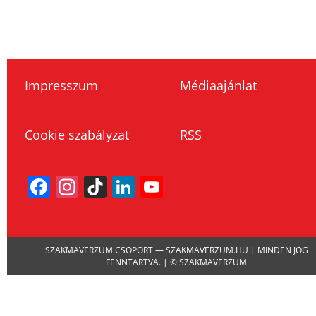
Impresszum
Médiaajánlat
Cookie szabályzat
RSS
Facebook
Instagram
TikTok
LinkedIn
YouTube
Channel
SZAKMAVERZUM CSOPORT — SZAKMAVERZUM.HU | MINDEN JOG
FENNTARTVA. | © SZAKMAVERZUM