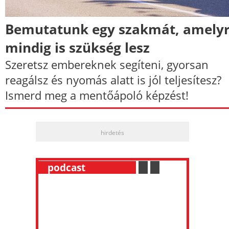
Bemutatunk egy szakmát, amely
mindig is szükség lesz
Szeretsz embereknek segíteni, gyorsan
reagálsz és nyomás alatt is jól teljesítesz?
Ismerd meg a mentőápoló képzést!
hirdetés
__
podcast
___________
.
__
.
__