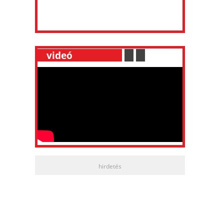
__
videó
___________
.
__
.
__
hirdetés