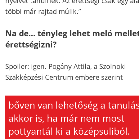
nyelvet tanulnék. Az érettségi csak egy ala
többi már rajtad múlik.”
Na de… tényleg lehet meló melle
érettségizni?
Spoiler: igen. Pogány Attila, a Szolnoki
Szakképzési Centrum embere szerint
bőven van lehetőség a tanulá
akkor is, ha már nem most
pottyantál ki a középsuliból.