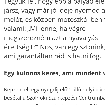
Tegyük fel, hogy épp a pályád ele
jársz, vagy már jó ideje nyomod 
melót, és közben motoszkál ben
valami: „Mi lenne, ha végre
megszerezném azt a nyavalyás
érettségit?” Nos, van egy sztorink
ami garantáltan rád is hatni fog.
Egy különös kérés, ami mindent v
Képzeld el: egy nyugdíj előtt álló helyi bác
besétál a Szolnoki Szakképzési Centrumba