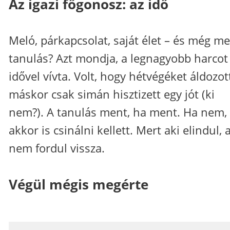
Az igazi főgonosz: az idő
Meló, párkapcsolat, saját élet – és még me
tanulás? Azt mondja, a legnagyobb harcot
idővel vívta. Volt, hogy hétvégéket áldozot
máskor csak simán hisztizett egy jót (ki
nem?). A tanulás ment, ha ment. Ha nem,
akkor is csinálni kellett. Mert aki elindul, 
nem fordul vissza.
Végül mégis megérte