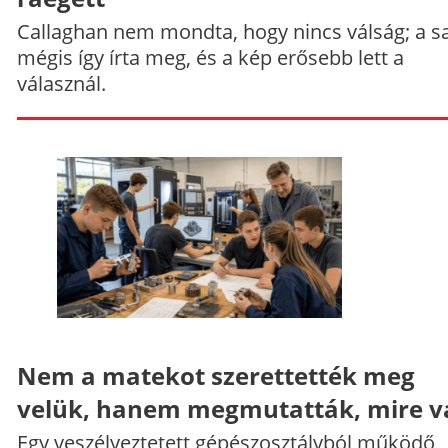
Callaghan nem mondta, hogy nincs válság; a sa
mégis így írta meg, és a kép erősebb lett a
válasznál.
Nem a matekot szerettették meg
velük, hanem megmutatták, mire v
Egy veszélyeztetett gépészosztályból működő