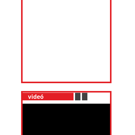
__
videó
___________
.
__
.
__