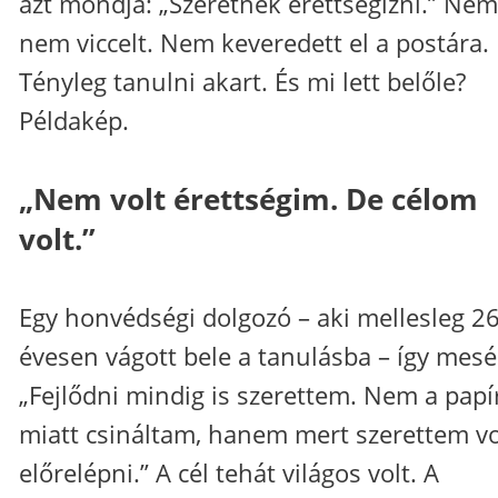
azt mondja: „Szeretnék érettségizni.” Nem
nem viccelt. Nem keveredett el a postára.
Tényleg tanulni akart. És mi lett belőle?
Példakép.
„Nem volt érettségim. De célom
volt.”
Egy honvédségi dolgozó – aki mellesleg 2
évesen vágott bele a tanulásba – így mesé
„Fejlődni mindig is szerettem. Nem a papí
miatt csináltam, hanem mert szerettem v
előrelépni.” A cél tehát világos volt. A