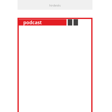
hirdetés
__
podcast
___________
.
__
.
__