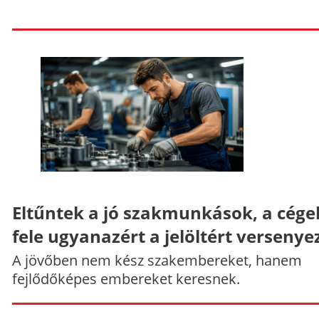
Eltűntek a jó szakmunkások, a cége
fele ugyanazért a jelöltért versenye
A jövőben nem kész szakembereket, hanem
fejlődőképes embereket keresnek.