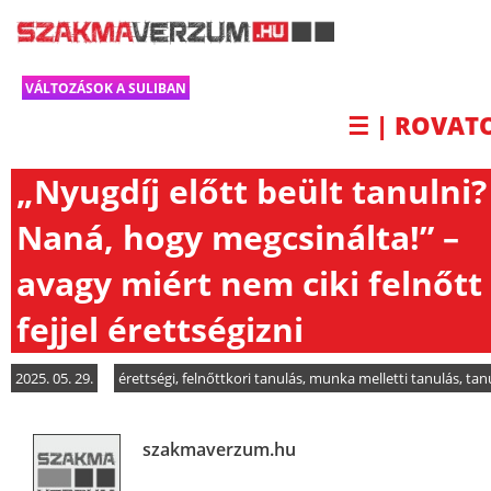
VÁLTOZÁSOK A SULIBAN
☰ | ROVAT
„Nyugdíj előtt beült tanulni?
Naná, hogy megcsinálta!” –
avagy miért nem ciki felnőtt
fejjel érettségizni
2025. 05. 29.
érettségi
,
felnőttkori tanulás
,
munka melletti tanulás
,
tan
szakmaverzum.hu