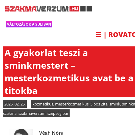
VÁLTOZÁSOK A SULIBAN
☰ | ROVAT
A gyakorlat teszi a
sminkmestert –
mesterkozmetikus avat be a
titokba
2025. 02. 25.
kozmetikus
,
mesterkozmetikus
,
Sipos Zita
,
smink
,
sminkm
szakma
,
szakmaverzum
,
szépségipar
Végh Nóra