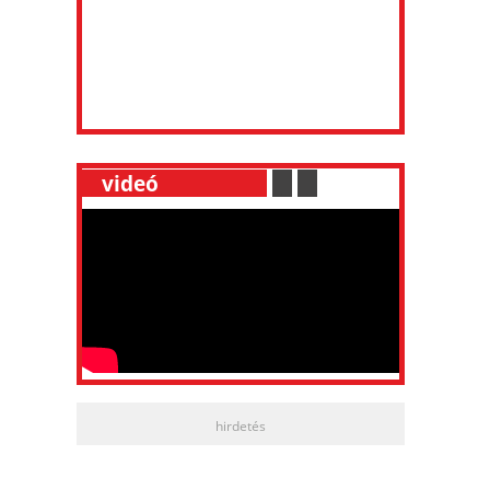
__
videó
___________
.
__
.
__
hirdetés