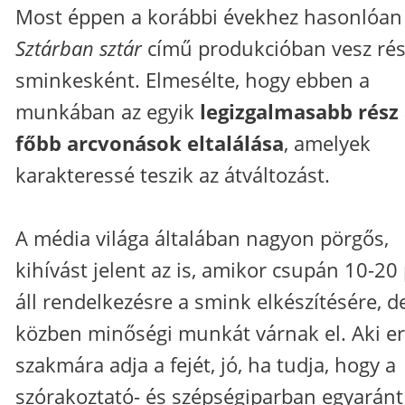
Most éppen a korábbi évekhez hasonlóan
Sztárban sztár
című produkcióban vesz rés
sminkesként. Elmesélte, hogy ebben a
munkában az egyik
legizgalmasabb rész
főbb arcvonások eltalálása
, amelyek
karakteressé teszik az átváltozást.
A média világa általában nagyon pörgős,
kihívást jelent az is, amikor csupán 10-20
áll rendelkezésre a smink elkészítésére, d
közben minőségi munkát várnak el. Aki er
szakmára adja a fejét, jó, ha tudja, hogy a
szórakoztató- és szépségiparban egyaránt