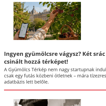
Ingyen gyümölcsre vágysz? Két srác
csinált hozzá térképet!
A Gyümölcs Térkép nem nagy startupnak indul
csak egy futás közbeni ötletnek – mára tízezre
adatbázis lett belőle.