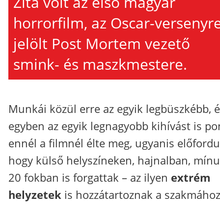
Zita volt az első magyar
horrorfilm, az Oscar-versenyr
jelölt Post Mortem vezető
smink- és maszkmestere.
Munkái közül erre az egyik legbüszkébb, 
egyben az egyik legnagyobb kihívást is po
ennél a filmnél élte meg, ugyanis előfordul
hogy külső helyszíneken, hajnalban, mínu
20 fokban is forgattak – az ilyen
extrém
helyzetek
is hozzátartoznak a szakmához