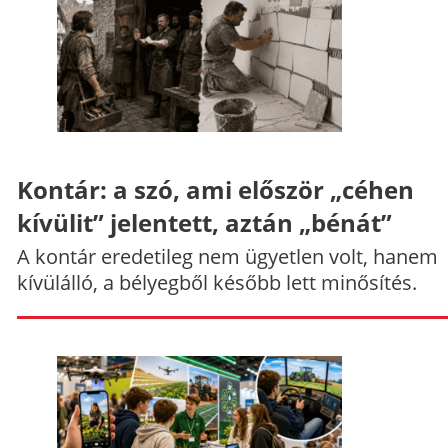
Kontár: a szó, ami először „céhen
kívülit” jelentett, aztán „bénát”
A kontár eredetileg nem ügyetlen volt, hanem
kívülálló, a bélyegből később lett minősítés.