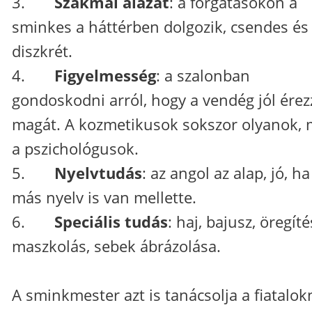
3.
Szakmai alázat
: a forgatásokon a
sminkes a háttérben dolgozik, csendes és
diszkrét.
4.
Figyelmesség
: a szalonban
gondoskodni arról, hogy a vendég jól érez
magát. A kozmetikusok sokszor olyanok, 
a pszichológusok.
5.
Nyelvtudás
: az angol az alap, jó, ha
más nyelv is van mellette.
6.
Speciális tudás
: haj, bajusz, öregíté
maszkolás, sebek ábrázolása.
A sminkmester azt is tanácsolja a fiatalok