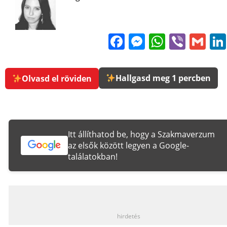
Facebook
Messenge
WhatsA
Viber
Gm
Hallgasd meg 1 percben
Olvasd el röviden
Itt állíthatod be, hogy a Szakmaverzum
az elsők között legyen a Google-
találatokban!
_
hirdetés