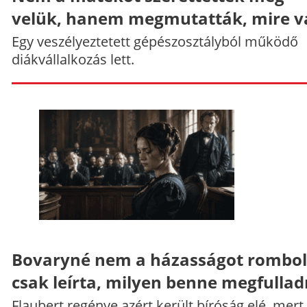
velük, hanem megmutatták, mire v
Egy veszélyeztetett gépészosztályból működő
diákvállalkozás lett.
Bovaryné nem a házasságot rombol
csak leírta, milyen benne megfullad
Flaubert regénye azért került bíróság elé, mert