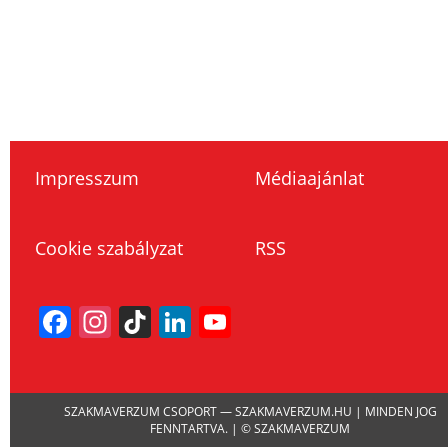
Impresszum
Médiaajánlat
Cookie szabályzat
RSS
Facebook
Instagram
TikTok
LinkedIn
YouTube
Channel
SZAKMAVERZUM CSOPORT — SZAKMAVERZUM.HU | MINDEN JOG
FENNTARTVA. | © SZAKMAVERZUM