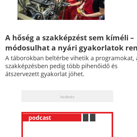
A hőség a szakképzést sem kíméli –
módosulhat a nyári gyakorlatok re
A táborokban beltérbe vihetik a programokat, 
szakképzésben pedig több pihenőidő és
átszervezett gyakorlat jöhet.
hirdetés
__
podcast
___________
.
__
.
__