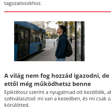
tagozatosokhoz.
A világ nem fog hozzád igazodni, de
ettől még működhetsz benne
Epiktétosz szerint a nyugalmad ott kezdődik, a
szétválasztod: mi van a kezedben, és mi csak z
körülötted.