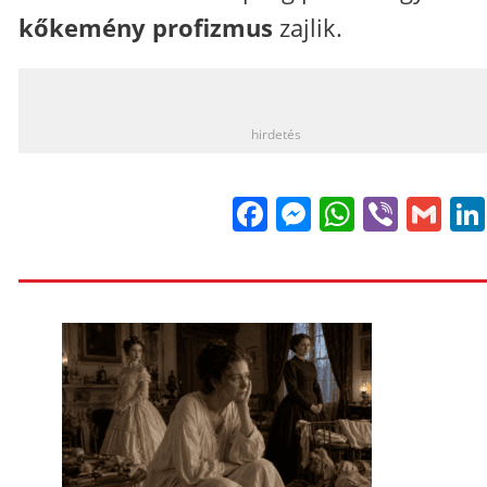
kőkemény profizmus
zajlik.
_
hirdetés
Facebook
Messenge
WhatsA
Viber
Gm