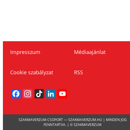
Impresszum
Médiaajánlat
Cookie szabályzat
RSS
Facebook
Instagram
TikTok
LinkedIn
YouTube
Channel
SZAKMAVERZUM CSOPORT — SZAKMAVERZUM.HU | MINDEN JOG
FENNTARTVA. | © SZAKMAVERZUM