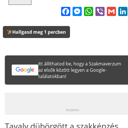
Facebook
Messenge
WhatsA
Viber
Gm
Hallgasd meg 1 percben
Itt állíthatod be, hogy a Szakmaverzum
az elsők között legyen a Google-
találatokban!
_
hirdetés
Tavaly dübörgött a szakképzés