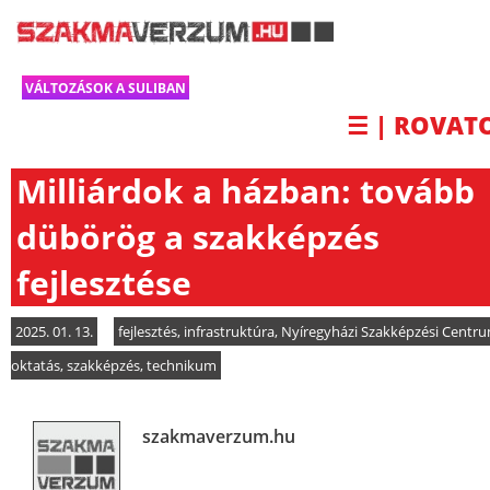
VÁLTOZÁSOK A SULIBAN
☰ | ROVAT
Milliárdok a házban: tovább
dübörög a szakképzés
fejlesztése
2025. 01. 13.
fejlesztés
,
infrastruktúra
,
Nyíregyházi Szakképzési Centr
oktatás
,
szakképzés
,
technikum
szakmaverzum.hu