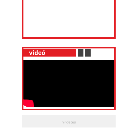
__
videó
___________
.
__
.
__
hirdetés