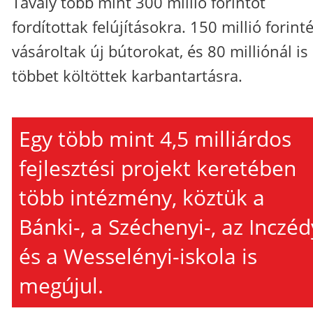
Tavaly több mint 300 millió forintot
fordítottak felújításokra. 150 millió forinté
vásároltak új bútorokat, és 80 milliónál is
többet költöttek karbantartásra.
Egy több mint 4,5 milliárdos
fejlesztési projekt keretében
több intézmény, köztük a
Bánki-, a Széchenyi-, az Inczéd
és a Wesselényi-iskola is
megújul.