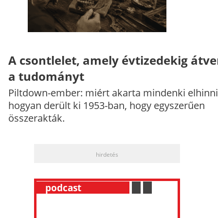
A csontlelet, amely évtizedekig átve
a tudományt
Piltdown-ember: miért akarta mindenki elhinni
hogyan derült ki 1953-ban, hogy egyszerűen
összerakták.
hirdetés
__
podcast
___________
.
__
.
__