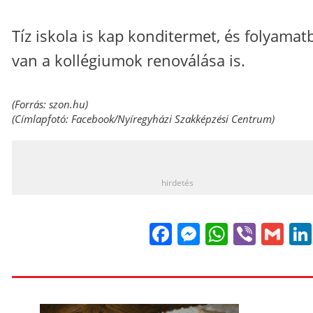
Tíz iskola is kap konditermet, és folyamat
van a kollégiumok renoválása is.
(Forrás:
szon.hu
)
(Címlapfotó: Facebook/Nyíregyházi Szakképzési Centrum)
_
hirdetés
Facebook
Messenge
WhatsA
Viber
Gm