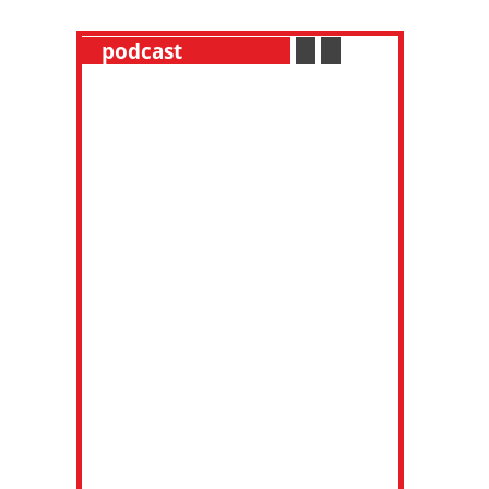
__
podcast
___________
.
__
.
__