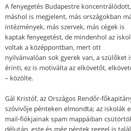
A fenyegetés Budapestre koncentrálódott,
máshol is megjelent, más országokban m
intézmények, más szervek, más cégek is
kaptak fenyegetést, de mindenhol az isko
voltak a középpontban, mert ott
nyilvánvalóan sok gyerek van, a szülőket i
érinti, ez is motiválta az elkövetőt, elköve
– közölte.
Gál Kristóf, az Országos Rendőr-főkapitán
szóvivője pénteken elmondta; az iskolák e
mail-fiókjainak spam mappáiban csütörtö
délután, este és még péntek reggel is talá