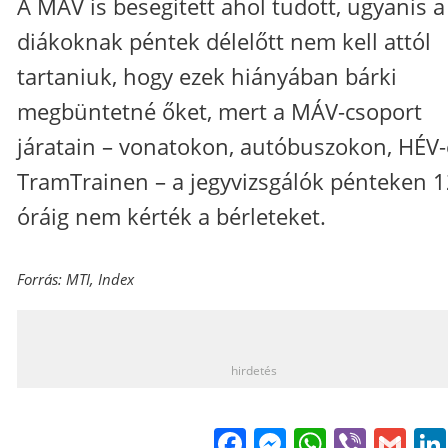
A MÁV is besegített ahol tudott, ugyanis a
diákoknak péntek délelőtt nem kell attól
tartaniuk, hogy ezek hiányában bárki
megbüntetné őket, mert a MÁV-csoport
járatain – vonatokon, autóbuszokon, HÉV-
TramTrainen – a jegyvizsgálók pénteken 
óráig nem kérték a bérleteket.
Forrás: MTI, Index
_
hirdetés
Facebook
Messenge
WhatsA
Viber
Gm