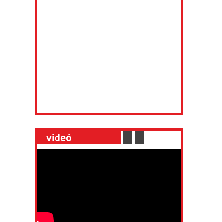
__
videó
___________
.
__
.
__