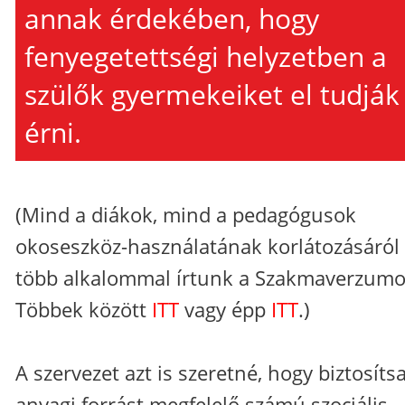
annak érdekében, hogy
fenyegetettségi helyzetben a
szülők gyermekeiket el tudják
érni.
(Mind a diákok, mind a pedagógusok
okoseszköz-használatának korlátozásáról 
több alkalommal írtunk a Szakmaverzumo
Többek között
ITT
vagy épp
ITT
.)
A szervezet azt is szeretné, hogy biztosíts
anyagi forrást megfelelő számú szociális