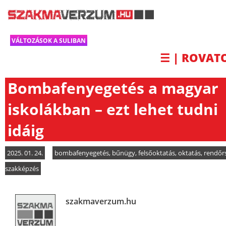
VÁLTOZÁSOK A SULIBAN
☰ | ROVAT
Bombafenyegetés a magyar
iskolákban – ezt lehet tudni
idáig
2025. 01. 24.
bombafenyegetés
,
bűnügy
,
felsőoktatás
,
oktatás
,
rendőr
szakképzés
szakmaverzum.hu