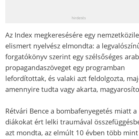
_
hirdetés
Az Index megkeresésére egy nemzetközile
elismert nyelvész elmondta: a legvalószí
forgatókönyv szerint egy szélsőséges arab
propagandaszöveget egy programban
lefordítottak, és valaki azt feldolgozta, ma
amennyire tudta vagy akarta, magyarosíto
Rétvári Bence a bombafenyegetés miatt a
diákokat ért lelki traumával összefüggésb
azt mondta, az elmúlt 10 évben több mint