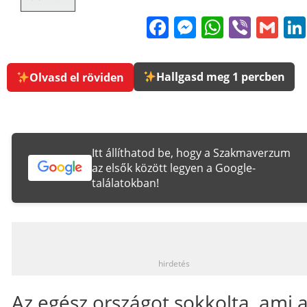
Facebook
Messenge
WhatsA
Viber
Gm
Hallgasd meg 1 percben
Olvasd el röviden
Itt állíthatod be, hogy a Szakmaverzum
az elsők között legyen a Google-
találatokban!
_
hirdetés
Az egész országot sokkolta, ami 