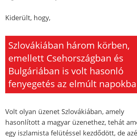
Kiderült, hogy,
Szlovákiában három körben,
emellett Csehországban és
Bulgáriában is volt hasonló
fenyegetés az elmúlt napokba
Volt olyan üzenet Szlovákiában, amely
hasonlított a magyar üzenethez, tehát am
egy iszlamista felütéssel kezdődött, de azé