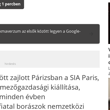
 1 percben
zakmaverzum az elsők között legyen a Google-
_
hirdetés
L
á
tt zajlott Párizsban a SIA Paris,
 mezőgazdasági kiállítása,
 minden évben
fiatal borászok nemzetközi