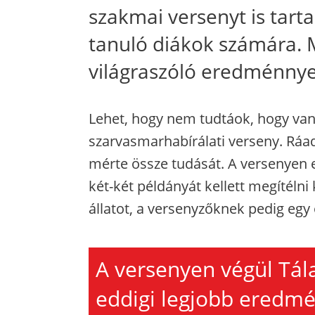
szakmai versenyt is tar
tanuló diákok számára. M
világraszóló eredménnye
Lehet, hogy nem tudtáok, hogy van i
szarvasmarhabírálati verseny. Ráa
mérte össze tudását. A versenyen eg
két-két példányát kellett megítélni
állatot, a versenyzőknek pedig egy 
A versenyen végül Tál
eddigi legjobb eredmén