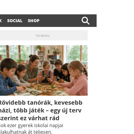
K
SOCIAL
SHOP
hirdetés
Rövidebb tanórák, kevesebb
házi, több játék – egy új terv
dIn
ail
szerint ez várhat rád
ok ezer gyerek iskolai napjai
lakulhatnak át teljesen.