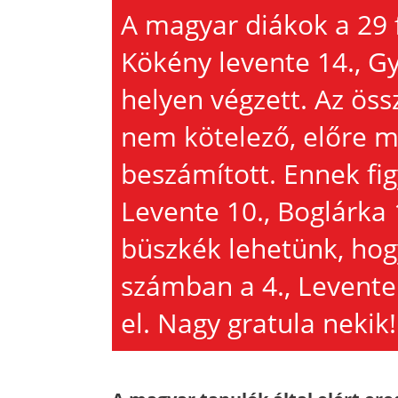
A magyar diákok a 29 
Kökény levente 14., Gy
helyen végzett. Az ös
nem kötelező, előre m
beszámított. Ennek fi
Levente 10., Boglárka 
büszkék lehetünk, hogy
számban a 4., Levente 
el. Nagy gratula nekik!