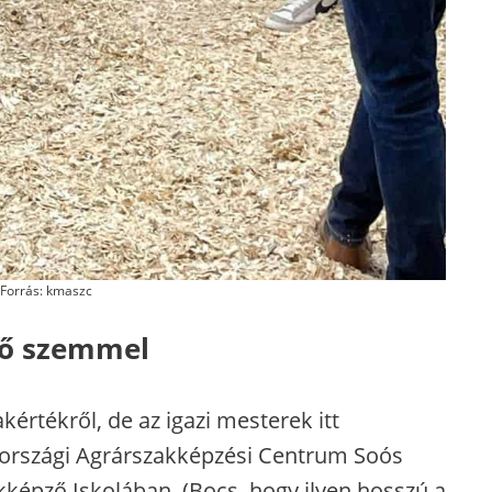
Forrás: kmaszc
ső szemmel
kértékről, de az igazi mesterek itt
országi Agrárszakképzési Centrum Soós
képző Iskolában. (Bocs, hogy ilyen hosszú a