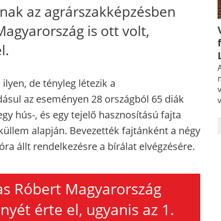
tanak az agrárszakképzésben
agyarország is ott volt,
l.
A
lyen, de tényleg létezik a
dásul az eseményen 28 országból 65 diák
y hús-, és egy tejelő hasznosítású fajta
 küllem alapján. Bevezették fajtánként a négy
óra állt rendelkezésre a bírálat elvégzésére.
as Róbert Magyarország
yét érte el, ugyanis az 1.