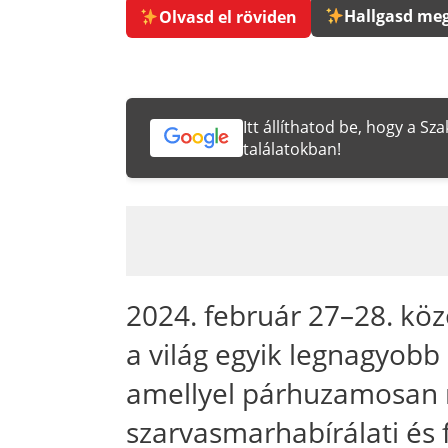
Hallgasd meg
Olvasd el röviden
Itt állíthatod be, hogy a S
találatokban!
2024. február 27–28. közö
a világ egyik legnagyobb
amellyel párhuzamosan
szarvasmarhabírálati és 