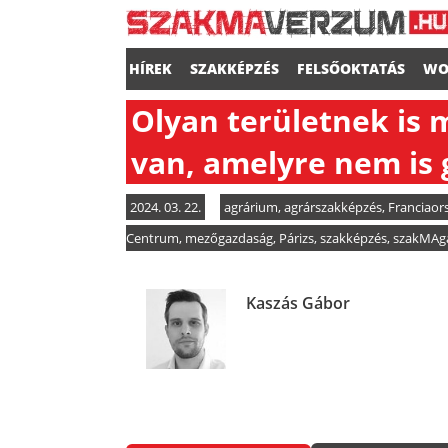
HÍREK
SZAKKÉPZÉS
FELSŐOKTATÁS
WO
Olyan területnek is
van, amelyre nem is
2024. 03. 22.
agrárium
,
agrárszakképzés
,
Franciaor
Centrum
,
mezőgazdaság
,
Párizs
,
szakképzés
,
szakMAg
Kaszás Gábor