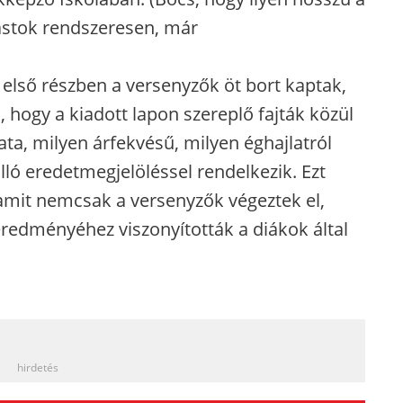
vastok rendszeresen, már
 első részben a versenyzők öt bort kaptak,
, hogy a kiadott lapon szereplő fajták közül
ta, milyen árfekvésű, milyen éghajlatról
lló eredetmegjelöléssel rendelkezik. Ezt
, amit nemcsak a versenyzők végeztek el,
eredményéhez viszonyították a diákok által
_
hirdetés