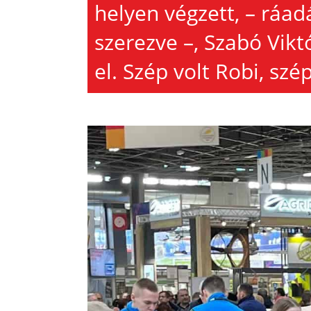
helyen végzett, – ráad
szerezve –, Szabó Viktó
el. Szép volt Robi, szép