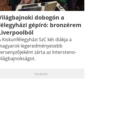
Világbajnoki dobogón a
félegyházi gépíró: bronzérem
Liverpoolból
 Kiskunfélegyházi SzC két diákja a
magyarok legeredményesebb
versenyzőjeként zárta az Intersteno-
világbajnokságot.
hirdetés