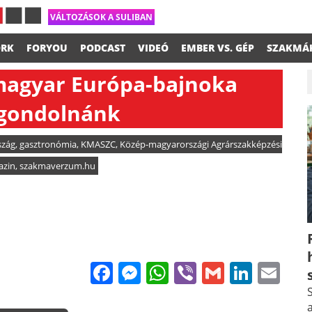
VÁLTOZÁSOK A SULIBAN
RK
FORYOU
PODCAST
VIDEÓ
EMBER VS. GÉP
SZAKMÁ
 magyar Európa-bajnoka
 gondolnánk
szág
,
gasztronómia
,
KMASZC
,
Közép-magyarországi Agrárszakképzési
azin
,
szakmaverzum.hu
Facebook
Messenger
WhatsApp
Viber
Gmail
Linke
Em
S
a