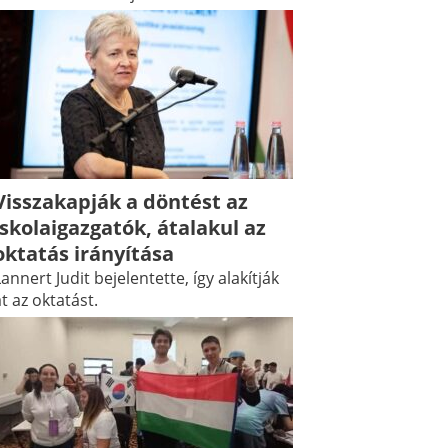
Visszakapják a döntést az
iskolaigazgatók, átalakul az
oktatás irányítása
annert Judit bejelentette, így alakítják
t az oktatást.