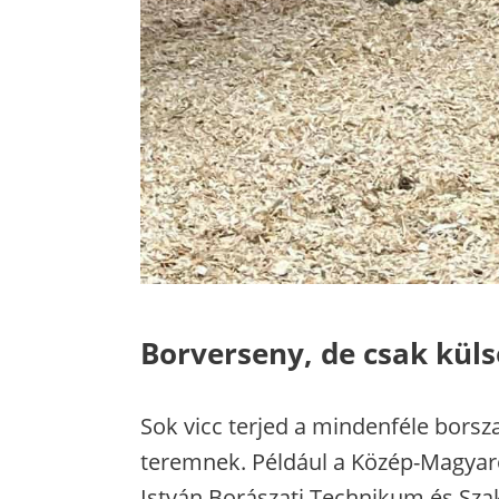
Borverseny, de csak kül
Sok vicc terjed a mindenféle borsza
teremnek. Például a Közép-Magyar
István Borászati Technikum és Szak