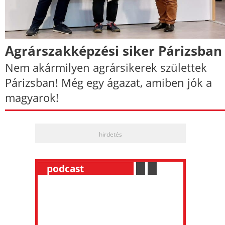
Agrárszakképzési siker Párizsban
Nem akármilyen agrársikerek születtek
Párizsban! Még egy ágazat, amiben jók a
magyarok!
hirdetés
__
podcast
___________
.
__
.
__