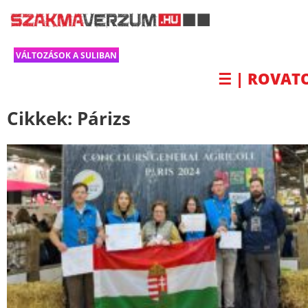
VÁLTOZÁSOK A SULIBAN
☰ | ROVAT
Cikkek:
Párizs