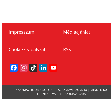
Impresszum
Médiaajánlat
Cookie szabályzat
RSS
Facebook
Instagram
TikTok
LinkedIn
YouTube
Channel
SZAKMAVERZUM CSOPORT — SZAKMAVERZUM.HU | MINDEN JOG
FENNTARTVA. | © SZAKMAVERZUM