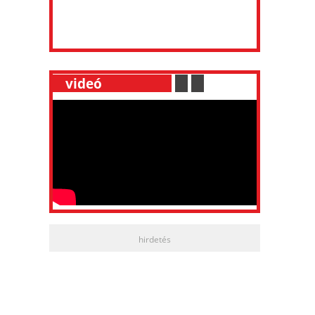
__
videó
___________
.
__
.
__
hirdetés