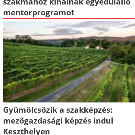
szakmához kínálnak egyedülálló
mentorprogramot
Gyümölcsözik a szakképzés:
mezőgazdasági képzés indul
Keszthelyen