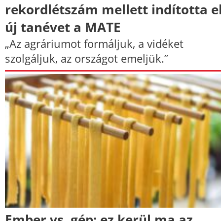
rekordlétszám mellett indította e
új tanévet a MATE
„Az agráriumot formáljuk, a vidéket
szolgáljuk, az országot emeljük.”
Ember vs. gép: ez kerül ma az