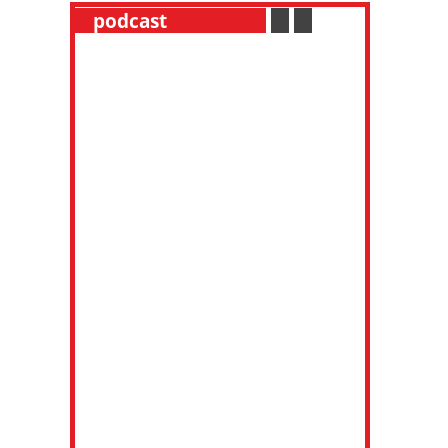
__
podcast
___________
.
__
.
__