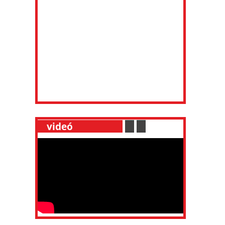
__
videó
___________
.
__
.
__