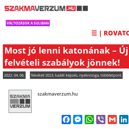
VÁLTOZÁSOK A SULIBAN
☰ | ROVAT
Most jó lenni katonának – Új
felvételi szabályok jönnek!
2022. 04. 06.
felvételi 2023
,
kadét képzés
,
nyelvvizsga
,
többletpont
szakmaverzum.hu
Facebook
Messenge
WhatsA
Viber
Gm