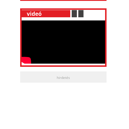
__
videó
___________
.
__
.
__
hirdetés