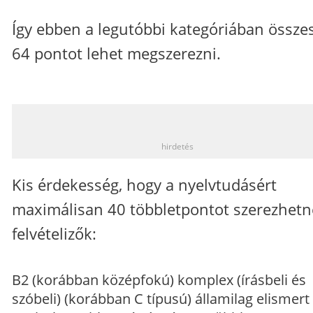
Így ebben a legutóbbi kategóriában össze
64 pontot lehet megszerezni.
_
hirdetés
Kis érdekesség, hogy a nyelvtudásért
maximálisan 40 többletpontot szerezhetn
felvételizők:
B2 (korábban középfokú) komplex (írásbeli és
szóbeli) (korábban C típusú) államilag elismert