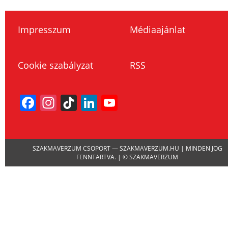
Impresszum
Médiaajánlat
Cookie szabályzat
RSS
Facebook
Instagram
TikTok
LinkedIn
YouTube
Channel
SZAKMAVERZUM CSOPORT — SZAKMAVERZUM.HU | MINDEN JOG
FENNTARTVA. | © SZAKMAVERZUM