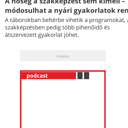
A hőség a szakképzést sem kíméli –
módosulhat a nyári gyakorlatok re
A táborokban beltérbe vihetik a programokat, 
szakképzésben pedig több pihenőidő és
átszervezett gyakorlat jöhet.
hirdetés
__
podcast
___________
.
__
.
__