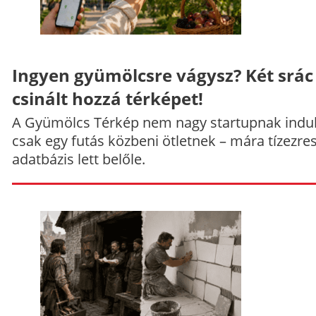
Ingyen gyümölcsre vágysz? Két srác
csinált hozzá térképet!
A Gyümölcs Térkép nem nagy startupnak indul
csak egy futás közbeni ötletnek – mára tízezre
adatbázis lett belőle.