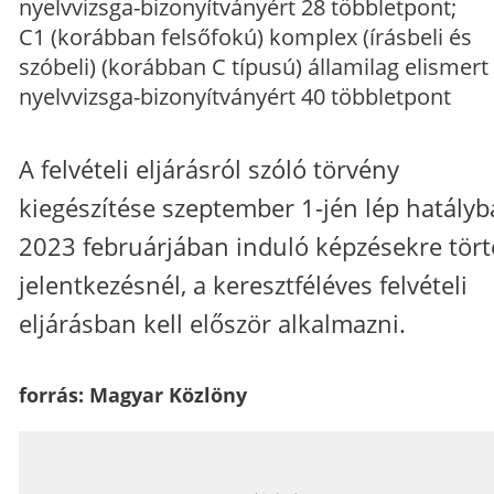
nyelvvizsga-bizonyítványért 28 többletpont;
C1 (korábban felsőfokú) komplex (írásbeli és
szóbeli) (korábban C típusú) államilag elismert
nyelvvizsga-bizonyítványért 40 többletpont
A felvételi eljárásról szóló törvény
kiegészítése szeptember 1-jén lép hatályb
2023 februárjában induló képzésekre tör
jelentkezésnél, a keresztféléves felvételi
eljárásban kell először alkalmazni.
forrás: Magyar Közlöny
_