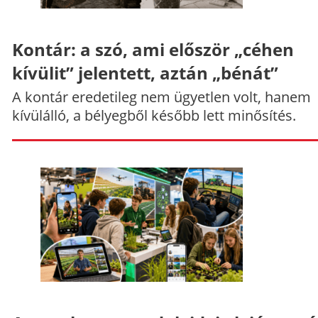
Kontár: a szó, ami először „céhen
kívülit” jelentett, aztán „bénát”
A kontár eredetileg nem ügyetlen volt, hanem
kívülálló, a bélyegből később lett minősítés.