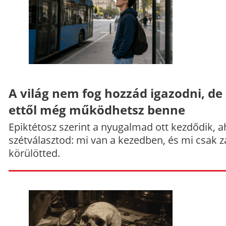
A világ nem fog hozzád igazodni, de
ettől még működhetsz benne
Epiktétosz szerint a nyugalmad ott kezdődik, a
szétválasztod: mi van a kezedben, és mi csak z
körülötted.