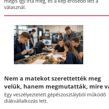
mégis így írta meg, és a kép erősebb lett a
válasznál.
Nem a matekot szerettették meg
velük, hanem megmutatták, mire v
Egy veszélyeztetett gépészosztályból működő
diákvállalkozás lett.