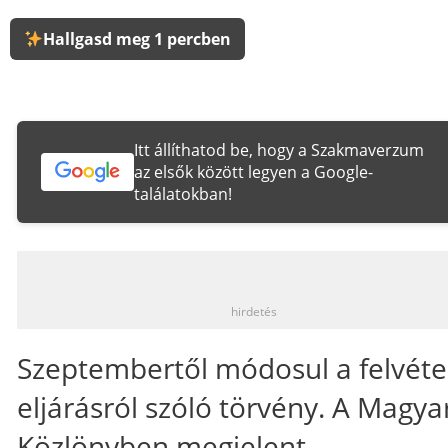
Hallgasd meg 1 percben
Itt állíthatod be, hogy a Szakmaverzum
az elsők között legyen a Google-
találatokban!
_
hirdetés
Szeptembertől módosul a felvétel
eljárásról szóló törvény. A Magya
Közlönyben megjelent