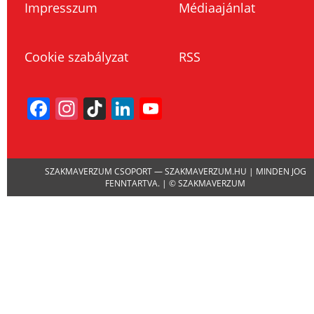
Impresszum
Médiaajánlat
Cookie szabályzat
RSS
Facebook
Instagram
TikTok
LinkedIn
YouTube
Channel
SZAKMAVERZUM CSOPORT — SZAKMAVERZUM.HU | MINDEN JOG
FENNTARTVA. | © SZAKMAVERZUM