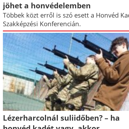
jöhet a honvédelemben
Többek közt erről is szó esett a Honvéd Ka
Szakképzési Konferencián.
Lézerharcolnál suliidőben? – ha
honvéd kadét vagy, akkor