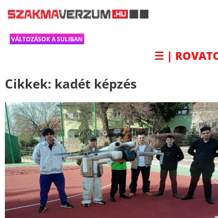
VÁLTOZÁSOK A SULIBAN
☰ | ROVAT
Cikkek:
kadét képzés