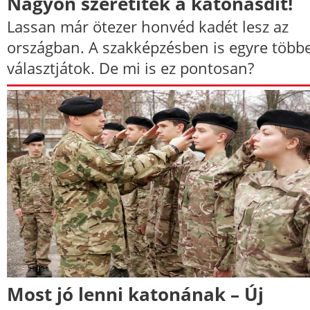
Nagyon szeretitek a katonásdit!
Lassan már ötezer honvéd kadét lesz az
országban. A szakképzésben is egyre több
választjátok. De mi is ez pontosan?
Most jó lenni katonának – Új