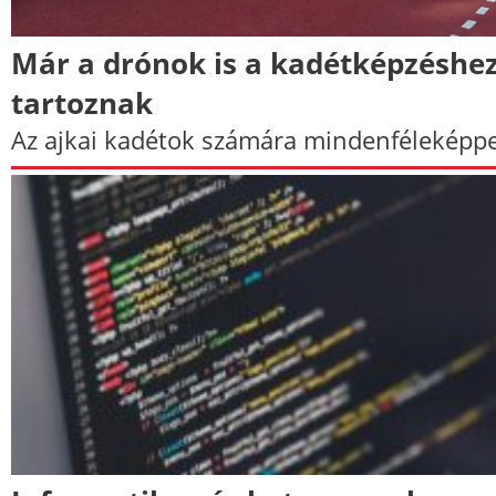
Már a drónok is a kadétképzéshe
tartoznak
Az ajkai kadétok számára mindenféleképp