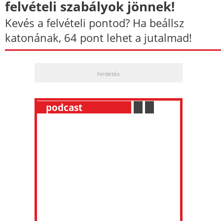
felvételi szabályok jönnek!
Kevés a felvételi pontod? Ha beállsz
katonának, 64 pont lehet a jutalmad!
hirdetés
__
podcast
___________
.
__
.
__