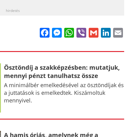
hirdetés
Facebook
Messenger
WhatsApp
Viber
Gmail
Linke
Em
Ösztöndíj a szakképzésben: mutatjuk,
mennyi pénzt tanulhatsz össze
A minimálbér emelkedésével az ösztöndíjak és
a juttatások is emelkedtek. Kiszámoltuk
mennyivel.
A hamis óriás, amelynek még a