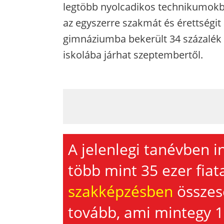
legtöbb nyolcadikos technikumokba
az egyszerre szakmát és érettségit
gimnáziumba bekerült 34 százalék 
iskolába járhat szeptembertől.
A jelenlegi tanévben i
több mint 35 ezer fiat
szakképzésben
összes
tovább, ami mintegy 1