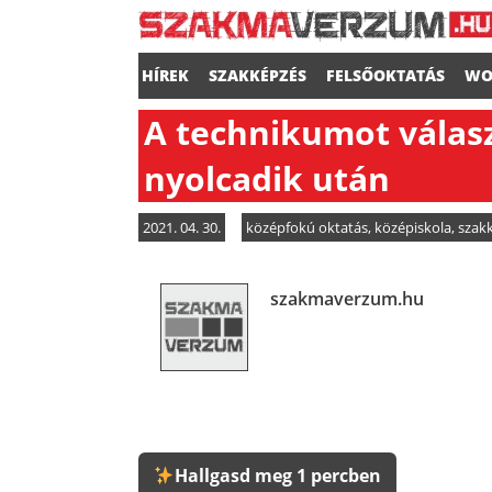
HÍREK
SZAKKÉPZÉS
FELSŐOKTATÁS
WO
A technikumot válas
nyolcadik után
2021. 04. 30.
középfokú oktatás
,
középiskola
,
szak
szakmaverzum.hu
Hallgasd meg 1 percben