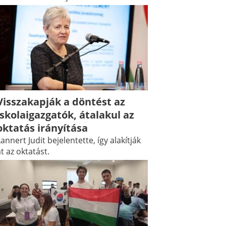
Visszakapják a döntést az
iskolaigazgatók, átalakul az
oktatás irányítása
annert Judit bejelentette, így alakítják
t az oktatást.