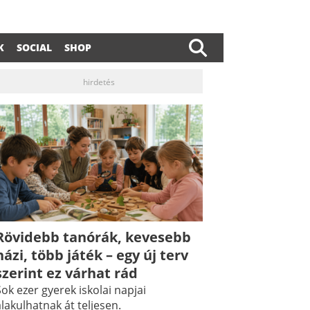
K
SOCIAL
SHOP
hirdetés
Rövidebb tanórák, kevesebb
dIn
ail
házi, több játék – egy új terv
szerint ez várhat rád
ok ezer gyerek iskolai napjai
lakulhatnak át teljesen.