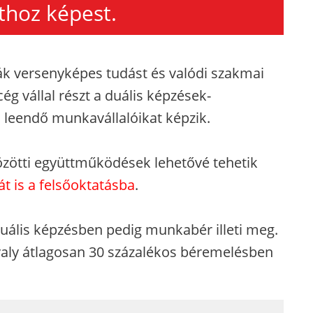
athoz képest.
k versenyképes tudást és valódi szakmai
ég vállal részt a duális képzések-
 leendő munkavállalóikat képzik.
zötti együttműködések lehetővé tehetik
t is a felsőoktatásba
.
 duális képzésben pedig munkabér illeti meg.
aly átlagosan 30 százalékos béremelésben
_