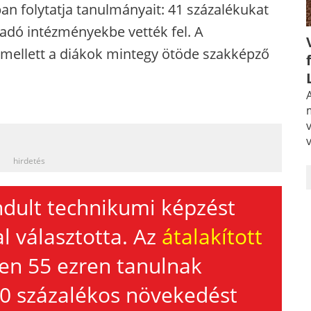
n folytatja tanulmányait: 41 százalékukat
 adó intézményekbe vették fel. A
mellett a diákok mintegy ötöde szakképző
A
_
hirdetés
ndult technikumi képzést
al választotta. Az
átalakított
en 55 ezren tanulnak
0 százalékos növekedést