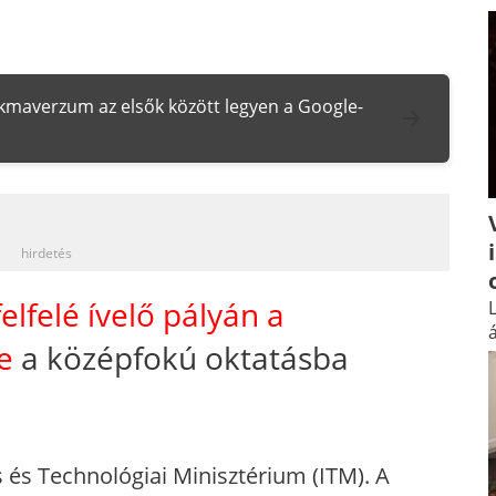
zakmaverzum az elsők között legyen a Google-
_
hirdetés
lfelé ívelő pályán a
L
á
e
a középfokú oktatásba
 és Technológiai Minisztérium (ITM). A