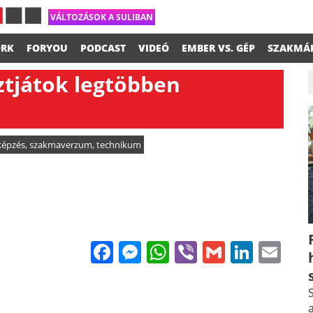
VÁLTOZÁSOK A SULIBAN
RK
FORYOU
PODCAST
VIDEÓ
EMBER VS. GÉP
SZAKMÁ
ztjátok legtöbben
képzés
,
szakmaverzum
,
technikum
Facebook
Messenger
WhatsApp
Viber
Gmail
Linke
Em
S
a