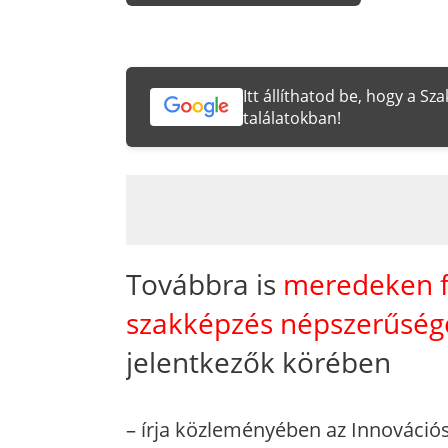
Itt állíthatod be, hogy a S
találatokban!
Továbbra is
meredeken fe
szakképzés népszerűség
jelentkezők körében
– írja közleményében az Innovációs