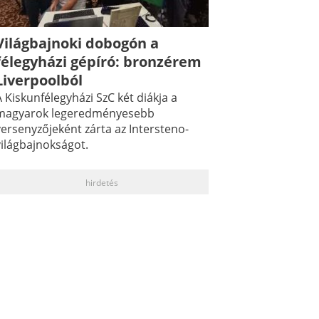
Világbajnoki dobogón a
félegyházi gépíró: bronzérem
Liverpoolból
 Kiskunfélegyházi SzC két diákja a
magyarok legeredményesebb
versenyzőjeként zárta az Intersteno-
világbajnokságot.
hirdetés