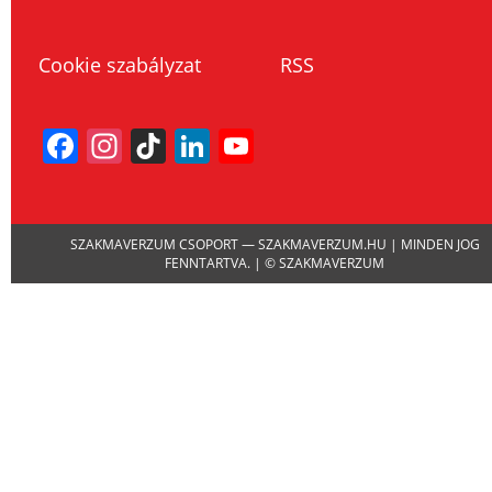
Cookie szabályzat
RSS
Facebook
Instagram
TikTok
LinkedIn
YouTube
Channel
SZAKMAVERZUM CSOPORT — SZAKMAVERZUM.HU | MINDEN JOG
FENNTARTVA. | © SZAKMAVERZUM