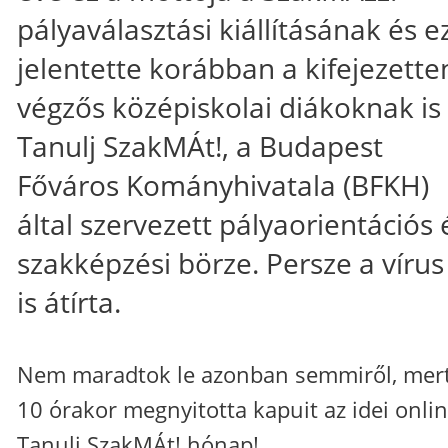
pályaválasztási kiállításának és e
jelentette korábban a kifejezette
végzős középiskolai diákoknak is
Tanulj SzakMÁt!, a Budapest
Főváros Kományhivatala (BFKH)
által szervezett pályaorientációs 
szakképzési börze. Persze a vírus
is átírta.
Nem maradtok le azonban semmiről, mer
10 órakor megnyitotta kapuit az idei onli
Tanulj SzakMÁt! hónap!