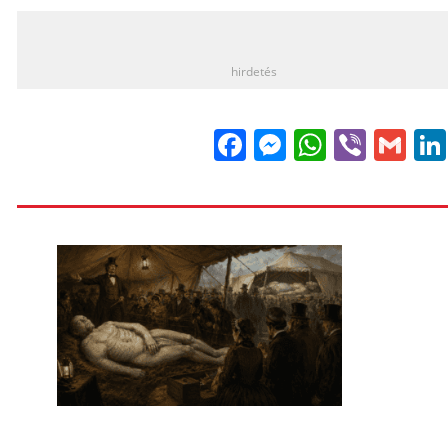
_
hirdetés
Facebook
Messenge
WhatsA
Viber
Gm