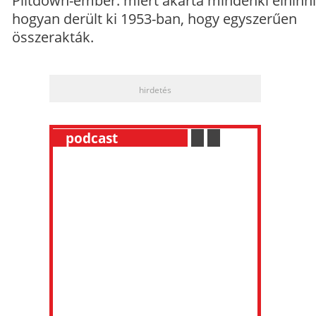
Piltdown-ember: miért akarta mindenki elhinni
hogyan derült ki 1953-ban, hogy egyszerűen
összerakták.
hirdetés
__
podcast
___________
.
__
.
__