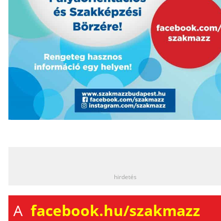
_
hirdetés
A
facebook.hu/szakmazz