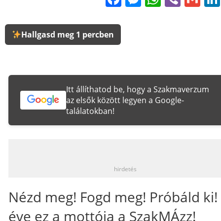
Hallgasd meg 1 percben
Itt állíthatod be, hogy a Szakmaverzum
az elsők között legyen a Google-
találatokban!
_
hirdetés
Nézd meg! Fogd meg! Próbáld ki!
éve ez a mottója a SzakMÁzz!