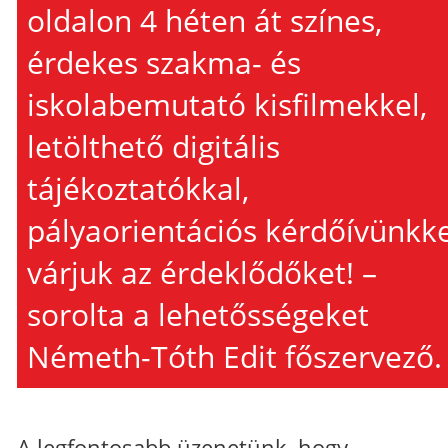
oldalon 4 héten át színes,
érdekes szakma- és
iskolabemutató kisfilmekkel,
letölthető digitális
tájékoztatókkal,
pályaorientációs kérdőívünkke
várjuk az érdeklődőket! –
sorolta a lehetősségeket
Németh-Tóth Edit főszervező.
A legfontosabb üzenetünk, hogy