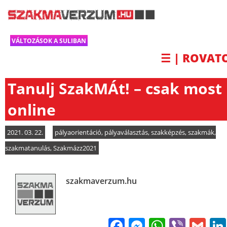
VÁLTOZÁSOK A SULIBAN
☰ | ROVAT
Tanulj SzakMÁt! – csak most
online
2021. 03. 22.
pályaorientáció
,
pályaválasztás
,
szakképzés
,
szakmák
,
szakmatanulás
,
Szakmázz2021
szakmaverzum.hu
Facebook
Messenge
WhatsA
Viber
Gm