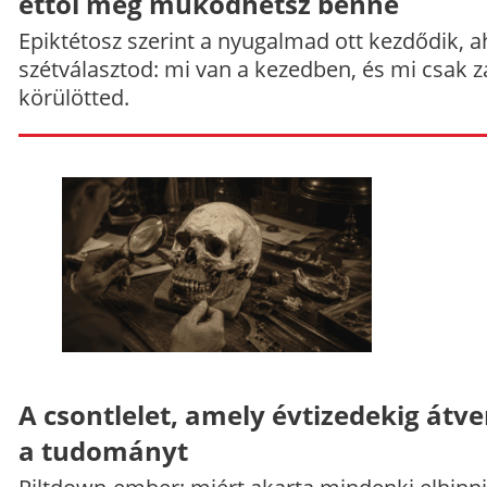
ettől még működhetsz benne
Epiktétosz szerint a nyugalmad ott kezdődik, a
szétválasztod: mi van a kezedben, és mi csak z
körülötted.
A csontlelet, amely évtizedekig átve
a tudományt