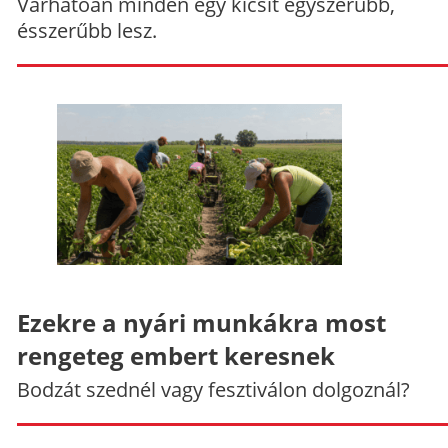
Várhatóan minden egy kicsit egyszerűbb,
ésszerűbb lesz.
Ezekre a nyári munkákra most
rengeteg embert keresnek
Bodzát szednél vagy fesztiválon dolgoznál?