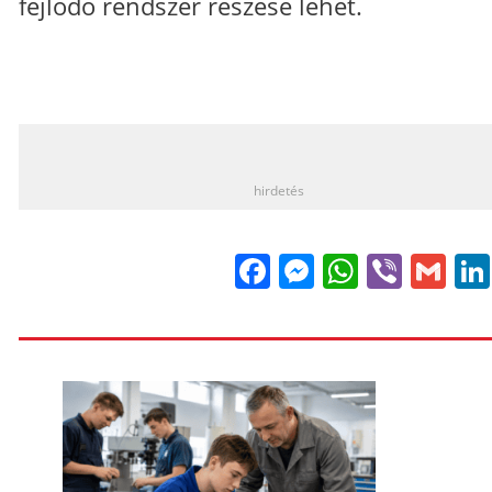
fejlődő rendszer részese lehet.
_
hirdetés
Facebook
Messenge
WhatsA
Viber
Gm