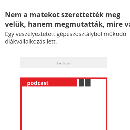
Nem a matekot szerettették meg
velük, hanem megmutatták, mire v
Egy veszélyeztetett gépészosztályból működő
diákvállalkozás lett.
hirdetés
__
podcast
___________
.
__
.
__