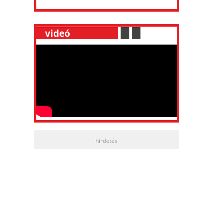
__
videó
___________
.
__
.
__
hirdetés