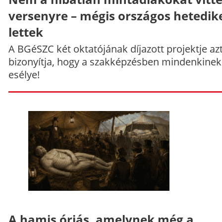
versenyre – mégis országos hetedik
lettek
A BGéSZC két oktatójának díjazott projektje az
bizonyítja, hogy a szakképzésben mindenkinek
esélye!
A hamis óriás, amelynek még a