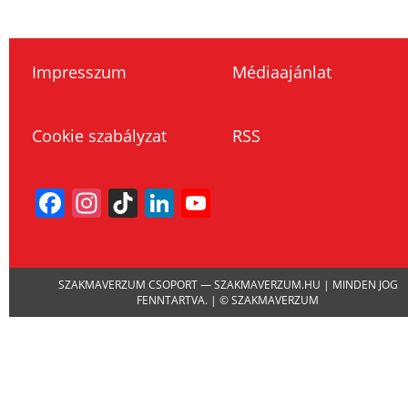
Impresszum
Médiaajánlat
Cookie szabályzat
RSS
Facebook
Instagram
TikTok
LinkedIn
YouTube
Channel
SZAKMAVERZUM CSOPORT — SZAKMAVERZUM.HU | MINDEN JOG
FENNTARTVA. | © SZAKMAVERZUM