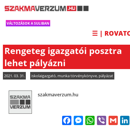
VÁLTOZÁSOK A SULIBAN
☰ | ROVAT
Rengeteg igazgatói posztra
lehet pályázni
2021. 03. 31.
iskolaigazgató
,
munka törvénykönyve
,
pályázat
szakmaverzum.hu
Facebook
Messenge
WhatsA
Viber
Gm