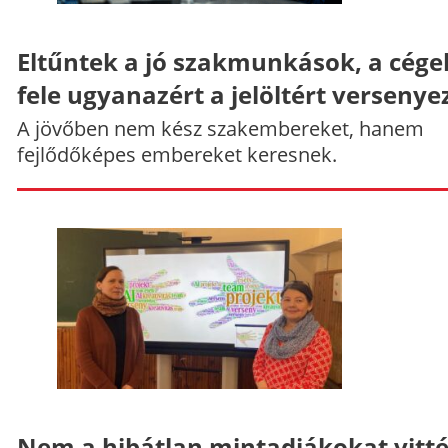
Eltűntek a jó szakmunkások, a cége
fele ugyanazért a jelöltért versenye
A jövőben nem kész szakembereket, hanem
fejlődőképes embereket keresnek.
Nem a hibátlan mintadiákokat vitt