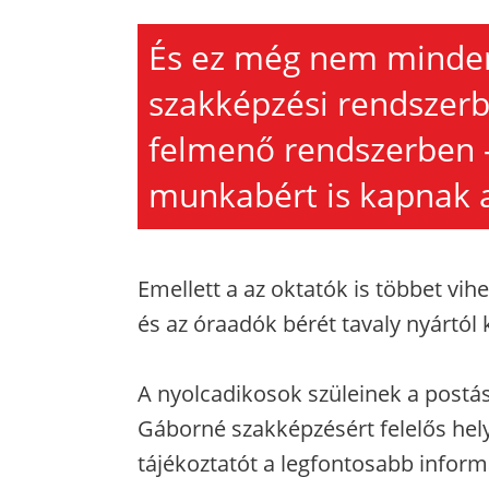
És ez még nem minden
szakképzési rendszerbe
felmenő rendszerben – 
munkabért is kapnak a
Emellett a az oktatók is többet vih
és az óraadók bérét tavaly nyártól 
A nyolcadikosok szüleinek a postás
Gáborné szakképzésért felelős hel
tájékoztatót a legfontosabb inform