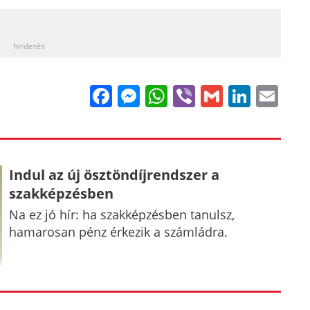
_
hirdetés
Facebook
Messenger
WhatsApp
Viber
Gmail
Linke
Em
Indul az új ösztöndíjrendszer a
szakképzésben
Na ez jó hír: ha szakképzésben tanulsz,
hamarosan pénz érkezik a számládra.