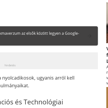
zakmaverzum az elsők között legyen a Google-
_
hirdetés
A
nyolcadikosok, ugyanis arról kell
nulmányaikat.
ációs és Technológiai