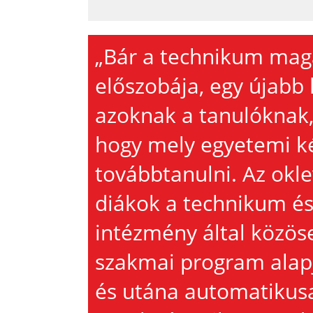
„Bár a technikum mag
előszobája, egy újabb 
azoknak a tanulóknak,
hogy mely egyetemi k
továbbtanulni. Az okl
diákok a technikum és
intézmény által közöse
szakmai program alapjá
és utána automatikusa