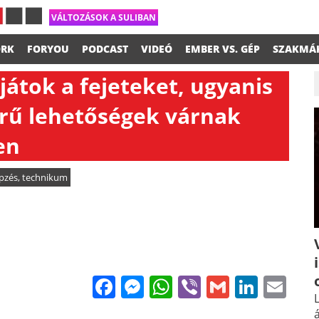
VÁLTOZÁSOK A SULIBAN
RK
FORYOU
PODCAST
VIDEÓ
EMBER VS. GÉP
SZAKMÁ
játok a fejeteket, ugyanis
örű lehetőségek várnak
en
pzés
,
technikum
Facebook
Messenger
WhatsApp
Viber
Gmail
Linke
Em
L
á