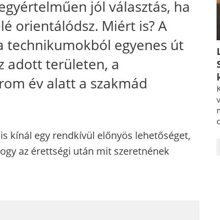
 egyértelműen jól választás, ha
é orientálódsz. Miért is? A
 a technikumokból egyenes út
 adott területen, a
rom év alatt a szakmád
K
v
s kínál egy rendkívül előnyös lehetőséget,
ogy az érettségi után mit szeretnének
_