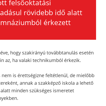
tt felsőoktatási
adásul rövidebb idő alatt
gimnáziumból érkezett
téve, hogy szakirányú továbbtanulás esetén
lin az, ha valaki technikumból érkezik.
 nem is érettségizne feltétlenül, de mielőbb
reként, annak a szakképző iskola a lehető
 alatt minden szükséges ismeretet
nyekben.