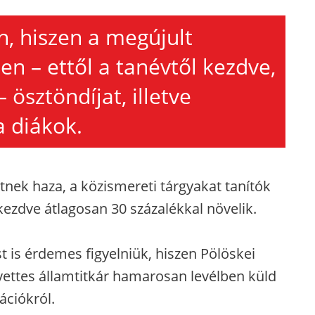
, hiszen a megújult
n – ettől a tanévtől kezdve,
ösztöndíjat, illetve
 diákok.
etnek haza, a közismereti tárgyakat tanítók
kezdve átlagosan 30 százalékkal növelik.
t is érdemes figyelniük, hiszen Pölöskei
yettes államtitkár hamarosan levélben küld
ációkról.