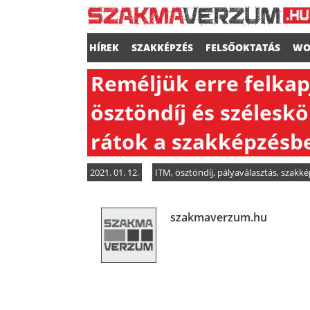
HÍREK
SZAKKÉPZÉS
FELSŐOKTATÁS
WO
Reméljük erre felkap
ösztöndíj és szélesk
rátok a szakképzésb
2021. 01. 12.
ITM
,
ösztöndíj
,
pályaválasztás
,
szakké
szakmaverzum.hu