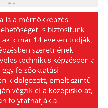
hirdetés
a is a mérnökképzés
lehetőséget is biztosítunk
 akik már 14 évesen tudják,
épzésben szeretnének
eveles technikus képzésben a
 egy felsőoktatási
n kidolgozott, emelt szintű
n végzik el a középiskolát,
n folytathatják a