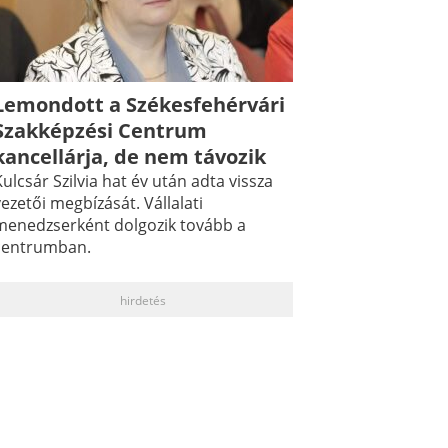
Lemondott a Székesfehérvári
Szakképzési Centrum
kancellárja, de nem távozik
ulcsár Szilvia hat év után adta vissza
ezetői megbízását. Vállalati
menedzserként dolgozik tovább a
centrumban.
hirdetés