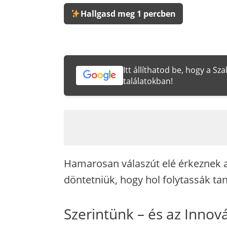
Hallgasd meg 1 percben
Itt állíthatod be, hogy a S
találatokban!
Hamarosan válaszút elé érkeznek a 
döntetniük, hogy hol folytassák ta
Szerintünk – és az Innov