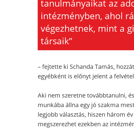
tanulmányaikat az ado
intézményben, ahol rá
végezhetnek, mint a 
társaik”
– fejtette ki Schanda Tamás, hozzá
egyébként is előnyt jelent a felvéte
Aki nem szeretne továbbtanulni, és
munkába állna egy jó szakma meste
legjobb választás, hiszen három év
megszerezhet ezekben az intézmé