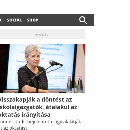
K
SOCIAL
SHOP
hirdetés
Visszakapják a döntést az
iskolaigazgatók, átalakul az
dIn
ail
oktatás irányítása
annert Judit bejelentette, így alakítják
t az oktatást.