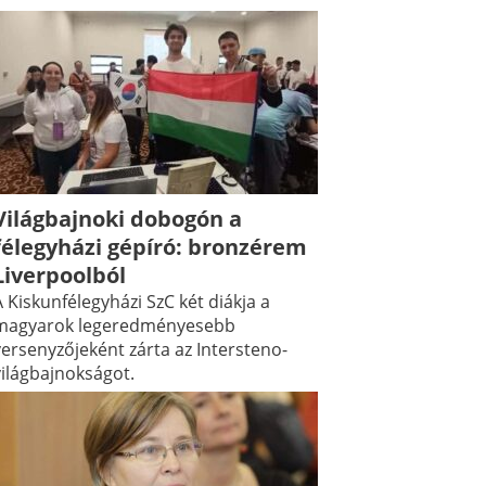
Világbajnoki dobogón a
félegyházi gépíró: bronzérem
Liverpoolból
 Kiskunfélegyházi SzC két diákja a
magyarok legeredményesebb
versenyzőjeként zárta az Intersteno-
világbajnokságot.