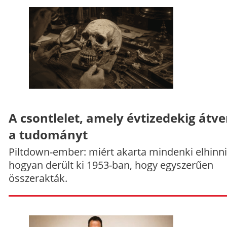
A csontlelet, amely évtizedekig átve
a tudományt
Piltdown-ember: miért akarta mindenki elhinni
hogyan derült ki 1953-ban, hogy egyszerűen
összerakták.