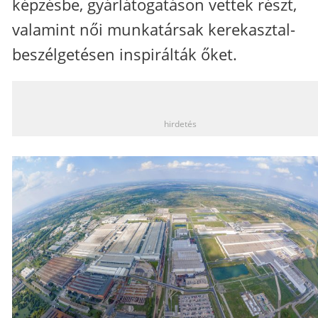
képzésbe, gyárlátogatáson vettek részt,
valamint női munkatársak kerekasztal-
beszélgetésen inspirálták őket.
_
hirdetés