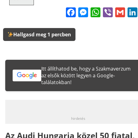
Facebook
Messenge
WhatsA
Viber
Gm
Hallgasd meg 1 percben
Itt állíthatod be, hogy a Szakmaverzum
az elsők között legyen a Google-
találatokban!
_
hirdetés
Az Audi Hungaria közel 50 fiatal,