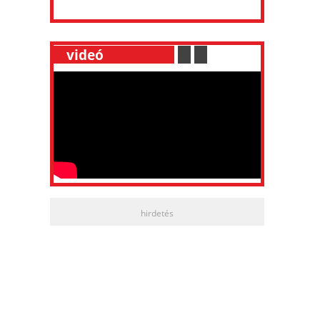
__
videó
___________
.
__
.
__
hirdetés