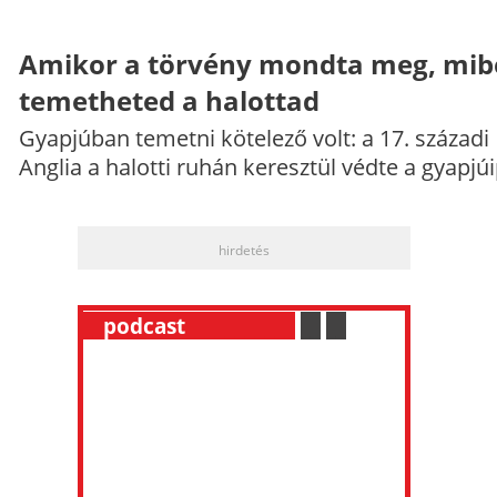
Amikor a törvény mondta meg, mib
temetheted a halottad
Gyapjúban temetni kötelező volt: a 17. századi
Anglia a halotti ruhán keresztül védte a gyapjúi
hirdetés
__
podcast
___________
.
__
.
__