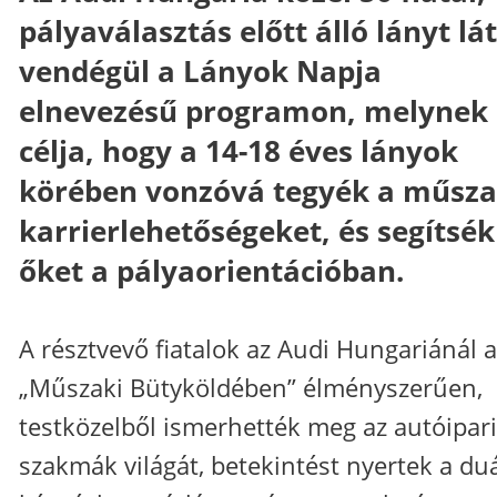
pályaválasztás előtt álló lányt lá
vendégül a Lányok Napja
elnevezésű programon, melynek
célja, hogy a 14-18 éves lányok
körében vonzóvá tegyék a műsza
karrierlehetőségeket, és segítsék
őket a pályaorientációban.
A résztvevő fiatalok az Audi Hungariánál a
„Műszaki Bütyköldében” élményszerűen,
testközelből ismerhették meg az autóipari
szakmák világát, betekintést nyertek a duá