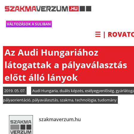
VÁLTOZÁSOK A SULIBAN
☰ | ROVAT
Az Audi Hungariához
látogattak a pályaválasztás
előtt álló lányok
2019. 05. 07.
Audi Hungaria
,
duális képzés
,
esélyegyenlőség
,
gyárlátog
pályaorientáció
,
pályaválasztás
,
szakma
,
technológia
,
tudomány
szakmaverzum.hu