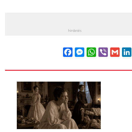
_
hirdetés
Facebook
Messenge
WhatsA
Viber
Gm