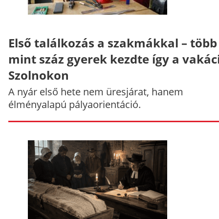
Első találkozás a szakmákkal – több
mint száz gyerek kezdte így a vakác
Szolnokon
A nyár első hete nem üresjárat, hanem
élményalapú pályaorientáció.