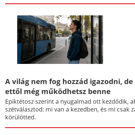
A világ nem fog hozzád igazodni, de
ettől még működhetsz benne
Epiktétosz szerint a nyugalmad ott kezdődik, a
szétválasztod: mi van a kezedben, és mi csak z
körülötted.