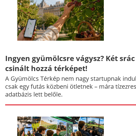
Ingyen gyümölcsre vágysz? Két srác
csinált hozzá térképet!
A Gyümölcs Térkép nem nagy startupnak indul
csak egy futás közbeni ötletnek – mára tízezre
adatbázis lett belőle.