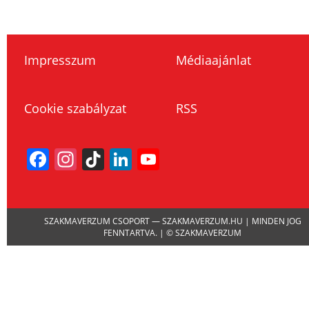
Impresszum
Médiaajánlat
Cookie szabályzat
RSS
Facebook
Instagram
TikTok
LinkedIn
YouTube
Channel
SZAKMAVERZUM CSOPORT — SZAKMAVERZUM.HU | MINDEN JOG
FENNTARTVA. | © SZAKMAVERZUM