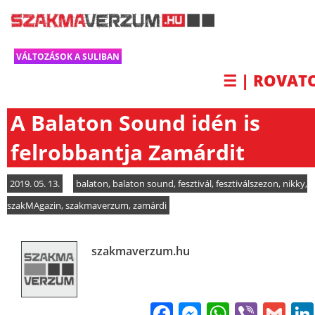
VÁLTOZÁSOK A SULIBAN
☰ | ROVAT
A Balaton Sound idén is
felrobbantja Zamárdit
2019. 05. 13.
balaton
,
balaton sound
,
fesztivál
,
fesztiválszezon
,
nikky
,
szakMAgazin
,
szakmaverzum
,
zamárdi
szakmaverzum.hu
Facebook
Messenge
WhatsA
Viber
Gm