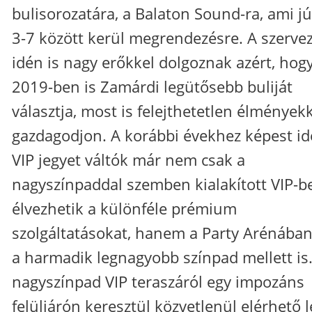
bulisorozatára, a Balaton Sound-ra, ami jú
3-7 között kerül megrendezésre. A szerve
idén is nagy erőkkel dolgoznak azért, hogy
2019-ben is Zamárdi legütősebb buliját
választja, most is felejthetetlen élmények
gazdagodjon. A korábbi évekhez képest id
VIP jegyet váltók már nem csak a
nagyszínpaddal szemben kialakított VIP-b
élvezhetik a különféle prémium
szolgáltatásokat, hanem a Party Arénában
a harmadik legnagyobb színpad mellett is.
nagyszínpad VIP teraszáról egy impozáns
felüljárón keresztül közvetlenül elérhető l