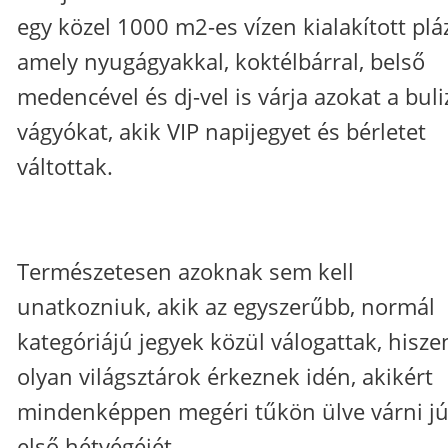
egy közel 1000 m2-es vízen kialakított plá
amely nyugágyakkal, koktélbárral, belső
medencével és dj-vel is várja azokat a buli
vágyókat, akik VIP napijegyet és bérletet
váltottak.
Természetesen azoknak sem kell
unatkozniuk, akik az egyszerűbb, normál
kategóriájú jegyek közül válogattak, hisze
olyan világsztárok érkeznek idén, akikért
mindenképpen megéri tűkön ülve várni jú
első hétvégéjét.