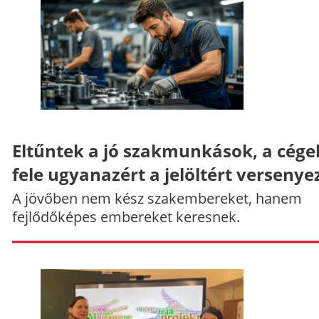
Eltűntek a jó szakmunkások, a cége
fele ugyanazért a jelöltért versenye
A jövőben nem kész szakembereket, hanem
fejlődőképes embereket keresnek.