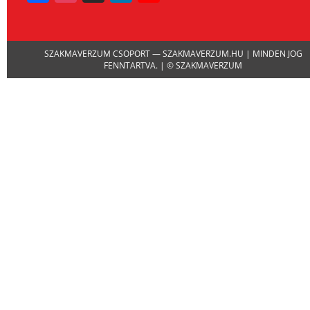
Channel
SZAKMAVERZUM CSOPORT — SZAKMAVERZUM.HU | MINDEN JOG
FENNTARTVA. | © SZAKMAVERZUM