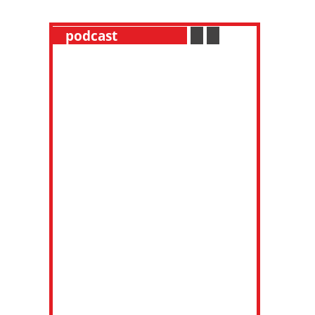
__
podcast
___________
.
__
.
__