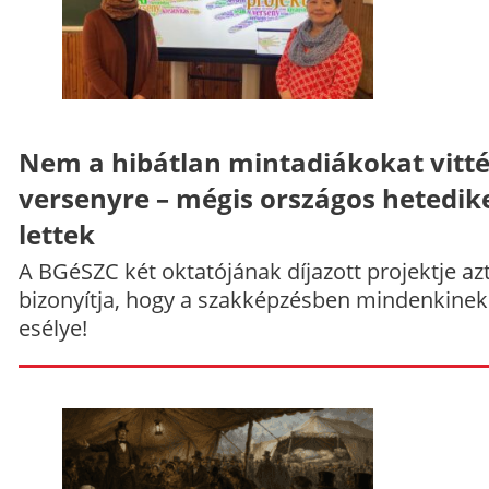
Nem a hibátlan mintadiákokat vitt
versenyre – mégis országos hetedik
lettek
A BGéSZC két oktatójának díjazott projektje az
bizonyítja, hogy a szakképzésben mindenkinek
esélye!