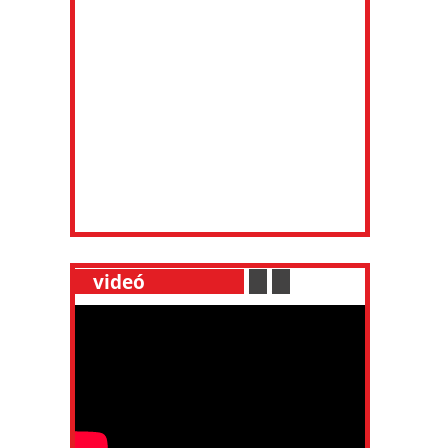
__
videó
___________
.
__
.
__