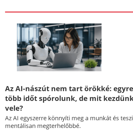
Az AI-nászút nem tart örökké: egyr
több időt spórolunk, de mit kezdün
vele?
Az AI egyszerre könnyíti meg a munkát és teszi
mentálisan megterhelőbbé.