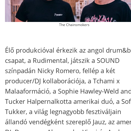
The Chainsmokers
Élő produkcióval érkezik az angol drum&
csapat, a Rudimental, játszik a SOUND
színpadán Nicky Romero, fellép a két
producer/DJ kollaborációja, a Tchami x
Malaaformáció, a Sophie Hawley-Weld an
Tucker Halpernalkotta amerikai duó, a Sof
Tukker, a világ legnagyobb fesztiváljain
állandó vendégként szereplő Jauz, az amer