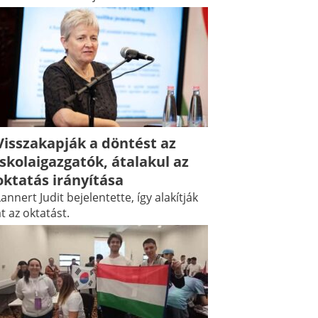
Visszakapják a döntést az
iskolaigazgatók, átalakul az
oktatás irányítása
annert Judit bejelentette, így alakítják
t az oktatást.