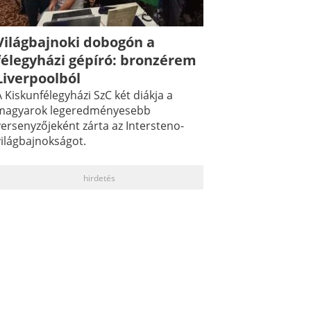
Világbajnoki dobogón a
félegyházi gépíró: bronzérem
Liverpoolból
 Kiskunfélegyházi SzC két diákja a
magyarok legeredményesebb
versenyzőjeként zárta az Intersteno-
világbajnokságot.
hirdetés