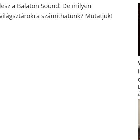
lesz a Balaton Sound! De milyen
világsztárokra számíthatunk? Mutatjuk!
L
á