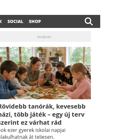
K
SOCIAL
SHOP
hirdetés
Rövidebb tanórák, kevesebb
házi, több játék – egy új terv
szerint ez várhat rád
ok ezer gyerek iskolai napjai
lakulhatnak át teljesen.