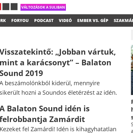
VÁLTOZÁSOK A SULIBAN
RK
FORYOU
PODCAST
VIDEÓ
EMBER VS. GÉP
SZAKMÁ
Visszatekintő: „Jobban vártuk,
mint a karácsonyt” – Balaton
Sound 2019
A beszámolónkból kiderül, mennyire
sikerült hozni a Soundos életérzést az idén.
A Balaton Sound idén is
felrobbantja Zamárdit
S
Kezeket fel Zamárdi! Idén is kihagyhatatlan
a