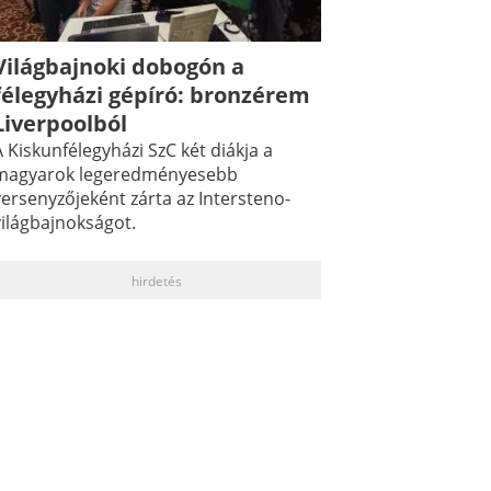
Világbajnoki dobogón a
félegyházi gépíró: bronzérem
Liverpoolból
 Kiskunfélegyházi SzC két diákja a
magyarok legeredményesebb
versenyzőjeként zárta az Intersteno-
világbajnokságot.
hirdetés