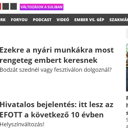
VÁLTOZÁSOK A SULIBAN
RK
FORYOU
PODCAST
VIDEÓ
EMBER VS. GÉP
SZAKMÁ
Ezekre a nyári munkákra most
rengeteg embert keresnek
Bodzát szednél vagy fesztiválon dolgoznál?
Hivatalos bejelentés: itt lesz az
EFOTT a következő 10 évben
S
Helyszínváltozás!
a