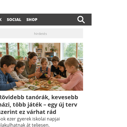
K
SOCIAL
SHOP
hirdetés
Rövidebb tanórák, kevesebb
házi, több játék – egy új terv
szerint ez várhat rád
ok ezer gyerek iskolai napjai
lakulhatnak át teljesen.