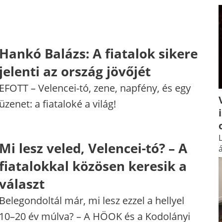
Hankó Balázs: A fiatalok sikere
jelenti az ország jövőjét
EFOTT – ​Velencei-tó, zene, napfény, és egy
üzenet: a fiataloké a világ!
L
Mi lesz veled, Velencei-tó? – A
á
fiatalokkal közösen keresik a
választ
Belegondoltál már, mi lesz ezzel a hellyel
10–20 év múlva? – A HÖOK és a Kodolányi