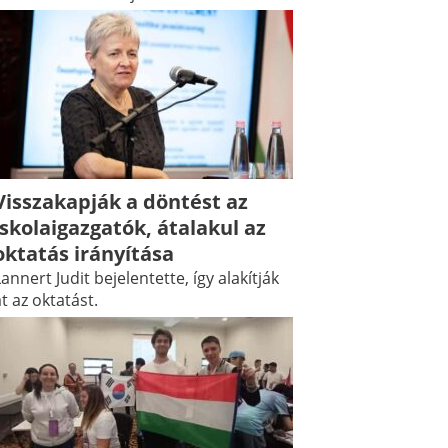
Visszakapják a döntést az
iskolaigazgatók, átalakul az
oktatás irányítása
annert Judit bejelentette, így alakítják
t az oktatást.