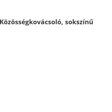
Közösségkovácsoló, sokszínű
és változatos: idén is vár
mindenkit az EFOTT
EFOTT, a fenntartható fesztivál. Július 13. és
17. között programod van!
Világsztárok az EFOTT több
színpadán is
Meglepetésekkel vár az idei EFOTT.