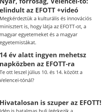
Nyár, forróság, Velencei-tó:
elindult az EFOTT +videó
Megkérdeztük a kulturális és innovációs
minisztert is, hogy látja az EFOTT-ot, a
magyar egyetemeket és a magyar
egyetemistákat.
14 év alatt ingyen mehetsz
napközben az EFOTT-ra
Te ott leszel július 10. és 14. között a
Velencei-tónál?
Hivatalosan is szuper az EFOTT!
Idén is hatalmas buli ígérkezik a