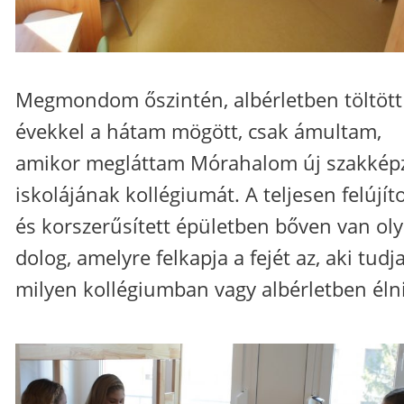
Megmondom őszintén, albérletben töltött
évekkel a hátam mögött, csak ámultam,
amikor megláttam Mórahalom új szakkép
iskolájának kollégiumát. A teljesen felújíto
és korszerűsített épületben bőven van ol
dolog, amelyre felkapja a fejét az, aki tudj
milyen kollégiumban vagy albérletben élni