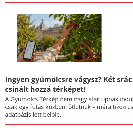
Ingyen gyümölcsre vágysz? Két srác
csinált hozzá térképet!
A Gyümölcs Térkép nem nagy startupnak indul
csak egy futás közbeni ötletnek – mára tízezre
adatbázis lett belőle.