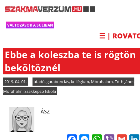
VÁLTOZÁSOK A SULIBAN
☰ | ROVAT
Ebbe a koleszba te is rögtön
beköltöznél
2019. 04. 01.
átadó
,
garabonciás
,
kollégium
,
Mórahalom
,
Tóth János
Mórahalmi Szakképző Iskola
ÁSZ
Facebook
Messenge
WhatsA
Viber
Gm