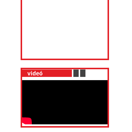
__
videó
___________
.
__
.
__