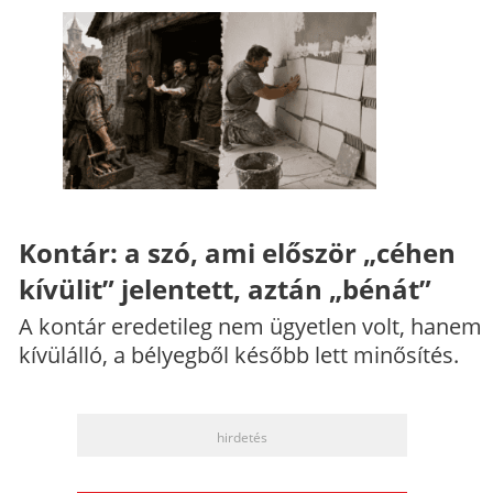
Kontár: a szó, ami először „céhen
kívülit” jelentett, aztán „bénát”
A kontár eredetileg nem ügyetlen volt, hanem
kívülálló, a bélyegből később lett minősítés.
hirdetés