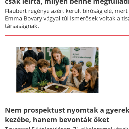
csak leírta, milyen benne megfullad
Flaubert regénye azért került bíróság elé, mert
Emma Bovary vágyai túl ismerősek voltak a tis
társaságnak.
Nem prospektust nyomtak a gyere
kezébe, hanem bevonták őket