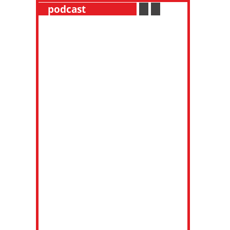
__
podcast
___________
.
__
.
__