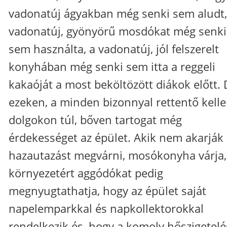
vadonatúj ágyakban még senki sem aludt,
vadonatúj, gyönyörű mosdókat még senki
sem használta, a vadonatúj, jól felszerelt
konyhában még senki sem itta a reggeli
kakaóját a most beköltözött diákok előtt.
ezeken, a minden bizonnyal rettentő kell
dolgokon túl, bőven tartogat még
érdekességet az épület. Akik nem akarják
hazautazást megvárni, mosókonyha várja,
környezetért aggódókat pedig
megnyugtathatja, hogy az épület saját
napelemparkkal és napkollektorokkal
rendelkezik és, hogy a komoly hőszigetelé