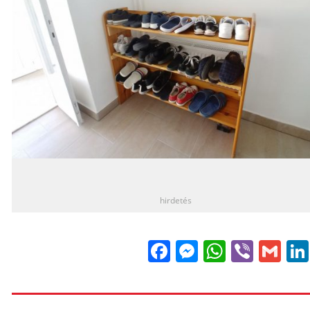
_
hirdetés
Facebook
Messenge
WhatsA
Viber
Gm