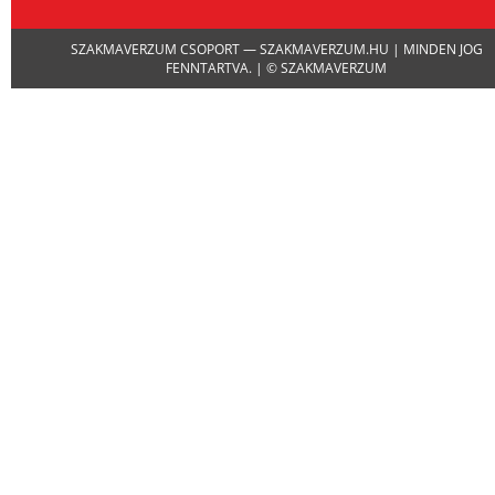
SZAKMAVERZUM CSOPORT — SZAKMAVERZUM.HU | MINDEN JOG
FENNTARTVA. | © SZAKMAVERZUM