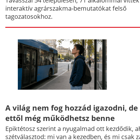
Tavasszal 54 településen, 71 alkalommal vittek
interaktív agrárszakma-bemutatókat felső
tagozatosokhoz.
A világ nem fog hozzád igazodni, de
ettől még működhetsz benne
Epiktétosz szerint a nyugalmad ott kezdődik, a
szétválasztod: mi van a kezedben, és mi csak z