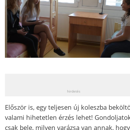
_
hirdetés
Először is, egy teljesen új koleszba bekölt
valami hihetetlen érzés lehet! Gondoljato
csak bele, milyen varázsa van annak, hogy