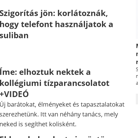
Szigorítás jön: korlátoznák,
hogy telefont használjatok a
suliban
S
Íme: elhoztuk nektek a
m
kollégiumi tízparancsolatot
+VIDEÓ
Új barátokat, élményeket és tapasztalatokat
szerezhetünk. Itt van néhány tanács, mely
neked is segíthet kolisként.