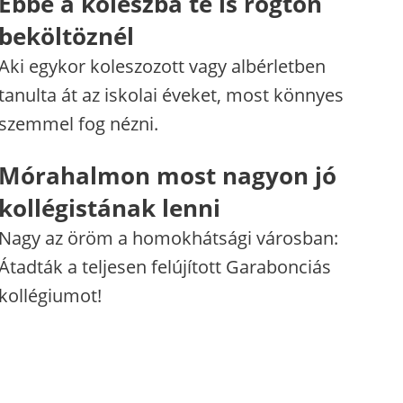
Ebbe a koleszba te is rögtön
beköltöznél
Aki egykor koleszozott vagy albérletben
tanulta át az iskolai éveket, most könnyes
szemmel fog nézni.
Mórahalmon most nagyon jó
kollégistának lenni
Nagy az öröm a homokhátsági városban:
Átadták a teljesen felújított Garabonciás
kollégiumot!