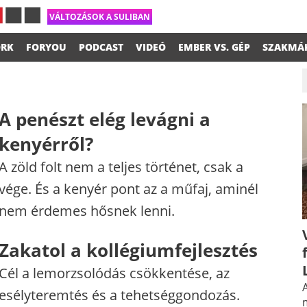
VÁLTOZÁSOK A SULIBAN
RK
FORYOU
PODCAST
VIDEÓ
EMBER VS. GÉP
SZAKMÁ
A penészt elég levágni a
kenyérről?
A zöld folt nem a teljes történet, csak a
vége. És a kenyér pont az a műfaj, aminél
nem érdemes hősnek lenni.
Zakatol a kollégiumfejlesztés
Cél a lemorzsolódás csökkentése, az
A
esélyteremtés és a tehetséggondozás.