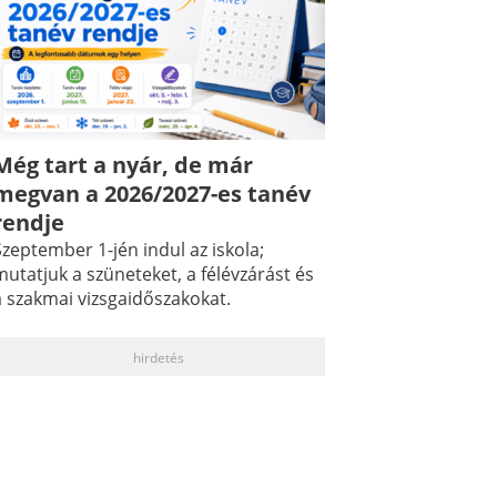
Még tart a nyár, de már
megvan a 2026/2027-es tanév
rendje
zeptember 1-jén indul az iskola;
utatjuk a szüneteket, a félévzárást és
a szakmai vizsgaidőszakokat.
hirdetés