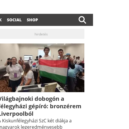
K
SOCIAL
SHOP
hirdetés
Világbajnoki dobogón a
félegyházi gépíró: bronzérem
Liverpoolból
 Kiskunfélegyházi SzC két diákja a
magyarok legeredményesebb