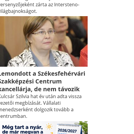
versenyzőjeként zárta az Intersteno-
világbajnokságot.
Lemondott a Székesfehérvári
Szakképzési Centrum
kancellárja, de nem távozik
ulcsár Szilvia hat év után adta vissza
ezetői megbízását. Vállalati
menedzserként dolgozik tovább a
centrumban.