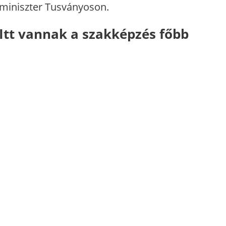
miniszter Tusványoson.
Itt vannak a szakképzés főbb
dátumai: 176 napot kell jövőre
iskolába járnod
Megjött a rendelettervezet: így fog kinézni a
következő tanév a szakképzésben.
Mindenki fellélegezhet:
szeptemberre elkészülnek a
tankönyvek
Az iskolák eddig több mint 11,8 millió
tankönyvet rendeltek.