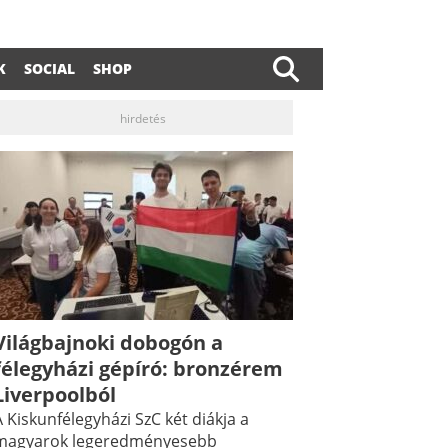
K
SOCIAL
SHOP
hirdetés
Világbajnoki dobogón a
félegyházi gépíró: bronzérem
Liverpoolból
 Kiskunfélegyházi SzC két diákja a
magyarok legeredményesebb