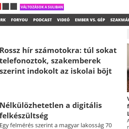
VÁLTOZÁSOK A SULIBAN
RK
FORYOU
PODCAST
VIDEÓ
EMBER VS. GÉP
SZAKMÁ
Rossz hír számotokra: túl sokat
telefonoztok, szakemberek
szerint indokolt az iskolai böjt
Nélkülözhetetlen a digitális
felkészültség
A
Egy felmérés szerint a magyar lakosság 70