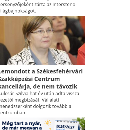
versenyzőjeként zárta az Intersteno-
világbajnokságot.
Lemondott a Székesfehérvári
Szakképzési Centrum
kancellárja, de nem távozik
ulcsár Szilvia hat év után adta vissza
ezetői megbízását. Vállalati
menedzserként dolgozik tovább a
centrumban.