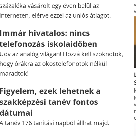
százaléka vásárolt egy éven belül az
interneten, elérve ezzel az uniós átlagot.
Immár hivatalos: nincs
telefonozás iskolaidőben
Üdv az analóg világan! Hozzá kell szoknotok,
hogy órákra az okostelefonotok nélkül
maradtok!
Figyelem, ezek lehetnek a
K
szakképzési tanév fontos
v
dátumai
A tanév 176 tanítási napból állhat majd.