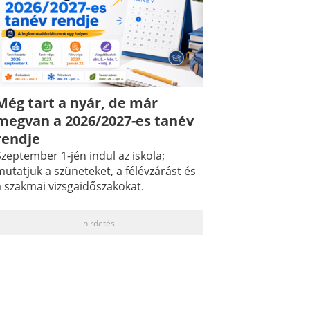
Még tart a nyár, de már
megvan a 2026/2027-es tanév
rendje
zeptember 1-jén indul az iskola;
utatjuk a szüneteket, a félévzárást és
a szakmai vizsgaidőszakokat.
hirdetés