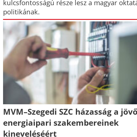
kulcsfontosságú része lesz a magyar oktat
politikának.
MVM–Szegedi SZC házasság a jöv
energiaipari szakembereinek
kineveléséért