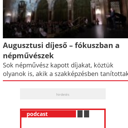
Augusztusi díjeső – fókuszban a
népművészek
Sok népművész kapott díjakat, köztük
olyanok is, akik a szakképzésben tanítottak
hirdetés
__
podcast
___________
.
__
.
__