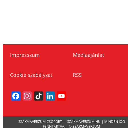
Impresszum
Médiaajánlat
Cookie szabályzat
RSS
Facebook
Instagram
TikTok
LinkedIn
YouTube
Channel
SZAKMAVERZUM CSOPORT — SZAKMAVERZUM.HU | MINDEN JOG
FENNTARTVA. | © SZAKMAVERZUM