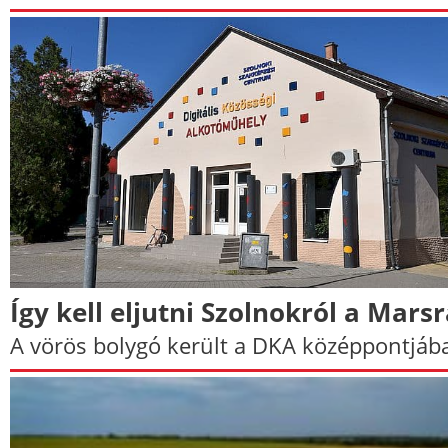
Így kell eljutni Szolnokról a Mars
A vörös bolygó került a DKA középpontjáb