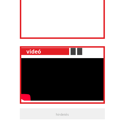
__
videó
___________
.
__
.
__
hirdetés