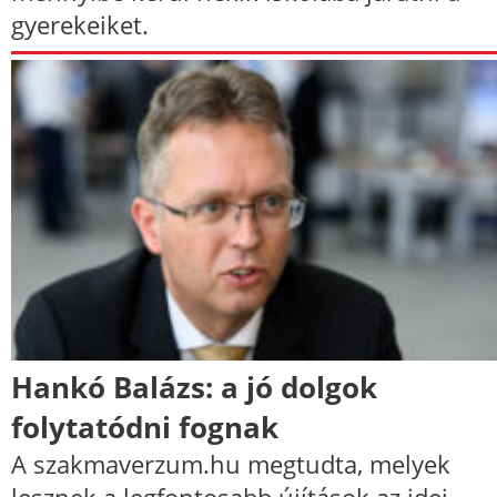
gyerekeiket.
Hankó Balázs: a jó dolgok
folytatódni fognak
A szakmaverzum.hu megtudta, melyek
lesznek a legfontosabb újítások az idei