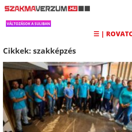
VÁLTOZÁSOK A SULIBAN
☰ | ROVAT
Cikkek:
szakképzés