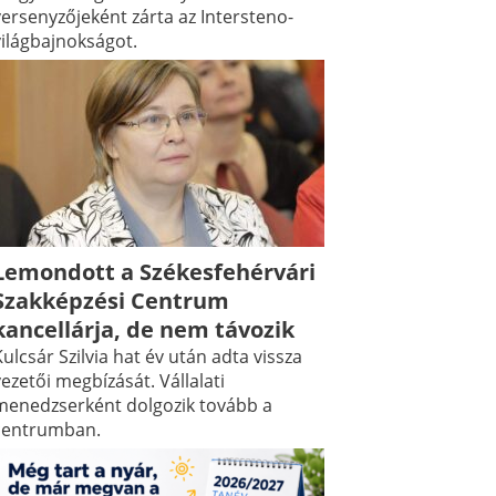
versenyzőjeként zárta az Intersteno-
világbajnokságot.
Lemondott a Székesfehérvári
Szakképzési Centrum
kancellárja, de nem távozik
ulcsár Szilvia hat év után adta vissza
ezetői megbízását. Vállalati
menedzserként dolgozik tovább a
centrumban.