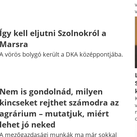
Így kell eljutni Szolnokról a
Marsra
A vörös bolygó került a DKA középpontjába.
Nem is gondolnád, milyen
K
kincseket rejthet számodra az
v
agrárium – mutatjuk, miért
lehet jó neked
A mezőgazdasági munkák ma már sokkal