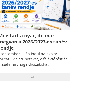
Még tart a nyár, de már
megvan a 2026/2027-es tanév
rendje
zeptember 1-jén indul az iskola;
utatjuk a szüneteket, a félévzárást és
a szakmai vizsgaidőszakokat.
hirdetés