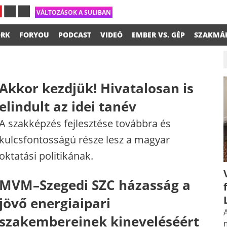
VÁLTOZÁSOK A SULIBAN
RK
FORYOU
PODCAST
VIDEÓ
EMBER VS. GÉP
SZAKMÁ
Akkor kezdjük! Hivatalosan is
elindult az idei tanév
A szakképzés fejlesztése továbbra és
kulcsfontosságú része lesz a magyar
oktatási politikának.
MVM–Szegedi SZC házasság a
jövő energiaipari
A
szakembereinek kineveléséért