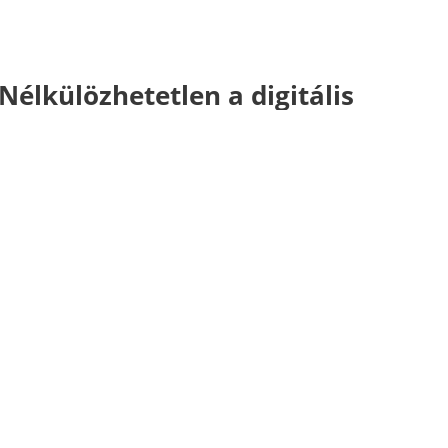
Nélkülözhetetlen a digitális
felkészültség
Egy felmérés szerint a magyar lakosság 70
százaléka vásárolt egy éven belül az
interneten, elérve ezzel az uniós átlagot.
Immár hivatalos: nincs
telefonozás iskolaidőben
Üdv az analóg világan! Hozzá kell szoknotok,
hogy órákra az okostelefonotok nélkül
maradtok!