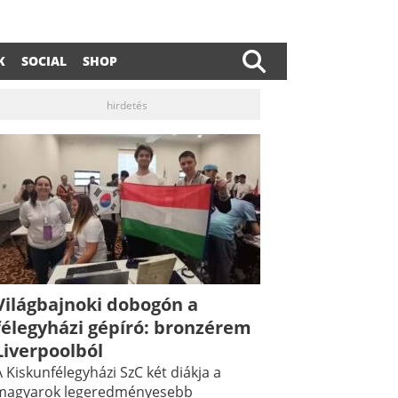
K
SOCIAL
SHOP
hirdetés
Világbajnoki dobogón a
félegyházi gépíró: bronzérem
Liverpoolból
 Kiskunfélegyházi SzC két diákja a
magyarok legeredményesebb