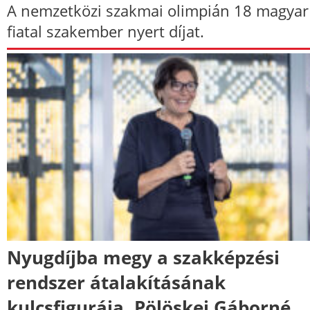
A nemzetközi szakmai olimpián 18 magyar
fiatal szakember nyert díjat.
Nyugdíjba megy a szakképzési
rendszer átalakításának
kulcsfigurája, Pölöskei Gáborné