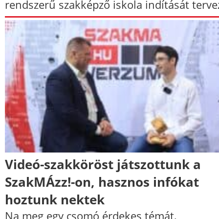
rendszerű szakképző iskola indítását terve
Videó-szakköröst játszottunk a
SzakMÁzz!-on, hasznos infókat
hoztunk nektek
Na meg egy csomó érdekes témát,