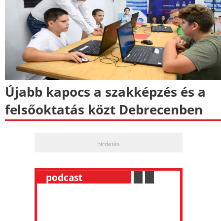
Újabb kapocs a szakképzés és a
felsőoktatás közt Debrecenben
hirdetés
__
podcast
___________
.
__
.
__