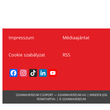
Impresszum
Médiaajánlat
Cookie szabályzat
RSS
Facebook
Instagram
TikTok
LinkedIn
YouTube
Channel
SZAKMAVERZUM CSOPORT — SZAKMAVERZUM.HU | MINDEN JOG
FENNTARTVA. | © SZAKMAVERZUM