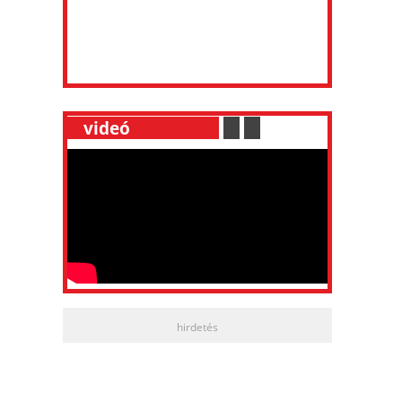
__
videó
___________
.
__
.
__
hirdetés