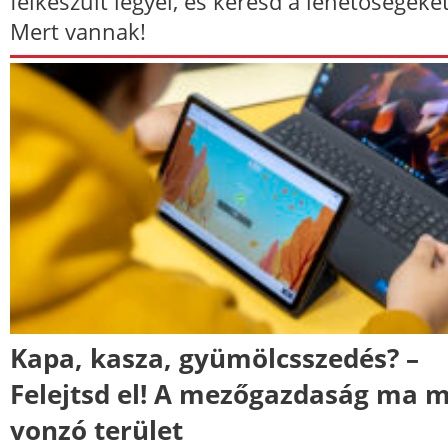
felkészült legyél, és keresd a lehetőségeket
Mert vannak!
Kapa, kasza, gyümölcsszedés? –
Felejtsd el! A mezőgazdaság ma 
vonzó terület