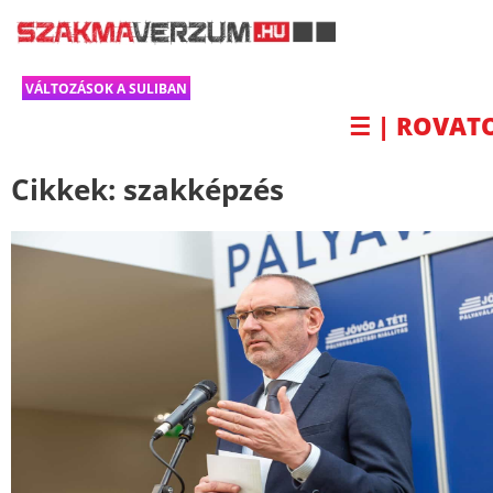
VÁLTOZÁSOK A SULIBAN
☰ | ROVAT
Cikkek:
szakképzés