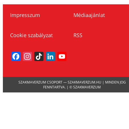
Impresszum
Médiaajánlat
Cookie szabályzat
RSS
Facebook
Instagram
TikTok
LinkedIn
YouTube
Channel
SZAKMAVERZUM CSOPORT — SZAKMAVERZUM.HU | MINDEN JOG
FENNTARTVA. | © SZAKMAVERZUM