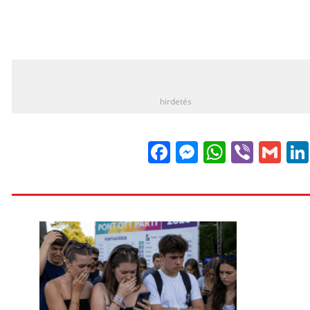
_
hirdetés
Facebook
Messenge
WhatsA
Viber
Gm