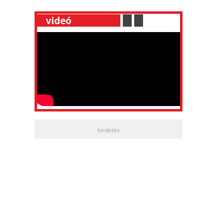
__
videó
___________
.
__
.
__
hirdetés