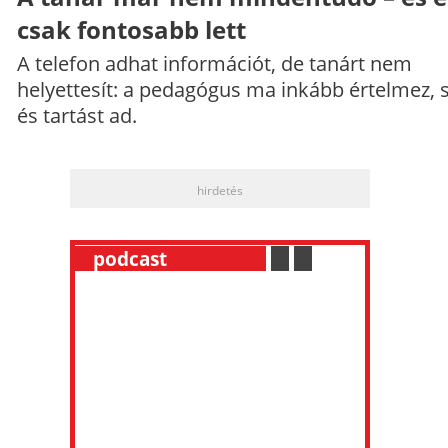
csak fontosabb lett
A telefon adhat információt, de tanárt nem
helyettesít: a pedagógus ma inkább értelmez, 
és tartást ad.
hirdetés
__
podcast
___________
.
__
.
__