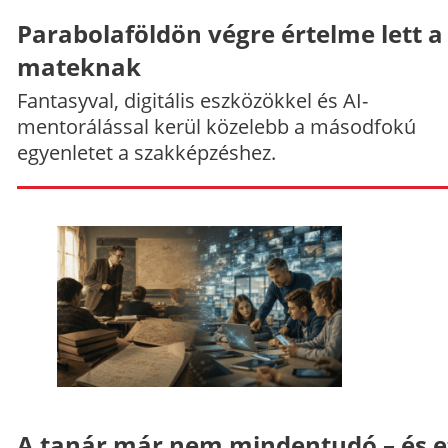
Parabolaföldön végre értelme lett a
mateknak
Fantasyval, digitális eszközökkel és AI-
mentorálással kerül közelebb a másodfokú
egyenletet a szakképzéshez.
A tanár már nem mindentudó – és e