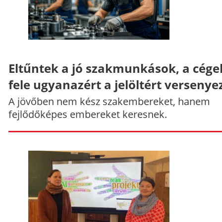
Eltűntek a jó szakmunkások, a cége
fele ugyanazért a jelöltért versenye
A jövőben nem kész szakembereket, hanem
fejlődőképes embereket keresnek.