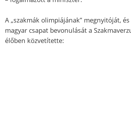
A „szakmák olimpiájának” megnyitóját, és
magyar csapat bevonulását a Szakmaver
élőben közvetítette: