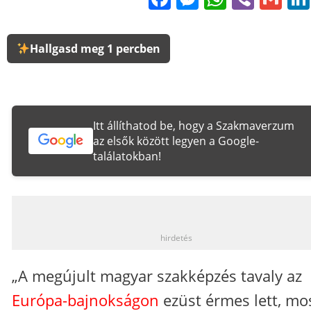
Hallgasd meg 1 percben
Itt állíthatod be, hogy a Szakmaverzum
az elsők között legyen a Google-
találatokban!
_
hirdetés
„A megújult magyar szakképzés tavaly az
Európa-bajnokságon
ezüst érmes lett, mo