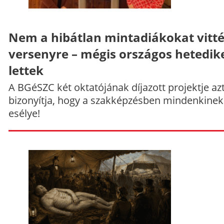
Nem a hibátlan mintadiákokat vitt
versenyre – mégis országos hetedik
lettek
A BGéSZC két oktatójának díjazott projektje az
bizonyítja, hogy a szakképzésben mindenkinek
esélye!