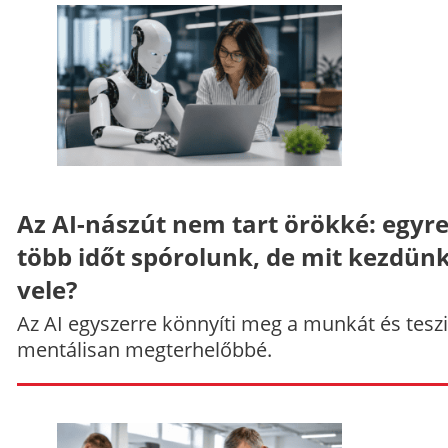
Az AI-nászút nem tart örökké: egyr
több időt spórolunk, de mit kezdün
vele?
Az AI egyszerre könnyíti meg a munkát és teszi
mentálisan megterhelőbbé.