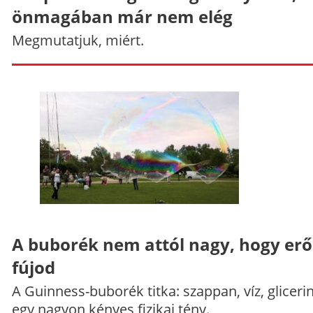
önmagában már nem elég
Megmutatjuk, miért.
A buborék nem attól nagy, hogy er
fújod
A Guinness-buborék titka: szappan, víz, gliceri
egy nagyon kényes fizikai tény.