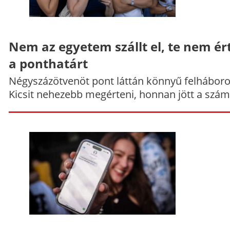
Nem az egyetem szállt el, te nem ér
a ponthatárt
Négyszázötvenöt pont láttán könnyű felháboro
Kicsit nehezebb megérteni, honnan jött a szám