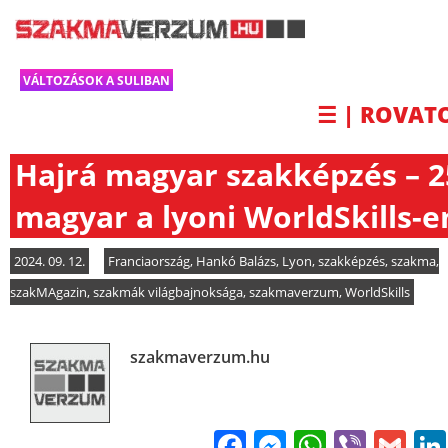
VÁLTOZÁSOK A SULIBAN
☰ | ROVAT
Hajrá magyar szakképzés – 2
magyar a lyoni WorldSkills-e
2024. 09. 12.
Franciaország
,
Hankó Balázs
,
Lyon
,
szakképzés
,
szakma
,
szakMAgazin
,
szakmák világbajnoksága
,
szakmaverzum
,
WorldSkills
szakmaverzum.hu
Facebook
Messenge
WhatsA
Viber
Gm