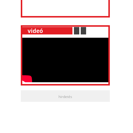
__
videó
___________
.
__
.
__
hirdetés