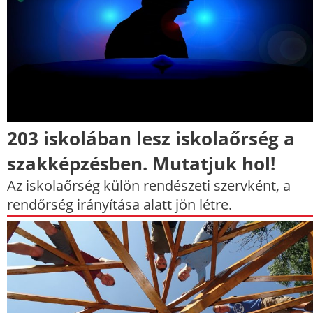
203 iskolában lesz iskolaőrség a
szakképzésben. Mutatjuk hol!
Az iskolaőrség külön rendészeti szervként, a
rendőrség irányítása alatt jön létre.