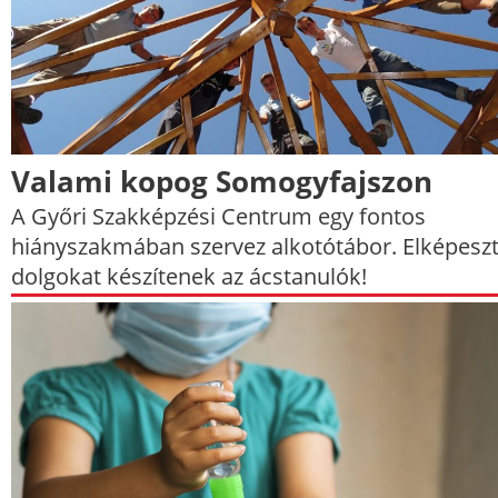
Valami kopog Somogyfajszon
A Győri Szakképzési Centrum egy fontos
hiányszakmában szervez alkotótábor. Elképesz
dolgokat készítenek az ácstanulók!