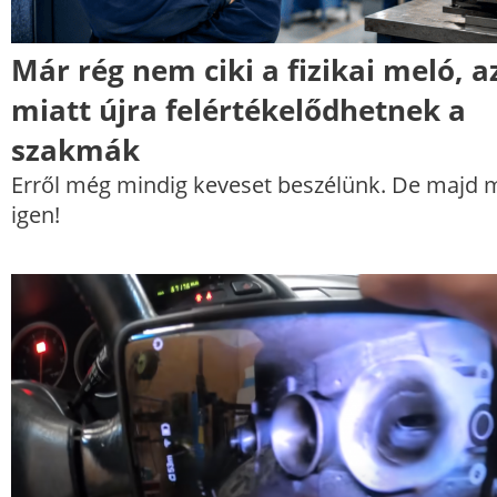
Már rég nem ciki a fizikai meló, a
miatt újra felértékelődhetnek a
szakmák
Erről még mindig keveset beszélünk. De majd 
igen!