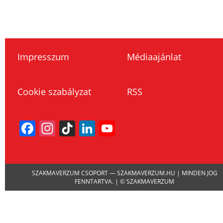
Impresszum
Médiaajánlat
Cookie szabályzat
RSS
Facebook
Instagram
TikTok
LinkedIn
YouTube
Channel
SZAKMAVERZUM CSOPORT — SZAKMAVERZUM.HU | MINDEN JOG
FENNTARTVA. | © SZAKMAVERZUM