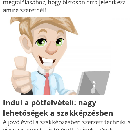
megtalálásához, hogy biztosan arra jelentkezz,
amire szeretnél!
Indul a pótfelvételi: nagy
lehetőségek a szakképzésben
A jövő évtől a szakképzésben szerzett technikus
vizsga is emelt szintű érettséginek számít