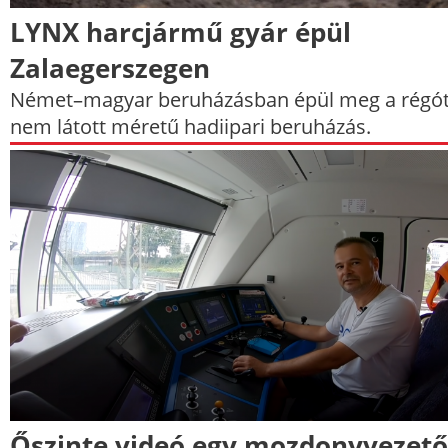
LYNX harcjármű gyár épül
Zalaegerszegen
Német–magyar beruházásban épül meg a régó
nem látott méretű hadiipari beruházás.
Őszinte videó egy mozdonyvezető