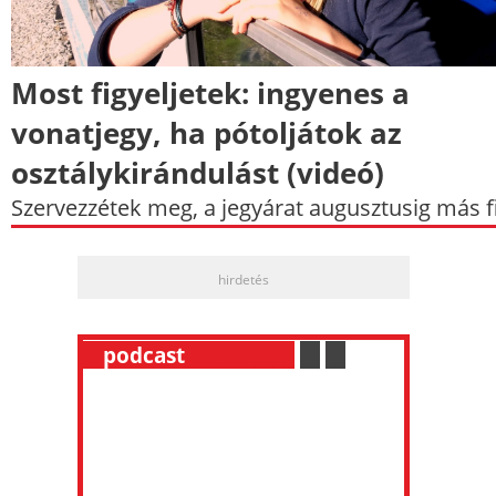
Most figyeljetek: ingyenes a
vonatjegy, ha pótoljátok az
osztálykirándulást (videó)
Szervezzétek meg, a jegyárat augusztusig más fi
hirdetés
__
podcast
___________
.
__
.
__