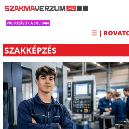
VÁLTOZÁSOK A SULIBAN
☰ | ROVAT
SZAKKÉPZÉS