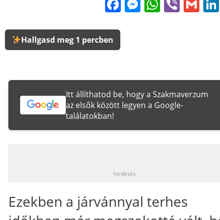
Facebook
Messenge
WhatsA
Viber
Gm
Hallgasd meg 1 percben
Itt állíthatod be, hogy a Szakmaverzum
az elsők között legyen a Google-
találatokban!
_
hirdetés
Ezekben a járvánnyal terhes