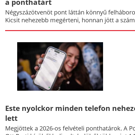
a ponthatárt
Négyszázötvenöt pont láttán könnyű felháboro
Kicsit nehezebb megérteni, honnan jött a szám
Este nyolckor minden telefon nehe
lett
Megjöttek a 2026-os felvételi ponthatárok. A P