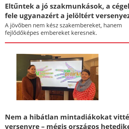
Eltűntek a jó szakmunkások, a cége
fele ugyanazért a jelöltért versenye
A jövőben nem kész szakembereket, hanem
fejlődőképes embereket keresnek.
Nem a hibátlan mintadiákokat vitt
versenyre – mégis országos hetedik