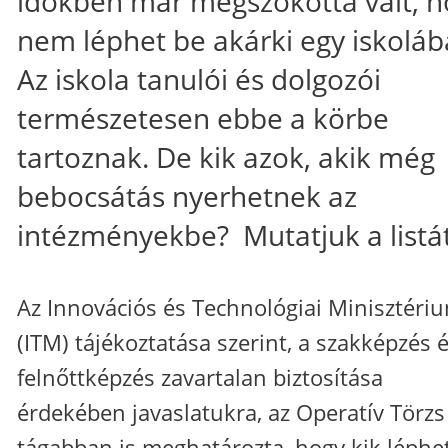
időkben már megszokottá vált, h
nem léphet be akárki egy iskoláb
Az iskola tanulói és dolgozói
természetesen ebbe a körbe
tartoznak. De kik azok, akik még
bebocsátás nyerhetnek az
intézményekbe? Mutatjuk a listát
Az Innovációs és Technológiai Minisztéri
(ITM) tájékoztatása szerint, a szakképzés é
felnőttképzés zavartalan biztosítása
érdekében javaslatukra, az Operatív Törzs
tágabban is meghatározta, hogy kik léphe