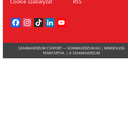
Cookie szabályzat
RSS
Facebook
Instagram
TikTok
LinkedIn
YouTube
Channel
SZAKMAVERZUM CSOPORT — SZAKMAVERZUM.HU | MINDEN JOG
FENNTARTVA. | © SZAKMAVERZUM