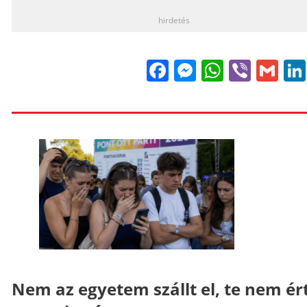
hirdetés
Facebook
Messenge
WhatsA
Viber
Gm
Nem az egyetem szállt el, te nem ér