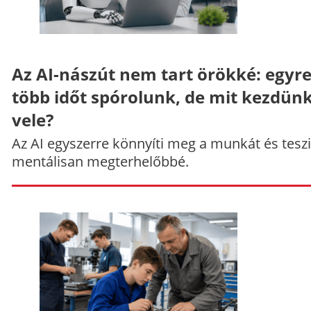
Az AI-nászút nem tart örökké: egyr
több időt spórolunk, de mit kezdün
vele?
Az AI egyszerre könnyíti meg a munkát és teszi
mentálisan megterhelőbbé.