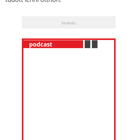
hirdetés
__
podcast
___________
.
__
.
__