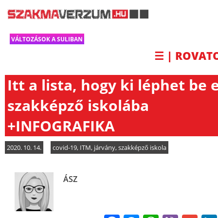
VÁLTOZÁSOK A SULIBAN
☰ | ROVAT
Itt a lista, hogy ki léphet be 
szakképző iskolába
+INFOGRAFIKA
2020. 10. 14.
covid-19
,
ITM
,
járvány
,
szakképző iskola
ÁSZ