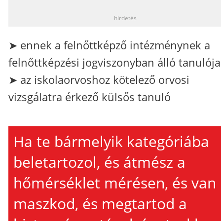
hirdetés
➤ ennek a felnőttképző intézménynek a
felnőttképzési jogviszonyban álló tanulója
➤ az iskolaorvoshoz kötelező orvosi
vizsgálatra érkező külsős tanuló
Ha te bármelyik kategóriába
beletartozol, és átmész a
hőmérséklet mérésen, és van
maszkod, és megtartod a