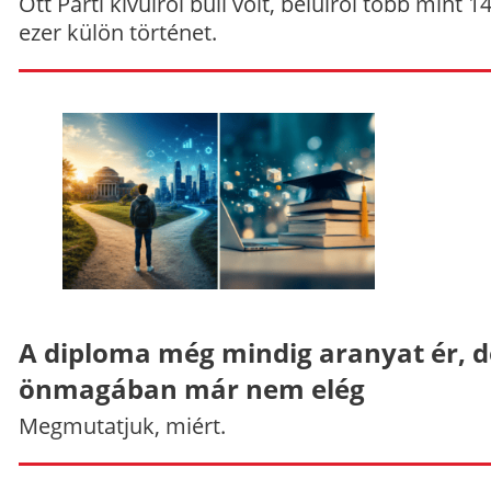
Ott Parti kívülről buli volt, belülről több mint 1
ezer külön történet.
A diploma még mindig aranyat ér, d
önmagában már nem elég
Megmutatjuk, miért.