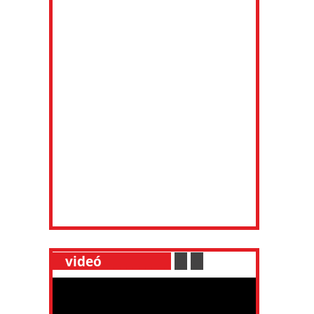
__
videó
___________
.
__
.
__