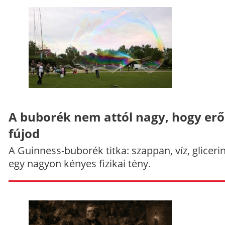
A buborék nem attól nagy, hogy er
fújod
A Guinness-buborék titka: szappan, víz, gliceri
egy nagyon kényes fizikai tény.