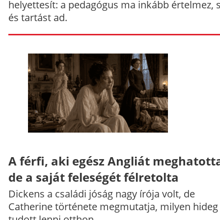
helyettesít: a pedagógus ma inkább értelmez, 
és tartást ad.
A férfi, aki egész Angliát meghatott
de a saját feleségét félretolta
Dickens a családi jóság nagy írója volt, de
Catherine története megmutatja, milyen hideg
tudott lenni otthon.