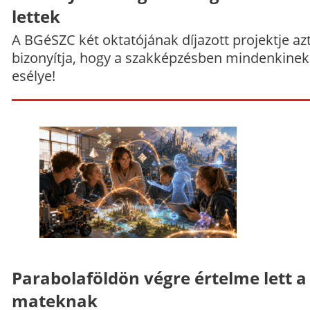
lettek
A BGéSZC két oktatójának díjazott projektje az
bizonyítja, hogy a szakképzésben mindenkinek
esélye!
Parabolaföldön végre értelme lett a
mateknak