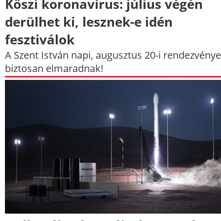
Köszi koronavírus: július végén
derülhet ki, lesznek-e idén
fesztiválok
A Szent István napi, augusztus 20-i rendezvény
biztosan elmaradnak!