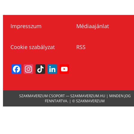
Impresszum
Médiaajánlat
Cookie szabályzat
RSS
Facebook
Instagram
TikTok
LinkedIn
YouTube
Channel
SZAKMAVERZUM CSOPORT — SZAKMAVERZUM.HU | MINDEN JOG
FENNTARTVA. | © SZAKMAVERZUM