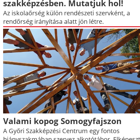
szakképzésben. Mutatjuk hol!
Az iskolaőrség külön rendészeti szervként, a
rendőrség irányítása alatt jön létre.
Valami kopog Somogyfajszon
A Győri Szakképzési Centrum egy fontos
hiányszakmában szervez alkotótábor. Elképesz