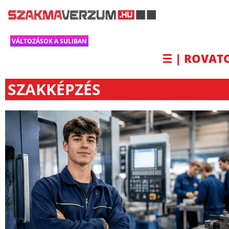
VÁLTOZÁSOK A SULIBAN
☰ | ROVAT
SZAKKÉPZÉS