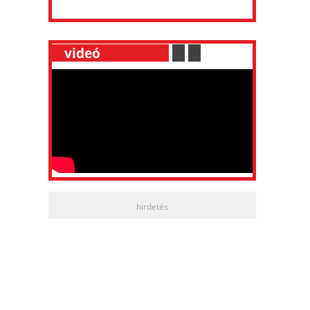
__
videó
___________
.
__
.
__
hirdetés