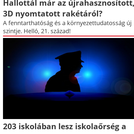
Hallottál már az újrahasznosított
3D nyomtatott rakétáról?
A fenntarthatóság és a környezettudatosság új
szintje. Helló, 21. század!
203 iskolában lesz iskolaőrség a