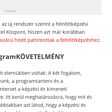
_
hirdetés
z új rendszer szerint a felnőttképzési
itel Központ, hiszen azt már korábban
zású hitelt pattintottak a felnőttképzéshez
.
ogramKÖVETELMÉNY
ét elemükben voltak: A két fogalom,
yunk, a programtanterv és a
ervet a képzési és kimeneti
e. Itt kerül meghatározásra, hogy mit és
ábbiakban azt látod, hogy a képzési és