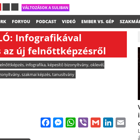
VÁLTOZÁSOK A SULIBAN
RK
FORYOU
PODCAST
VIDEÓ
EMBER VS. GÉP
SZAKMÁ
: Infografikával
az új felnőttképzésről
felnőttképzés
,
infografika
,
képesítő bizonyítvány
,
oklevél
,
zonyítvány
,
szakmai képzés
,
tanusítvány
Facebook
Messenger
WhatsApp
Viber
Gmail
Linke
Em
L
á