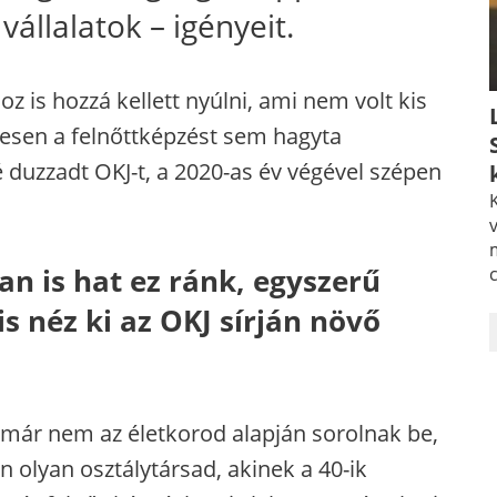
állalatok – igényeit.
oz is hozzá kellett nyúlni, ami nem volt kis
esen a felnőttképzést sem hagyta
é duzzadt OKJ-t, a 2020-as év végével szépen
K
v
n is hat ez ránk, egyszerű
s néz ki az OKJ sírján növő
ár nem az életkorod alapján sorolnak be,
 olyan osztálytársad, akinek a 40-ik