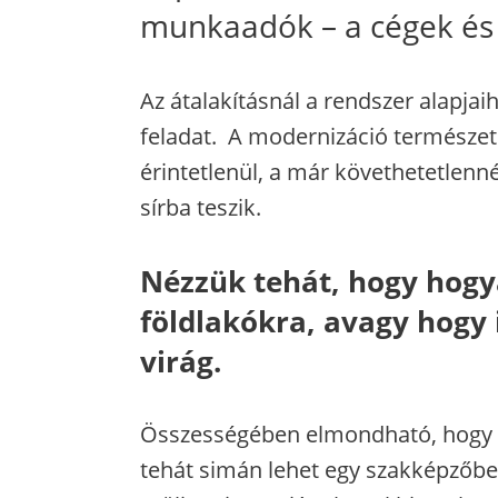
munkaadók – a cégek és v
Az átalakításnál a rendszer alapjaih
feladat. A modernizáció természet
érintetlenül, a már követhetetlenn
sírba teszik.
Nézzük tehát, hogy hogya
földlakókra, avagy hogy i
virág.
Összességében elmondható, hogy m
tehát simán lehet egy szakképzőben