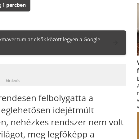
 1 percben
zakmaverzum az elsők között legyen a Google-
_
hirdetés
A
rendesen felbolygatta a
meglehetősen idejétmúlt
en, nehézkes rendszer nem volt
világot, meg legfőképp a