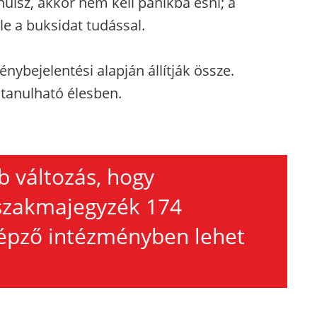
ulsz, akkor nem kell pánikba esni; a
e a buksidat tudással.
ybejelentési alapján állítják össze.
 tanulható élesben.
b változás, hogy
 szakmajegyzék 174
képző intézményben lehet