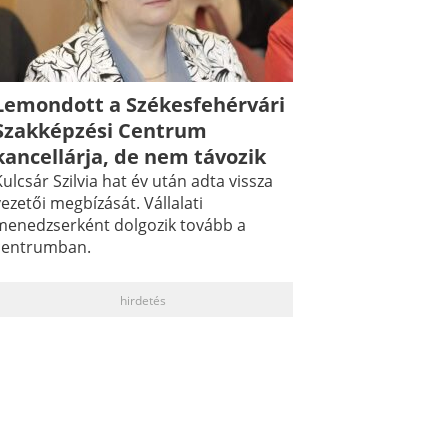
Lemondott a Székesfehérvári
Szakképzési Centrum
kancellárja, de nem távozik
ulcsár Szilvia hat év után adta vissza
ezetői megbízását. Vállalati
menedzserként dolgozik tovább a
centrumban.
hirdetés