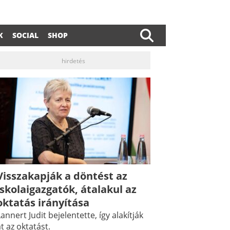
K
SOCIAL
SHOP
hirdetés
Visszakapják a döntést az
iskolaigazgatók, átalakul az
dIn
ail
oktatás irányítása
annert Judit bejelentette, így alakítják
t az oktatást.