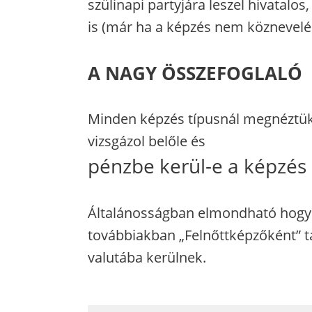
szülinapi partyjára leszel hivatalos
is (már ha a képzés nem köznevelés
A NAGY ÖSSZEFOGLALÓ
Minden képzés típusnál megnéztük, 
vizsgázol belőle és
pénzbe kerül-e a képzés 
Általánosságban elmondható hogy 
továbbiakban „Felnőttképzőként” 
valutába kerülnek.