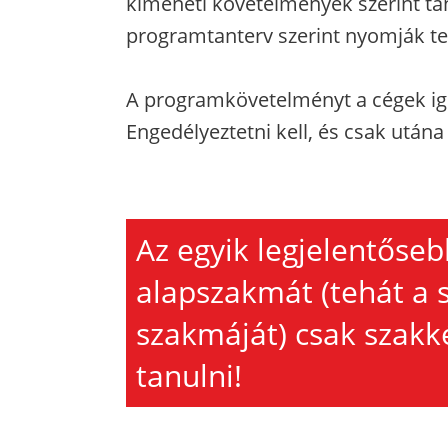
kimeneti követelmények szerint tan
programtanterv szerint nyomják tel
A programkövetelményt a cégek igén
Engedélyeztetni kell, és csak utána
Az egyik legjelentőseb
alapszakmát (tehát a
szakmáját) csak szak
tanulni!