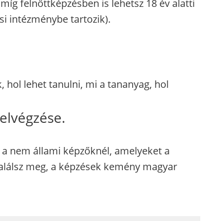
, míg felnőttképzésben is lehetsz 18 év alatti
i intézménybe tartozik).
hol lehet tanulni, mi a tananyag, hol
elvégzése.
a nem állami képzőknél, amelyeket a
találsz meg, a képzések kemény magyar