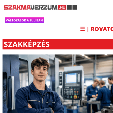
VÁLTOZÁSOK A SULIBAN
☰ | ROVAT
SZAKKÉPZÉS