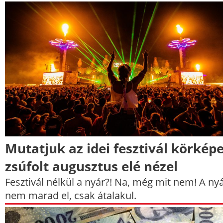
Mutatjuk az idei fesztivál körképe
zsúfolt augusztus elé nézel
Fesztivál nélkül a nyár?! Na, még mit nem! A ny
nem marad el, csak átalakul.