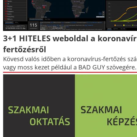
3+1 HITELES weboldal a koronavír
fertőzésről
Kövesd valós időben a koronavírus-fertőzés sz
vagy moss kezet például a BAD GUY szövegére.