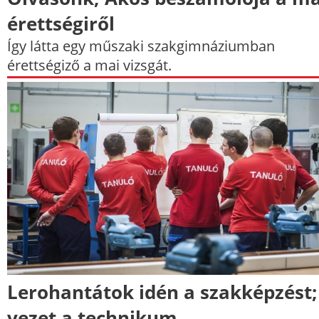
érettségiről
Így látta egy műszaki szakgimnáziumban
érettségiző a mai vizsgát.
Lerohantátok idén a szakképzést;
vezet a technikum