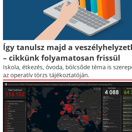
Így tanulsz majd a veszélyhelyze
– cikkünk folyamatosan frissül
Iskola, étkezés, óvoda, bölcsőde téma is szerep
az operatív törzs tájékoztatóján.