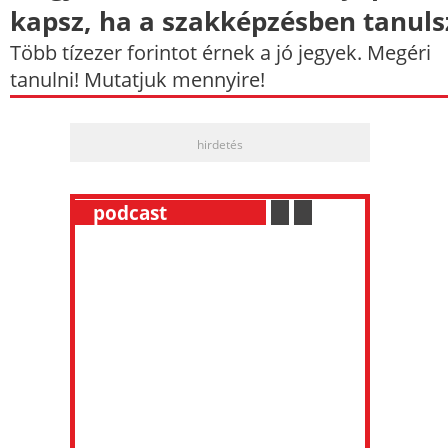
kapsz, ha a szakképzésben tanuls
Több tízezer forintot érnek a jó jegyek. Megéri
tanulni! Mutatjuk mennyire!
hirdetés
__
podcast
___________
.
__
.
__