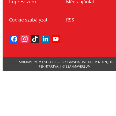
Impresszum
Médiaajánlat
Cookie szabályzat
RSS
Facebook
Instagram
TikTok
LinkedIn
YouTube
Channel
SZAKMAVERZUM CSOPORT — SZAKMAVERZUM.HU | MINDEN JOG
FENNTARTVA. | © SZAKMAVERZUM