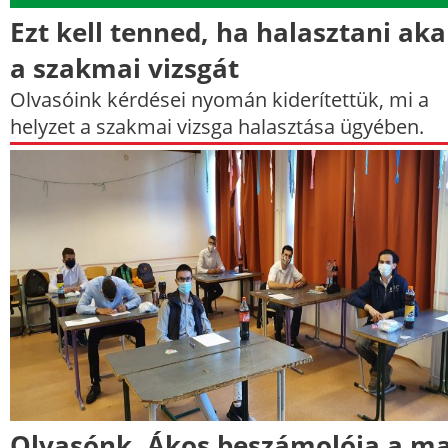
Ezt kell tenned, ha halasztani ak
a szakmai vizsgát
Olvasóink kérdései nyomán kiderítettük, mi a
helyzet a szakmai vizsga halasztása ügyében.
Olvasónk, Ákos beszámolója a ma