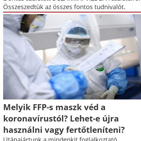
Összeszedtük az összes fontos tudnivalót.
Melyik FFP-s maszk véd a
koronavírustól? Lehet-e újra
használni vagy fertőtleníteni?
Utánajártunk a mindenkit foglalkoztató