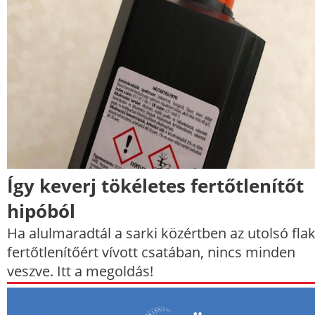
Így keverj tökéletes fertőtlenítőt
hipóból
Ha alulmaradtál a sarki közértben az utolsó fla
fertőtlenítőért vívott csatában, nincs minden
veszve. Itt a megoldás!