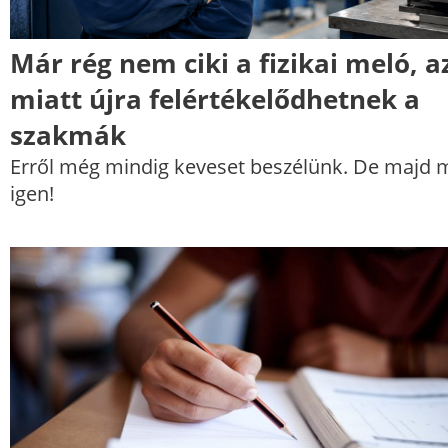
Már rég nem ciki a fizikai meló, a
miatt újra felértékelődhetnek a
szakmák
Erről még mindig keveset beszélünk. De majd 
igen!